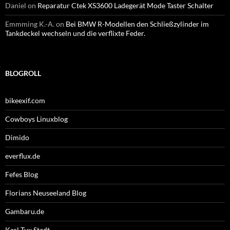
Daniel
on
Reparatur Ctek XS3600 Ladegerät Mode Taster Schalter
Emmming K.-A.
on
Bei BMW R-Modellen den Schließzylinder im
Tankdeckel wechseln und die verflixte Feder.
BLOGROLL
bikeexif.com
Cowboys Linuxblog
Dimido
everflux.de
Fefes Blog
Florians Neuseeland Blog
Gambaru.de
Karl Tux Stadt