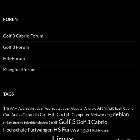
FOREN
Golf 3 Cabrio Forum
Golf 3 Forum
Hifi-Forum
Klangfuzziforum
TAGS
1m
Archlinux
AAM
Aggregateträger
Aggregatsträger
Alubutyl
Android
bash
Cabrio
debian
Car Hifi
Carhifi
Car-Audio
Caraudio
Computer Networking
Golf 3
Golf 3 Cabrio
Golf
eBay
firefox
Friedrichshafen
HS Furtwangen
Hochschule Furtwangen
Kühlwasser
Linux