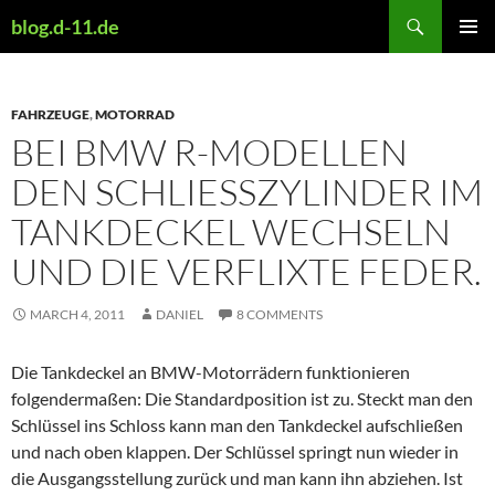
Skip
Search
blog.d-11.de
to
PRIMAR
content
MENU
FAHRZEUGE
,
MOTORRAD
BEI BMW R-MODELLEN
DEN SCHLIESSZYLINDER IM T
ANKDECKEL WECHSELN U
ND DIE VERFLIXTE FEDER.
MARCH 4, 2011
DANIEL
8 COMMENTS
Die Tankdeckel an BMW-Motorrädern funktionieren
folgendermaßen: Die Standardposition ist zu. Steckt man den
Schlüssel ins Schloss kann man den Tankdeckel aufschließen
und nach oben klappen. Der Schlüssel springt nun wieder in
die Ausgangsstellung zurück und man kann ihn abziehen. Ist