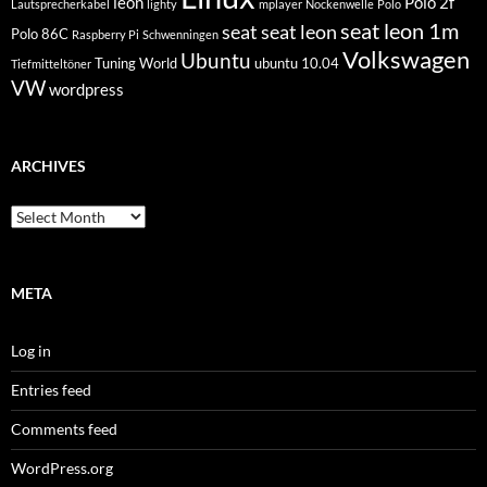
leon
Polo 2f
Lautsprecherkabel
lighty
mplayer
Nockenwelle
Polo
seat leon 1m
seat
seat leon
Polo 86C
Raspberry Pi
Schwenningen
Volkswagen
Ubuntu
Tuning World
ubuntu 10.04
Tiefmitteltöner
VW
wordpress
ARCHIVES
Archives
META
Log in
Entries feed
Comments feed
WordPress.org