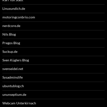
Linuxundich.de
motoringconbrio.com
nerdcore.de
Nils Blog
Pregos Blog
Suckup.de
Sven Küglers Blog
svenseidel.net
Sysadminslife
ubuntublog.ch
ununseptium.de
Webcam Unterkirnach