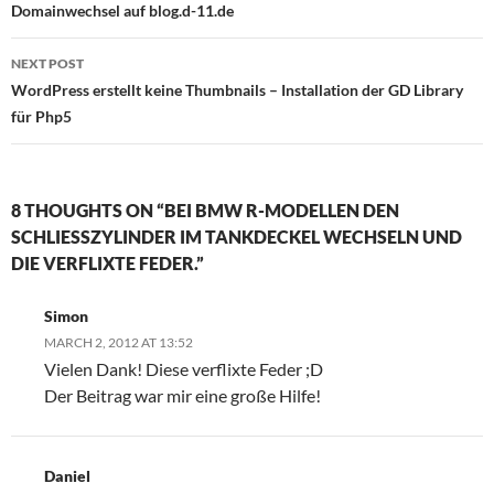
navigation
Domainwechsel auf blog.d-11.de
NEXT POST
WordPress erstellt keine Thumbnails – Installation der GD Library
für Php5
8 THOUGHTS ON “BEI BMW R-MODELLEN DEN
SCHLIESSZYLINDER IM TANKDECKEL WECHSELN UND D
IE VERFLIXTE FEDER.”
Simon
MARCH 2, 2012 AT 13:52
Vielen Dank! Diese verflixte Feder ;D
Der Beitrag war mir eine große Hilfe!
Daniel