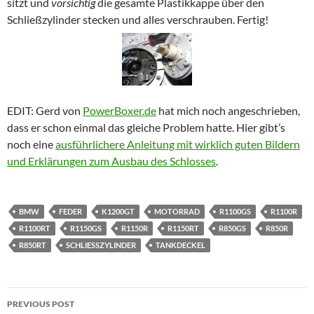
sitzt und
vorsichtig
die gesamte Plastikkappe über den
Schließzylinder stecken und alles verschrauben. Fertig!
EDIT: Gerd von
PowerBoxer.de
hat mich noch angeschrieben,
dass er schon einmal das gleiche Problem hatte. Hier gibt’s
noch eine
ausführlichere Anleitung mit wirklich guten Bildern
und Erklärungen zum Ausbau des Schlosses
.
BMW
FEDER
K1200GT
MOTORRAD
R1100GS
R1100R
R1100RT
R1150GS
R1150R
R1150RT
R850GS
R850R
R850RT
SCHLIESSZYLINDER
TANKDECKEL
Post
PREVIOUS POST