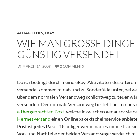
ALLTÄGLICHES
,
EBAY
WIE MAN GROSSE DINGE G
ÜNSTIG VERSENDET
MARCH 14, 2009
2 COMMENTS
Da ich bedingt durch meine eBay-Aktivitäten des öfteren
versende, kommen mir ab und zu Sonderfälle unter, bei w
über dem normalen Versandweg schlichtweg zu teuer wäre
versenden. Der normale Versandweg besteht bei mir aus 
althergebrachten Post
, welche inzwischen genauso wie d
Hermesversand
einen Onlinepakektscheinservice anbietet
Post ist jedes Paket 1€ billiger wenn man es online frankie
Vor- und Nachteile der beiden Versandwege werde ich mic