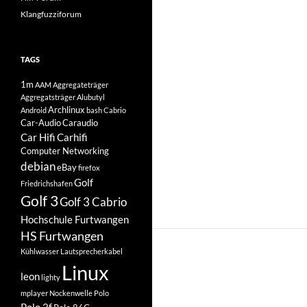
Klangfuzziforum
TAGS
1m
AAM
Aggregateträger
Aggregatsträger
Alubutyl
Archlinux
Android
bash
Cabrio
Car-Audio
Caraudio
Car Hifi
Carhifi
Computer Networking
debian
eBay
firefox
Golf
Friedrichshafen
Golf 3
Golf 3 Cabrio
Hochschule Furtwangen
HS Furtwangen
Kühlwasser
Lautsprecherkabel
Linux
leon
lighty
mplayer
Nockenwelle
Polo