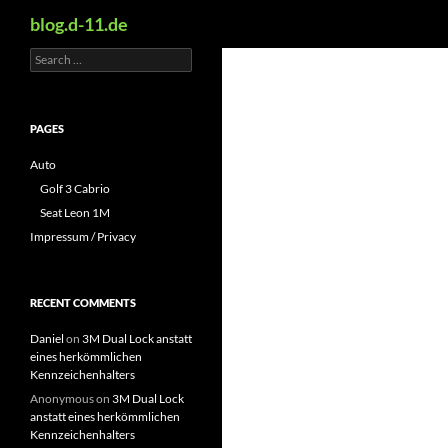
Search
blog.d-11.de
Search
Skip
for:
to
content
PAGES
Auto
Golf 3 Cabrio
Seat Leon 1M
Impressum / Privacy
RECENT COMMENTS
Daniel
on
3M Dual Lock anstatt
eines herkömmlichen
Kennzeichenhalters
Anonymous
on
3M Dual Lock
anstatt eines herkömmlichen
Kennzeichenhalters