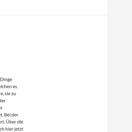
 Dinge
elchen es
, sie zu
der
er
. Bei der
rt. Über die
h hier jetzt