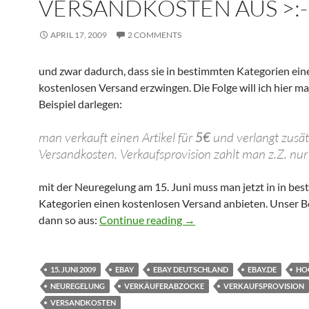
VERSANDKOSTEN AUS >:-
APRIL 17, 2009
2 COMMENTS
und zwar dadurch, dass sie in bestimmten Kategorien ein
kostenlosen Versand erzwingen. Die Folge will ich hier m
Beispiel darlegen:
man verkauft einen Artikel für
5€
und verlangt zusät
Versandkosten. Verkaufsprovision zahlt man z.Z. nur 
mit der Neuregelung am 15. Juni muss man jetzt in in be
Kategorien einen kostenlosen Versand anbieten. Unser Be
eBay weitet Provision auf 
dann so aus:
Continue reading
→
15. JUNI 2009
EBAY
EBAY DEUTSCHLAND
EBAY.DE
HO
NEUREGELUNG
VERKÄUFERABZOCKE
VERKAUFSPROVISION
VERSANDKOSTEN