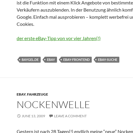
ist die Funktion mit einem Klick Angebote von bestimmt
Verkäufern auszublenden. In der Benutzung ähnlich komf
Google. Einfach mal ausprobieren – komplett werbefrei 
Cookies.
der erste eBay-Tipp von vor vier Jahren(!)
BAYGEL.DE
EBAY
EBAY-FRONTEND
EBAY-SUCHE
EBAY
,
FAHRZEUGE
NOCKENWELLE
JUNE 13, 2009
LEAVE A COMMENT
Gestern ist nach 28 Tagen(!) endlich meine “neue” Nocke