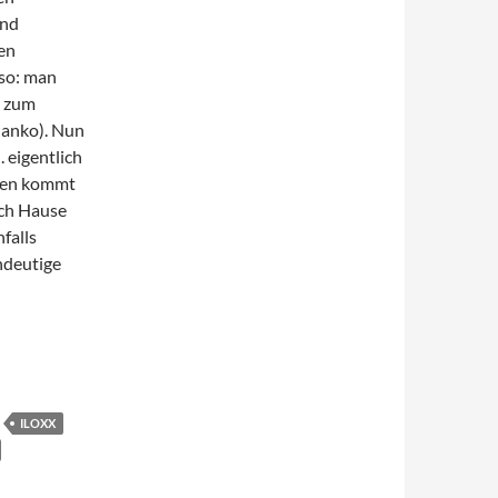
and
ten
so: man
s zum
Manko). Nun
 eigentlich
agen kommt
ach Hause
nfalls
ndeutige
ILOXX