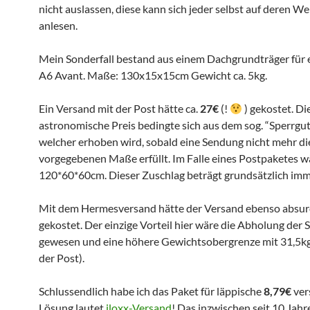
nicht auslassen, diese kann sich jeder selbst auf deren We
anlesen.
Mein Sonderfall bestand aus einem Dachgrundträger für 
A6 Avant. Maße: 130x15x15cm Gewicht ca. 5kg.
Ein Versand mit der Post hätte ca.
27€
(!
) gekostet. Di
astronomische Preis bedingte sich aus dem sog. “Sperrgut
welcher erhoben wird, sobald eine Sendung nicht mehr di
vorgegebenen Maße erfüllt. Im Falle eines Postpaketes w
120*60*60cm. Dieser Zuschlag beträgt grundsätzlich im
Mit dem Hermesversand hätte der Versand ebenso absu
gekostet. Der einzige Vorteil hier wäre die Abholung der
gewesen und eine höhere Gewichtsobergrenze mit 31,5kg
der Post).
Schlussendlich habe ich das Paket für läppische
8,79€
ver
Lösung lautet
iloxx-Versand
! Das inzwischen seit 10 Jahr