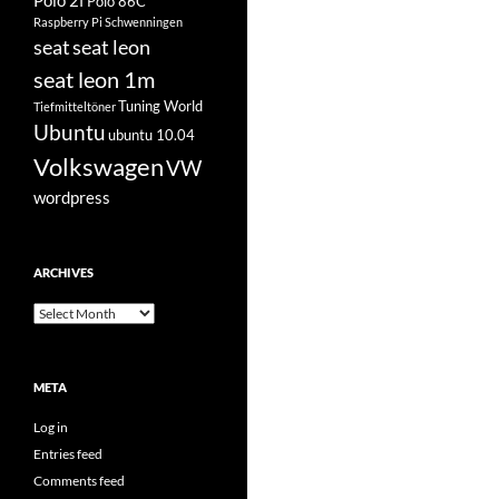
Polo 2f
Polo 86C
Raspberry Pi
Schwenningen
seat
seat leon
seat leon 1m
Tuning World
Tiefmitteltöner
Ubuntu
ubuntu 10.04
Volkswagen
VW
wordpress
ARCHIVES
Archives
META
Log in
Entries feed
Comments feed