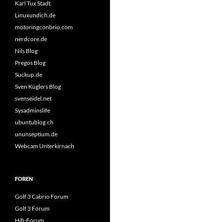
Karl Tux Stadt
Linuxundich.de
motoringconbrio.com
nerdcore.de
Nils Blog
Pregos Blog
Suckup.de
Sven Küglers Blog
svenseidel.net
Sysadminslife
ubuntublog.ch
ununseptium.de
Webcam Unterkirnach
FOREN
Golf 3 Cabrio Forum
Golf 3 Forum
Hifi-Forum