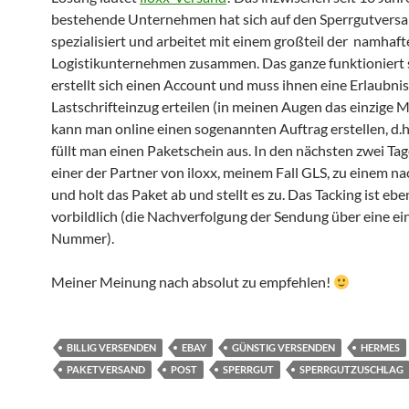
bestehende Unternehmen hat sich auf den Sperrgutvers
spezialisiert und arbeitet mit einem großteil der namhaf
Logistikunternehmen zusammen. Das ganze funktioniert 
erstellt sich einen Account und muss ihnen eine Erlaubni
Lastschrifteinzug erteilen (in meinen Augen das einzige 
kann man online einen sogenannten Auftrag erstellen, d.h.
füllt man einen Paketschein aus. In den nächsten zwei T
einer der Partner von iloxx, meinem Fall GLS, zu einem n
und holt das Paket ab und stellt es zu. Das Tacking ist ebe
vorbildlich (die Nachverfolgung der Sendung über eine ei
Nummer).
Meiner Meinung nach absolut zu empfehlen!
BILLIG VERSENDEN
EBAY
GÜNSTIG VERSENDEN
HERMES
PAKETVERSAND
POST
SPERRGUT
SPERRGUTZUSCHLAG