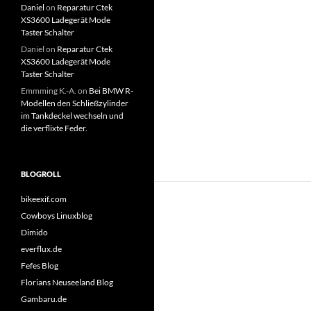
Daniel
on
Reparatur Ctek
XS3600 Ladegerät Mode
Taster Schalter
Daniel
on
Reparatur Ctek
XS3600 Ladegerät Mode
Taster Schalter
Emmming K.-A.
on
Bei BMW R-
Modellen den Schließzylinder
im Tankdeckel wechseln und
die verflixte Feder.
BLOGROLL
bikeexif.com
Cowboys Linuxblog
Dimido
everflux.de
Fefes Blog
Florians Neuseeland Blog
Gambaru.de