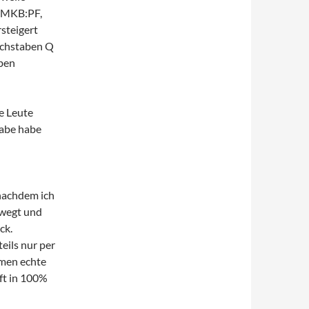
I MKB:PF,
rsteigert
uchstaben Q
ben
e Leute
gabe habe
nachdem ich
ewegt und
ck.
eils nur per
ymen echte
ft in 100%