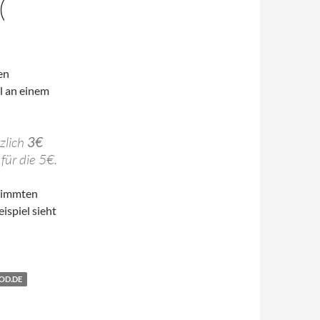
(
en
al an einem
zlich
3€
für die 5€.
stimmten
ispiel sieht
Versandkosten aus >:-(
OD.DE