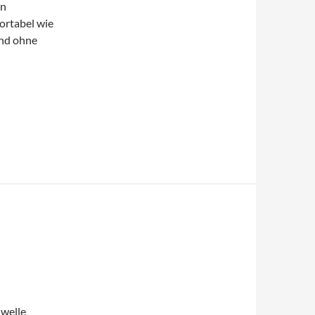
en
ortabel wie
und ohne
nwelle