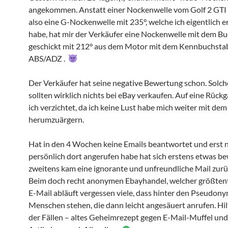
angekommen. Anstatt einer Nockenwelle vom Golf 2 GT
also eine G-Nockenwelle mit 235°, welche ich eigentlich e
habe, hat mir der Verkäufer eine Nockenwelle mit dem B
geschickt mit 212° aus dem Motor mit dem Kennbuchsta
ABS/ADZ .
Der Verkäufer hat seine negative Bewertung schon. Solch
sollten wirklich nichts bei eBay verkaufen. Auf eine Rück
ich verzichtet, da ich keine Lust habe mich weiter mit dem
herumzuärgern.
Hat in den 4 Wochen keine Emails beantwortet und erst 
persönlich dort angerufen habe hat sich erstens etwas b
zweitens kam eine ignorante und unfreundliche Mail zurü
Beim doch recht anonymen Ebayhandel, welcher größtent
E-Mail abläuft vergessen viele, dass hinter den Pseudon
Menschen stehen, die dann leicht angesäuert anrufen. Hil
der Fällen – altes Geheimrezept gegen E-Mail-Muffel und