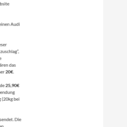
bsite
einen Audi
eser
zuschlag”,
e
ären das
mer
20€
.
rde
25,90€
 Sendung
 (20kg bei
sendet. Die
en