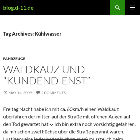
Skip
Search
blog.d-11.de
to
PRIMAR
content
MENU
Tag Archives: Kühlwasser
FAHRZEUGE
WALDKAUZ UND
“KUNDENDIENST”
MAY 14, 2009
2 COMMENTS
Freitag Nacht habe ich mit ca. 60km/h einen Waldkauz
überfahren der mitten auf der Straße mit offenen Augen auf
den Tod gewartet hat -.- Ich bin extra noch vorsichtig gefahren,
da mir schon zwei Füchse über die Straße gerannt waren.
Lustigerweise
(oder bedenklicherweise)
musste ich beim