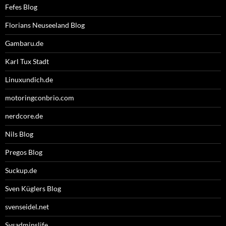
Fefes Blog
Florians Neuseeland Blog
Gambaru.de
Karl Tux Stadt
Linuxundich.de
motoringconbrio.com
nerdcore.de
Nils Blog
Pregos Blog
Suckup.de
Sven Küglers Blog
svenseidel.net
Sysadminslife