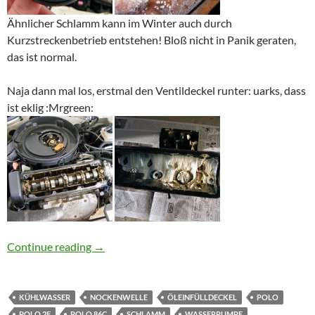
Ähnlicher Schlamm kann im Winter auch durch
Kurzstreckenbetrieb entstehen! Bloß nicht in Panik geraten,
das ist normal.
Naja dann mal los, erstmal den Ventildeckel runter: uarks, dass
ist eklig :Mrgreen:
Des Polos neue Kopfdichtung
Continue reading
→
KÜHLWASSER
NOCKENWELLE
ÖLEINFÜLLDECKEL
POLO
POLO 2F
POLO 86C
SCHLAMM
WASSERPUMPE