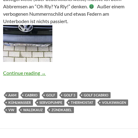
Abbremsen an “Oh Rly? Ya Rly!” denken.
Außer einem
verbogenen Nummernschild und etwas Federn am
Unterboden ist nichts passiert.
Waldkauz und “Kundendienst”
Continue reading
→
AAM
CABRIO
GOLF
GOLF 3
GOLF 3 CABRIO
KÜHLWASSER
SERVOPUMPE
THERMOSTAT
VOLKSWAGEN
VW
WALDKAUZ
ZÜNDKABEL