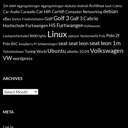
1m
Archlinux
AAM
Aggregateträger
Aggregatsträger
Alubutyl
Android
bash
Cabrio
debian
Car Hifi
Carhifi
Car-Audio
Caraudio
Computer Networking
Golf 3
Golf 3 Cabrio
Golf
eBay
firefox
Friedrichshafen
HS Furtwangen
Hochschule Furtwangen
Kühlwasser
Linux
leon
Polo 2f
Lautsprecherkabel
lighty
mplayer
Nockenwelle
Polo
seat leon 1m
seat
seat leon
Polo 86C
Raspberry Pi
Schwenningen
Volkswagen
Ubuntu
Tuning World
ubuntu 10.04
Tiefmitteltöner
VW
wordpress
ARCHIVES
Archives
META
Log in