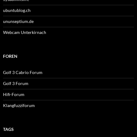
ubuntublog.ch
ununseptium.de
Webcam Unterkirnach
FOREN
Golf 3 Cabrio Forum
Golf 3 Forum
Hifi-Forum
Klangfuzziforum
TAGS