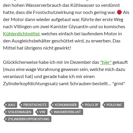
den hohen Wasserverbrauch das Kühlwasser so verdünnt
hatte, dass die Frostschutzwirkung nur noch gering war.
Als
der Motor dann wieder aufgetaut war, führte der erste Weg
nach Villingen um zwei Kanister Glysantin und so komisches
Kühlerdichtmittel
, welches einfach bei laufendem Motor in
den Ausgleichsbehälter geschüttet wird, zu erwerben. Das
Mittel hat übrigens nicht gewirkt!
Glücklicherweise habe ich mir im Dezember das
*hier*
gekauft
(muss eine wage Vorahnung gewesen sein, welche mich dazu
veranlasst hat) und gerade habe ich mir einen
Zylinderkopfdichtungssatz samt Schrauben bestellt… *grml*
AAU
FROSTSCHUTZ
KÜHLWASSER
POLO 2F
POLO 86C
VOLKSWAGEN
VW
WASSERVERLUST
ZYLINDERKOPFDICHTUNG