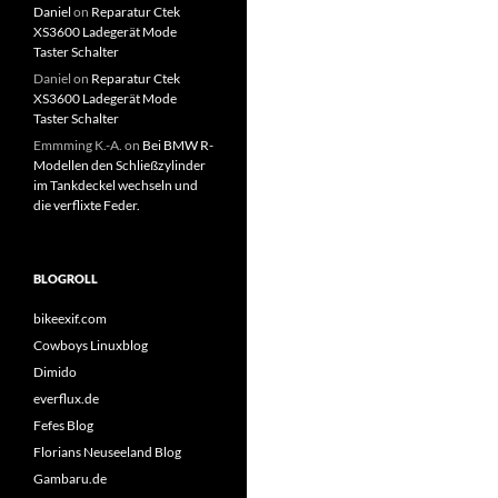
Daniel
on
Reparatur Ctek
XS3600 Ladegerät Mode
Taster Schalter
Daniel
on
Reparatur Ctek
XS3600 Ladegerät Mode
Taster Schalter
Emmming K.-A.
on
Bei BMW R-
Modellen den Schließzylinder
im Tankdeckel wechseln und
die verflixte Feder.
BLOGROLL
bikeexif.com
Cowboys Linuxblog
Dimido
everflux.de
Fefes Blog
Florians Neuseeland Blog
Gambaru.de