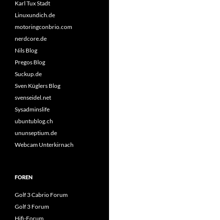
Karl Tux Stadt
Linuxundich.de
motoringconbrio.com
nerdcore.de
Nils Blog
Pregos Blog
Suckup.de
Sven Küglers Blog
svenseidel.net
Sysadminslife
ubuntublog.ch
ununseptium.de
Webcam Unterkirnach
FOREN
Golf 3 Cabrio Forum
Golf 3 Forum
Hifi-Forum