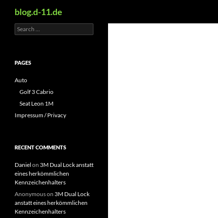
Search
blog.d-11.de
Search
Skip
for:
to
content
PAGES
Auto
Golf 3 Cabrio
Seat Leon 1M
Impressum / Privacy
RECENT COMMENTS
Daniel
on
3M Dual Lock anstatt
eines herkömmlichen
Kennzeichenhalters
Anonymous
on
3M Dual Lock
anstatt eines herkömmlichen
Kennzeichenhalters