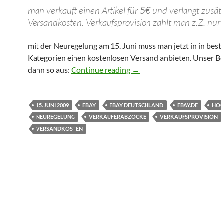
man verkauft einen Artikel für
5€
und verlangt zusät
Versandkosten. Verkaufsprovision zahlt man z.Z. nur 
mit der Neuregelung am 15. Juni muss man jetzt in in be
Kategorien einen kostenlosen Versand anbieten. Unser Be
eBay weitet Provision auf 
dann so aus:
Continue reading
→
15. JUNI 2009
EBAY
EBAY DEUTSCHLAND
EBAY.DE
HO
NEUREGELUNG
VERKÄUFERABZOCKE
VERKAUFSPROVISION
VERSANDKOSTEN