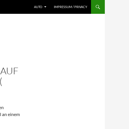
AUTO
IMPRESSUM / PRIVACY
 AUF
(
en
al an einem