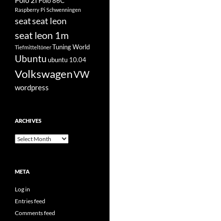
Polo 2f
Polo 86C
Raspberry Pi
Schwenningen
seat
seat leon
seat leon 1m
Tuning World
Tiefmitteltöner
Ubuntu
ubuntu 10.04
Volkswagen
VW
wordpress
ARCHIVES
Archives
META
Log in
Entries feed
Comments feed