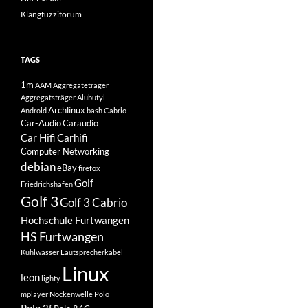
Klangfuzziforum
TAGS
1m
AAM
Aggregateträger
Aggregatsträger
Alubutyl
Archlinux
Android
bash
Cabrio
Car-Audio
Caraudio
Car Hifi
Carhifi
Computer Networking
debian
eBay
firefox
Golf
Friedrichshafen
Golf 3
Golf 3 Cabrio
Hochschule Furtwangen
HS Furtwangen
Kühlwasser
Lautsprecherkabel
Linux
leon
lighty
mplayer
Nockenwelle
Polo