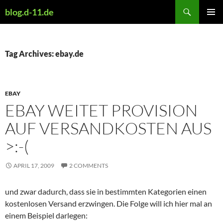
Skip
Search
blog.d-11.de
to
PRIMAR
content
MENU
Tag Archives: ebay.de
EBAY
EBAY WEITET PROVISION
AUF VERSANDKOSTEN AUS
>:-(
APRIL 17, 2009
2 COMMENTS
und zwar dadurch, dass sie in bestimmten Kategorien einen
kostenlosen Versand erzwingen. Die Folge will ich hier mal an
einem Beispiel darlegen: