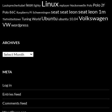
Linux
leon
Polo 2f
Lautsprecherkabel
lighty
mplayer
Nockenwelle
Polo
seat leon 1m
seat
seat leon
Polo 86C
Raspberry Pi
Schwenningen
Volkswagen
Ubuntu
Tuning World
ubuntu 10.04
Tiefmitteltöner
VW
wordpress
ARCHIVES
Archives
META
Log in
Entries feed
Comments feed