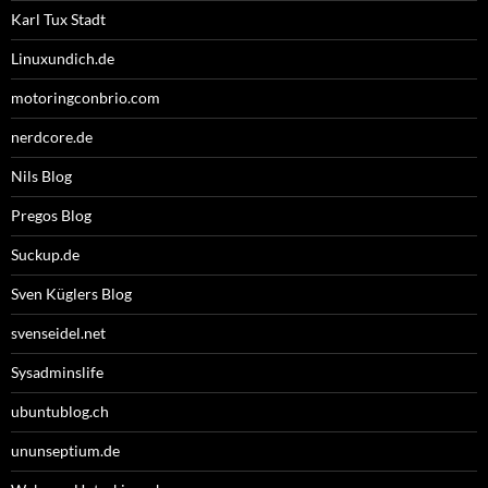
Karl Tux Stadt
Linuxundich.de
motoringconbrio.com
nerdcore.de
Nils Blog
Pregos Blog
Suckup.de
Sven Küglers Blog
svenseidel.net
Sysadminslife
ubuntublog.ch
ununseptium.de