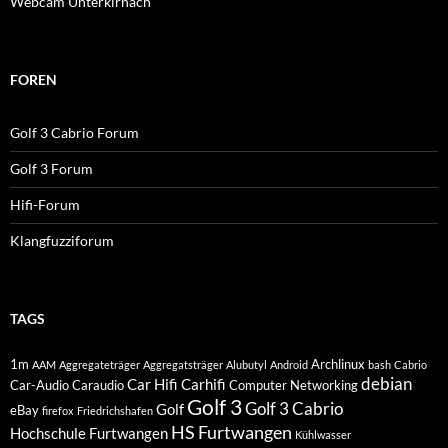
Webcam Unterkirnach
FOREN
Golf 3 Cabrio Forum
Golf 3 Forum
Hifi-Forum
Klangfuzziforum
TAGS
1m
Archlinux
AAM
Aggregateträger
Aggregatsträger
Alubutyl
Android
bash
Cabrio
debian
Car Hifi
Carhifi
Car-Audio
Caraudio
Computer Networking
Golf 3
Golf 3 Cabrio
Golf
eBay
firefox
Friedrichshafen
HS Furtwangen
Hochschule Furtwangen
Kühlwasser