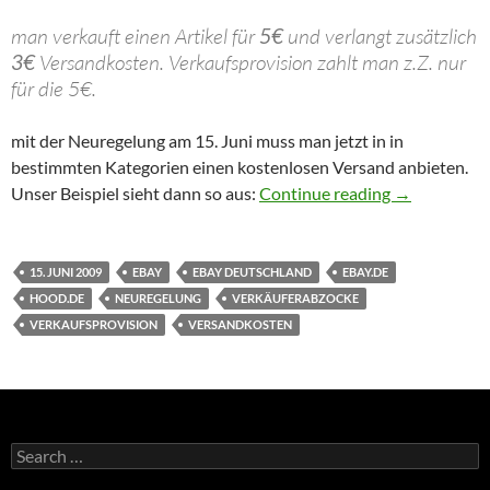
man verkauft einen Artikel für
5€
und verlangt zusätzlich
3€
Versandkosten. Verkaufsprovision zahlt man z.Z. nur
für die 5€.
mit der Neuregelung am 15. Juni muss man jetzt in in
bestimmten Kategorien einen kostenlosen Versand anbieten.
eBay weitet 
Unser Beispiel sieht dann so aus:
Continue reading
→
15. JUNI 2009
EBAY
EBAY DEUTSCHLAND
EBAY.DE
HOOD.DE
NEUREGELUNG
VERKÄUFERABZOCKE
VERKAUFSPROVISION
VERSANDKOSTEN
Search
for: