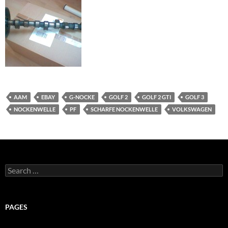
AAM
EBAY
G-NOCKE
GOLF 2
GOLF 2 GTI
GOLF 3
NOCKENWELLE
PF
SCHARFE NOCKENWELLE
VOLKSWAGEN
Search
for:
PAGES