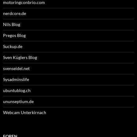
motoringconbrio.com
nerdcore.de
Nils Blog
Pregos Blog
Suckup.de
Sven Küglers Blog
svenseidel.net
Sysadminslife
ubuntublog.ch
ununseptium.de
Webcam Unterkirnach
FOREN