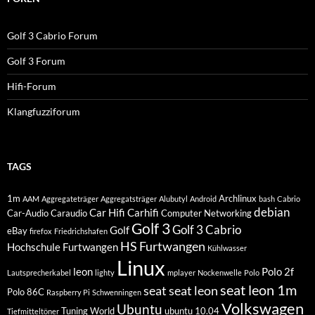
Golf 3 Cabrio Forum
Golf 3 Forum
Hifi-Forum
Klangfuzziforum
TAGS
1m
Archlinux
AAM
Aggregateträger
Aggregatsträger
Alubutyl
Android
bash
Cabrio
debian
Car Hifi
Carhifi
Car-Audio
Caraudio
Computer Networking
Golf 3
Golf 3 Cabrio
Golf
eBay
firefox
Friedrichshafen
HS Furtwangen
Hochschule Furtwangen
Kühlwasser
Linux
leon
Polo 2f
Lautsprecherkabel
lighty
mplayer
Nockenwelle
Polo
seat leon 1m
seat
seat leon
Polo 86C
Raspberry Pi
Schwenningen
Volkswagen
Ubuntu
Tuning World
ubuntu 10.04
Tiefmitteltöner