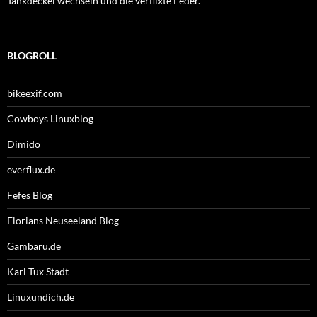
Tankdeckel wechseln und die verflixte Feder.
BLOGROLL
bikeexif.com
Cowboys Linuxblog
Dimido
everflux.de
Fefes Blog
Florians Neuseeland Blog
Gambaru.de
Karl Tux Stadt
Linuxundich.de