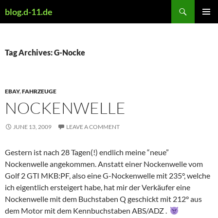
Skip
Search
blog.d-11.de
to
PRIMAR
content
MENU
Tag Archives: G-Nocke
EBAY
,
FAHRZEUGE
NOCKENWELLE
JUNE 13, 2009
LEAVE A COMMENT
Gestern ist nach 28 Tagen(!) endlich meine “neue”
Nockenwelle angekommen. Anstatt einer Nockenwelle vom
Golf 2 GTI MKB:PF, also eine G-Nockenwelle mit 235°, welche
ich eigentlich ersteigert habe, hat mir der Verkäufer eine
Nockenwelle mit dem Buchstaben Q geschickt mit 212° aus
dem Motor mit dem Kennbuchstaben ABS/ADZ .