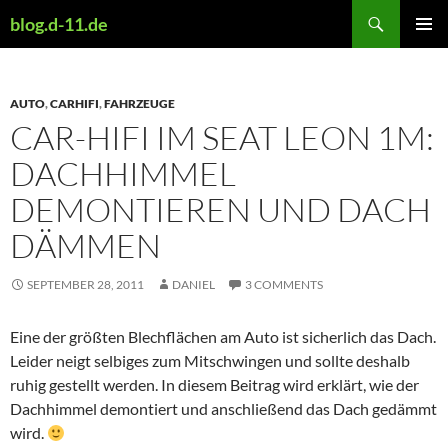
Skip
Search
blog.d-11.de
to
PRIMAR
content
MENU
AUTO
,
CARHIFI
,
FAHRZEUGE
CAR-HIFI IM SEAT LEON 1M:
DACHHIMMEL
DEMONTIEREN UND DACH
DÄMMEN
SEPTEMBER 28, 2011
DANIEL
3 COMMENTS
Eine der größten Blechflächen am Auto ist sicherlich das Dach.
Leider neigt selbiges zum Mitschwingen und sollte deshalb
ruhig gestellt werden. In diesem Beitrag wird erklärt, wie der
Dachhimmel demontiert und anschließend das Dach gedämmt
wird.