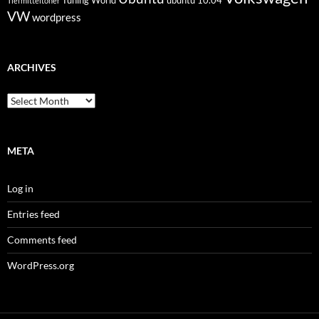
Tuning World
ubuntu 10.04
Tiefmitteltöner
VW
wordpress
ARCHIVES
Archives
META
Log in
Entries feed
Comments feed
WordPress.org