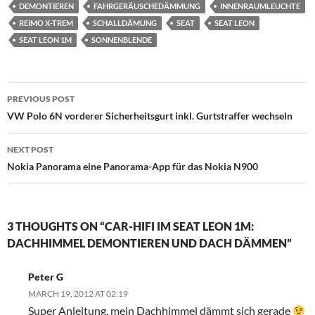
DEMONTIEREN
FAHRGERÄUSCHEDÄMMUNG
INNENRAUMLEUCHTE
REIMO X-TREM
SCHALLDÄMUNG
SEAT
SEAT LEON
SEAT LEON 1M
SONNENBLENDE
Post
PREVIOUS POST
navigation
VW Polo 6N vorderer Sicherheitsgurt inkl. Gurtstraffer wechseln
NEXT POST
Nokia Panorama eine Panorama-App für das Nokia N900
3 THOUGHTS ON “CAR-HIFI IM SEAT LEON 1M:
DACHHIMMEL DEMONTIEREN UND DACH DÄMMEN”
Peter G
MARCH 19, 2012 AT 02:19
Super Anleitung, mein Dachhimmel dämmt sich gerade