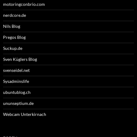
motoringconbrio.com
nerdcore.de
Nils Blog
Pregos Blog
Suckup.de
Sven Küglers Blog
svenseidel.net
Sysadminslife
ubuntublog.ch
ununseptium.de
Webcam Unterkirnach