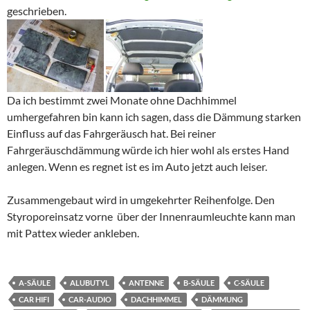
geschrieben.
Da ich bestimmt zwei Monate ohne Dachhimmel
umhergefahren bin kann ich sagen, dass die Dämmung starken
Einfluss auf das Fahrgeräusch hat. Bei reiner
Fahrgeräuschdämmung würde ich hier wohl als erstes Hand
anlegen. Wenn es regnet ist es im Auto jetzt auch leiser.
Zusammengebaut wird in umgekehrter Reihenfolge. Den
Styroporeinsatz vorne über der Innenraumleuchte kann man
mit Pattex wieder ankleben.
A-SÄULE
ALUBUTYL
ANTENNE
B-SÄULE
C-SÄULE
CAR HIFI
CAR-AUDIO
DACHHIMMEL
DÄMMUNG