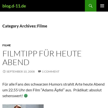
Skip
Search
blog.d-11.de
to
PRIMAR
content
MENU
Category Archives: Filme
FILME
FILMTIPP FÜR HEUTE
ABEND
SEPTEMBER 10, 2008
1 COMMENT
Für alle Fans des schwarzen Humors strahlt Arte heute Abend
um 22.55 Uhr den Film “Adams Äpfel” aus. Prädikat: absolut
sehenswert!