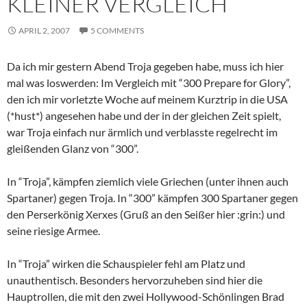
KLEINER VERGLEICH
APRIL 2, 2007
5 COMMENTS
Da ich mir gestern Abend Troja gegeben habe, muss ich hier
mal was loswerden: Im Vergleich mit “300 Prepare for Glory”,
den ich mir vorletzte Woche auf meinem Kurztrip in die USA
(*hust*) angesehen habe und der in der gleichen Zeit spielt,
war Troja einfach nur ärmlich und verblasste regelrecht im
gleißenden Glanz von “300”.
In “Troja”, kämpfen ziemlich viele Griechen (unter ihnen auch
Spartaner) gegen Troja. In “300” kämpfen 300 Spartaner gegen
den Perserkönig Xerxes (Gruß an den Seißer hier :grin:) und
seine riesige Armee.
In “Troja” wirken die Schauspieler fehl am Platz und
unauthentisch. Besonders hervorzuheben sind hier die
Hauptrollen, die mit den zwei Hollywood-Schönlingen Brad