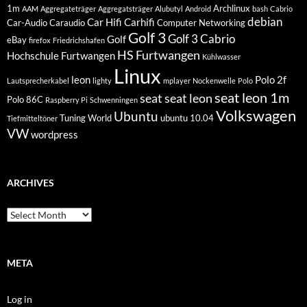
1m
Archlinux
AAM
Aggregateträger
Aggregatsträger
Alubutyl
Android
bash
Cabrio
debian
Car Hifi
Carhifi
Car-Audio
Caraudio
Computer Networking
Golf 3
Golf 3 Cabrio
Golf
eBay
firefox
Friedrichshafen
HS Furtwangen
Hochschule Furtwangen
Kühlwasser
Linux
leon
Polo 2f
Lautsprecherkabel
lighty
mplayer
Nockenwelle
Polo
seat leon 1m
seat
seat leon
Polo 86C
Raspberry Pi
Schwenningen
Volkswagen
Ubuntu
Tuning World
ubuntu 10.04
Tiefmitteltöner
VW
wordpress
ARCHIVES
Archives
META
Log in