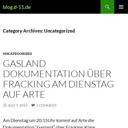
Skip
Search
blog.d-11.de
to
PRIMAR
content
MENU
Category Archives: Uncategorized
UNCATEGORIZED
GASLAND
DOKUMENTATION ÜBER
FRACKING AM DIENSTAG
AUF ARTE
JULY 7, 2013
1 COMMENT
Am Dienstag um 20:15Uhr kommt auf Arte die
Dokumentation “Gasland” über Fracking. Klare