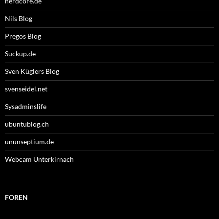
nerdcore.de
Nils Blog
Pregos Blog
Suckup.de
Sven Küglers Blog
svenseidel.net
Sysadminslife
ubuntublog.ch
ununseptium.de
Webcam Unterkirnach
FOREN