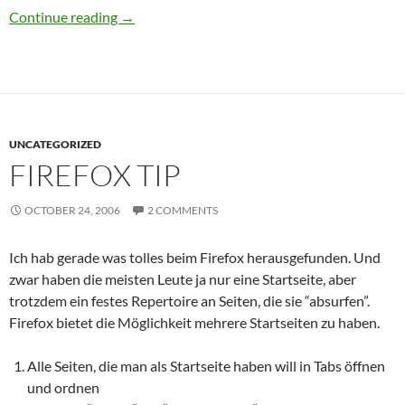
Noch ein Firefox-Tip
Continue reading
→
UNCATEGORIZED
FIREFOX TIP
OCTOBER 24, 2006
2 COMMENTS
Ich hab gerade was tolles beim Firefox herausgefunden. Und
zwar haben die meisten Leute ja nur eine Startseite, aber
trotzdem ein festes Repertoire an Seiten, die sie “absurfen”.
Firefox bietet die Möglichkeit mehrere Startseiten zu haben.
Alle Seiten, die man als Startseite haben will in Tabs öffnen
und ordnen