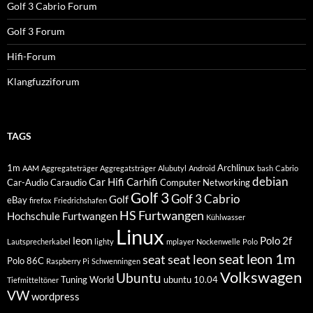
Golf 3 Cabrio Forum
Golf 3 Forum
Hifi-Forum
Klangfuzziforum
TAGS
1m
Archlinux
AAM
Aggregateträger
Aggregatsträger
Alubutyl
Android
bash
Cabrio
debian
Car Hifi
Carhifi
Car-Audio
Caraudio
Computer Networking
Golf 3
Golf 3 Cabrio
Golf
eBay
firefox
Friedrichshafen
HS Furtwangen
Hochschule Furtwangen
Kühlwasser
Linux
leon
Polo 2f
Lautsprecherkabel
lighty
mplayer
Nockenwelle
Polo
seat leon 1m
seat
seat leon
Polo 86C
Raspberry Pi
Schwenningen
Volkswagen
Ubuntu
Tuning World
ubuntu 10.04
Tiefmitteltöner
VW
wordpress