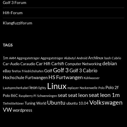
Golf 3 Forum
Hifi-Forum
Klangfuzziforum
TAGS
1m
Archlinux
AAM
Aggregateträger
Aggregatsträger
Alubutyl
Android
bash
Cabrio
debian
Car Hifi
Carhifi
Car-Audio
Caraudio
Computer Networking
Golf 3
Golf 3 Cabrio
Golf
eBay
firefox
Friedrichshafen
HS Furtwangen
Hochschule Furtwangen
Kühlwasser
Linux
leon
Polo 2f
Lautsprecherkabel
lighty
mplayer
Nockenwelle
Polo
seat leon 1m
seat
seat leon
Polo 86C
Raspberry Pi
Schwenningen
Volkswagen
Ubuntu
Tuning World
ubuntu 10.04
Tiefmitteltöner
VW
wordpress