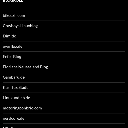
BLOGROLL
bikeexif.com
Cowboys Linuxblog
Dimido
everflux.de
Fefes Blog
Florians Neuseeland Blog
Gambaru.de
Karl Tux Stadt
Linuxundich.de
motoringconbrio.com
nerdcore.de