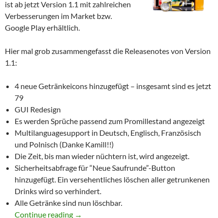
ist ab jetzt Version 1.1 mit zahlreichen
Verbesserungen im Market bzw.
Google Play erhältlich.
Hier mal grob zusammengefasst die Releasenotes von Version
1.1:
4 neue Getränkeicons hinzugefügt – insgesamt sind es jetzt
79
GUI Redesign
Es werden Sprüche passend zum Promillestand angezeigt
Multilanguagesupport in Deutsch, Englisch, Französisch
und Polnisch (Danke Kamill!!)
Die Zeit, bis man wieder nüchtern ist, wird angezeigt.
Sicherheitsabfrage für “Neue Saufrunde”-Button
hinzugefügt. Ein versehentliches löschen aller getrunkenen
Drinks wird so verhindert.
Alle Getränke sind nun löschbar.
Alcomat Promillerechner App für Android V
Continue reading
→