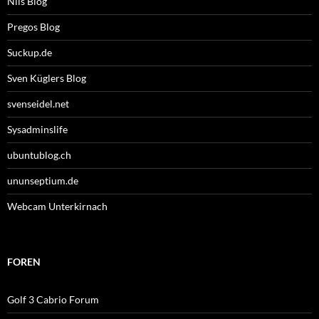
Nils Blog
Pregos Blog
Suckup.de
Sven Küglers Blog
svenseidel.net
Sysadminslife
ubuntublog.ch
ununseptium.de
Webcam Unterkirnach
FOREN
Golf 3 Cabrio Forum