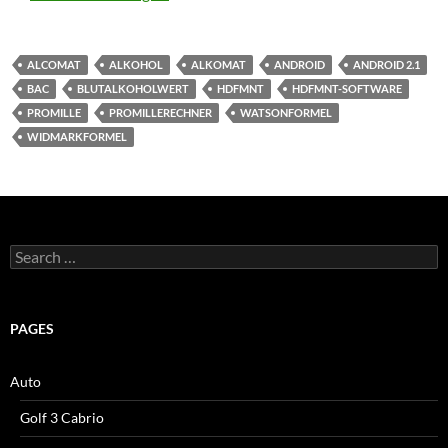
ALCOMAT
ALKOHOL
ALKOMAT
ANDROID
ANDROID 2.1
BAC
BLUTALKOHOLWERT
HDFMNT
HDFMNT-SOFTWARE
PROMILLE
PROMILLERECHNER
WATSONFORMEL
WIDMARKFORMEL
Search
for:
PAGES
Auto
Golf 3 Cabrio