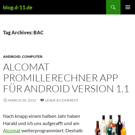
Skip
Search
blog.d-11.de
to
PRIMAR
content
MENU
Tag Archives: BAC
ANDROID
,
COMPUTER
ALCOMAT
PROMILLERECHNER APP
FÜR ANDROID VERSION 1.1
MARCH 30, 2012
LEAVE A COMMENT
Nach knapp einem halben Jahr haben
Harald und ich uns aufgerafft und am
Alcomat
weiterprogrammiert. Deshalb