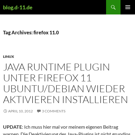
Skip
Search
blog.d-11.de
to
PRIMAR
content
MENU
Tag Archives: firefox 11.0
LINUX
JAVA RUNTIME PLUGIN
UNTER FIREFOX 11
UBUNTU/DEBIAN WIEDER
AKTIVIEREN INSTALLIEREN
APRIL 10, 2012
3 COMMENTS
UPDATE
: Ich muss hier mal vor meinem eigenen Beitrag
warnen. Die Deaktivierung des Java-Plugins ist nicht grundlos