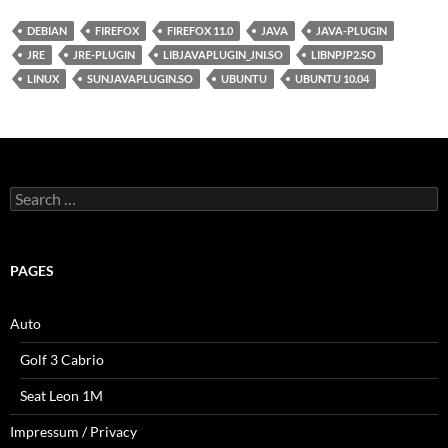
DEBIAN
FIREFOX
FIREFOX 11.0
JAVA
JAVA-PLUGIN
JRE
JRE-PLUGIN
LIBJAVAPLUGIN_JNI.SO
LIBNPJP2.SO
LINUX
SUNJAVAPLUGIN.SO
UBUNTU
UBUNTU 10.04
Search
for:
PAGES
Auto
Golf 3 Cabrio
Seat Leon 1M
Impressum / Privacy