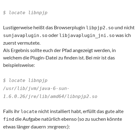
$ locate libnpjp
Lustigerweise heißt das Browserplugin
und nicht
libpjp2.so
oder
was ich
sunjavaplugin.so
libjavaplugin_jni.so
zuerst vermutete.
Als Ergebnis sollte euch der Pfad angezeigt werden, in
welchem die Plugin-Datei zu finden ist. Bei mir ist das
beispielsweise:
$ locate libnpjp
/usr/lib/jvm/java-6-sun-
1.6.0.26/jre/lib/amd64/libnpjp2.so
Falls ihr
nicht installiert habt, erfüllt das gute alte
locate
die Aufgabe natürlich ebenso (so zu suchen könnte
find
etwas länger dauern :mrgreen:):