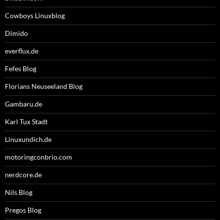
Cowboys Linuxblog
Dimido
everflux.de
Fefes Blog
Florians Neuseeland Blog
Gambaru.de
Karl Tux Stadt
Linuxundich.de
motoringconbrio.com
nerdcore.de
Nils Blog
Pregos Blog