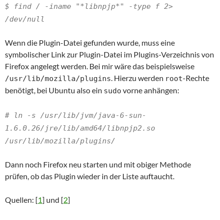
$ find / -iname "*libnpjp*" -type f 2>
/dev/null
Wenn die Plugin-Datei gefunden wurde, muss eine
symbolischer Link zur Plugin-Datei im Plugins-Verzeichnis von
Firefox angelegt werden. Bei mir wäre das beispielsweise
. Hierzu werden
-Rechte
/usr/lib/mozilla/plugins
root
benötigt, bei Ubuntu also ein
vorne anhängen:
sudo
# ln -s /usr/lib/jvm/java-6-sun-
1.6.0.26/jre/lib/amd64/libnpjp2.so
/usr/lib/mozilla/plugins/
Dann noch Firefox neu starten und mit obiger Methode
prüfen, ob das Plugin wieder in der Liste auftaucht.
Quellen: [
1
] und [
2
]