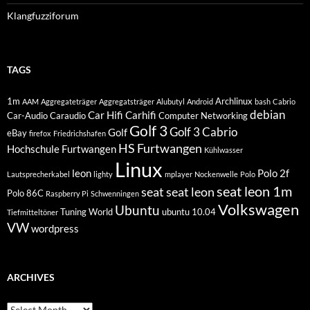
Klangfuzziforum
TAGS
1m
Archlinux
AAM
Aggregateträger
Aggregatsträger
Alubutyl
Android
bash
Cabrio
debian
Car Hifi
Carhifi
Car-Audio
Caraudio
Computer Networking
Golf 3
Golf 3 Cabrio
Golf
eBay
firefox
Friedrichshafen
HS Furtwangen
Hochschule Furtwangen
Kühlwasser
Linux
leon
Polo 2f
Lautsprecherkabel
lighty
mplayer
Nockenwelle
Polo
seat leon 1m
seat
seat leon
Polo 86C
Raspberry Pi
Schwenningen
Volkswagen
Ubuntu
Tuning World
ubuntu 10.04
Tiefmitteltöner
VW
wordpress
ARCHIVES
Archives