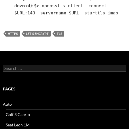
dovecot):
$> openssl s_client -connect
$URL:143 -servername $URL -starttls imap
HTTPS
LET'S ENCRYPT
TLS
Search
for:
PAGES
Auto
Golf 3 Cabrio
Seat Leon 1M