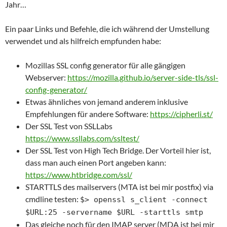
Jahr…
Ein paar Links und Befehle, die ich während der Umstellung
verwendet und als hilfreich empfunden habe:
Mozillas SSL config generator für alle gängigen
Webserver:
https://mozilla.github.io/server-side-tls/ssl-
config-generator/
Etwas ähnliches von jemand anderem inklusive
Empfehlungen für andere Software:
https://cipherli.st/
Der SSL Test von SSLLabs
https://www.ssllabs.com/ssltest/
Der SSL Test von High Tech Bridge. Der Vorteil hier ist,
dass man auch einen Port angeben kann:
https://www.htbridge.com/ssl/
STARTTLS des mailservers (MTA ist bei mir postfix) via
cmdline testen:
$> openssl s_client -connect
$URL:25 -servername $URL -starttls smtp
Das gleiche noch für den IMAP server (MDA ist bei mir