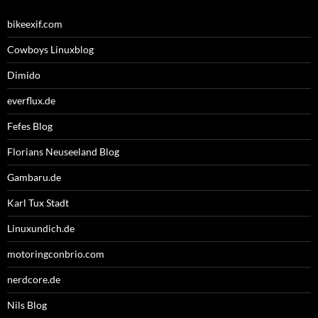
bikeexif.com
Cowboys Linuxblog
Dimido
everflux.de
Fefes Blog
Florians Neuseeland Blog
Gambaru.de
Karl Tux Stadt
Linuxundich.de
motoringconbrio.com
nerdcore.de
Nils Blog