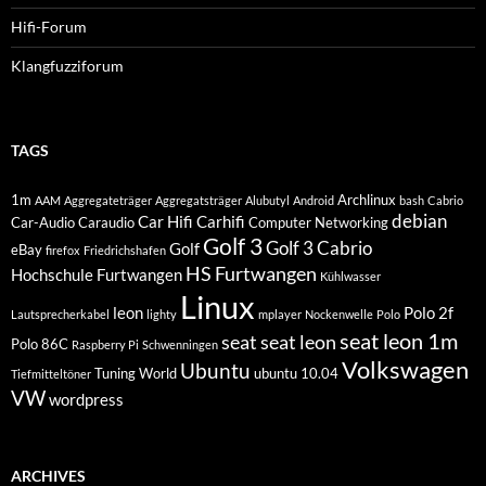
Hifi-Forum
Klangfuzziforum
TAGS
1m
Archlinux
AAM
Aggregateträger
Aggregatsträger
Alubutyl
Android
bash
Cabrio
debian
Car Hifi
Carhifi
Car-Audio
Caraudio
Computer Networking
Golf 3
Golf 3 Cabrio
Golf
eBay
firefox
Friedrichshafen
HS Furtwangen
Hochschule Furtwangen
Kühlwasser
Linux
leon
Polo 2f
Lautsprecherkabel
lighty
mplayer
Nockenwelle
Polo
seat leon 1m
seat
seat leon
Polo 86C
Raspberry Pi
Schwenningen
Volkswagen
Ubuntu
Tuning World
ubuntu 10.04
Tiefmitteltöner
VW
wordpress
ARCHIVES