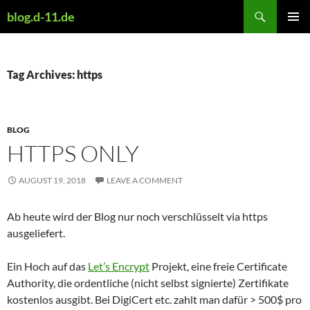
Skip
Search
blog.d-11.de
to
PRIMAR
content
MENU
Tag Archives: https
BLOG
HTTPS ONLY
AUGUST 19, 2018
LEAVE A COMMENT
Ab heute wird der Blog nur noch verschlüsselt via https
ausgeliefert.
Ein Hoch auf das
Let’s Encrypt
Projekt, eine freie Certificate
Authority, die ordentliche (nicht selbst signierte) Zertifikate
kostenlos ausgibt. Bei DigiCert etc. zahlt man dafür > 500$ pro