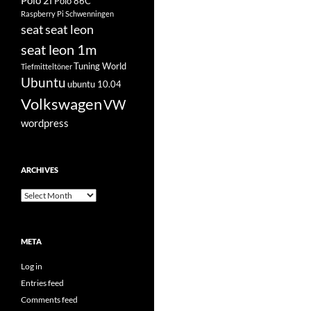
Polo 2f
Polo 86C
Raspberry Pi
Schwenningen
seat
seat leon
seat leon 1m
Tuning World
Tiefmitteltöner
Ubuntu
ubuntu 10.04
Volkswagen
VW
wordpress
ARCHIVES
Archives
META
Log in
Entries feed
Comments feed