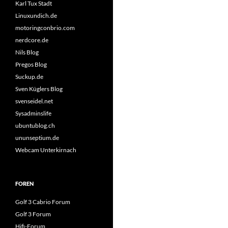
Karl Tux Stadt
Linuxundich.de
motoringconbrio.com
nerdcore.de
Nils Blog
Pregos Blog
Suckup.de
Sven Küglers Blog
svenseidel.net
Sysadminslife
ubuntublog.ch
ununseptium.de
Webcam Unterkirnach
FOREN
Golf 3 Cabrio Forum
Golf 3 Forum
Hifi-Forum