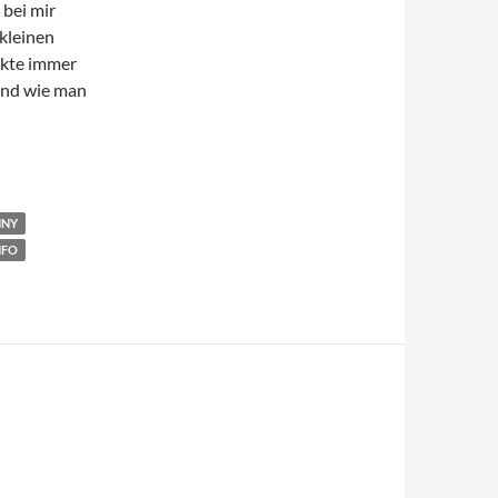
 bei mir
kleinen
nkte immer
 und wie man
Installation der GD Library für Php5
NNY
NFO