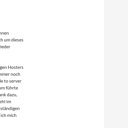
ennen
ich um dieses
wieder
gen Hosters
immer noch
le to server
um führte
ank dazu,
ehl im
 ständigen
ich mich