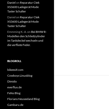
Daniel
on
Reparatur Ctek
XS3600 Ladegerät Mode
Taster Schalter
Daniel
on
Reparatur Ctek
XS3600 Ladegerät Mode
Taster Schalter
Emmming K.-A.
on
Bei BMW R-
Modellen den Schließzylinder
im Tankdeckel wechseln und
die verflixte Feder.
BLOGROLL
bikeexif.com
Cowboys Linuxblog
Dimido
everflux.de
Fefes Blog
Florians Neuseeland Blog
Gambaru.de