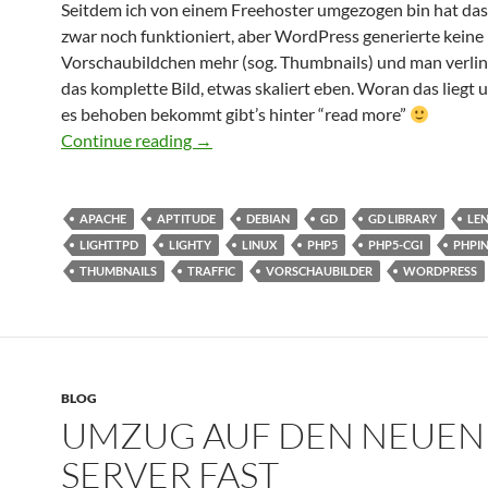
Seitdem ich von einem Freehoster umgezogen bin hat das
zwar noch funktioniert, aber WordPress generierte keine 
Vorschaubildchen mehr (sog. Thumbnails) und man verli
das komplette Bild, etwas skaliert eben. Woran das liegt
es behoben bekommt gibt’s hinter “read more”
WordPress erstellt keine Thumbnails – 
Continue reading
→
APACHE
APTITUDE
DEBIAN
GD
GD LIBRARY
LE
LIGHTTPD
LIGHTY
LINUX
PHP5
PHP5-CGI
PHPI
THUMBNAILS
TRAFFIC
VORSCHAUBILDER
WORDPRESS
BLOG
UMZUG AUF DEN NEUEN
SERVER FAST