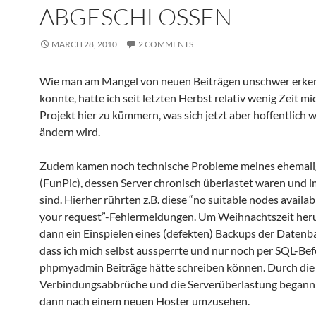
ABGESCHLOSSEN
MARCH 28, 2010
2 COMMENTS
Wie man am Mangel von neuen Beiträgen unschwer erk
konnte, hatte ich seit letzten Herbst relativ wenig Zeit m
Projekt hier zu kümmern, was sich jetzt aber hoffentlich 
ändern wird.
Zudem kamen noch technische Probleme meines ehemali
(FunPic), dessen Server chronisch überlastet waren und 
sind. Hierher rührten z.B. diese “no suitable nodes availab
your request”-Fehlermeldungen. Um Weihnachtszeit her
dann ein Einspielen eines (defekten) Backups der Datenb
dass ich mich selbst aussperrte und nur noch per SQL-Bef
phpmyadmin Beiträge hätte schreiben können. Durch die
Verbindungsabbrüche und die Serverüberlastung begann 
dann nach einem neuen Hoster umzusehen.