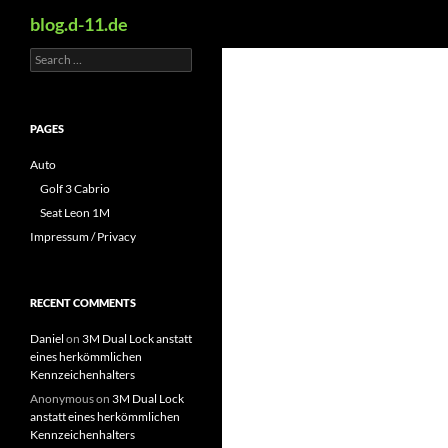
Search
blog.d-11.de
Search
Skip
for:
to
content
PAGES
Auto
Golf 3 Cabrio
Seat Leon 1M
Impressum / Privacy
RECENT COMMENTS
Daniel
on
3M Dual Lock anstatt
eines herkömmlichen
Kennzeichenhalters
Anonymous
on
3M Dual Lock
anstatt eines herkömmlichen
Kennzeichenhalters