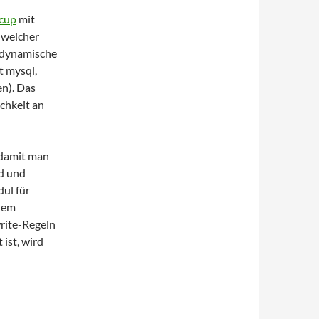
cup
mit
welcher
e dynamische
t mysql,
en). Das
chkeit an
, damit man
rd und
ul für
 dem
write-Regeln
ist, wird