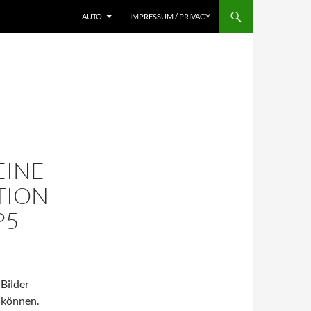
AUTO
IMPRESSUM / PRIVACY
EINE
TION
P5
Bilder
 können.