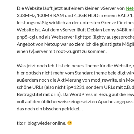
Die Website läuft jetzt auf einem kleinen vServer von
Net
333MHz, 100MB RAM und 4,3GB HDD in einem RAID 1, 
leistungsmäßig wirklich an der untersten Grenze für ein
Website ist. Auf dem vServer läuft Debian Lenny 64Bit mi
php5-cgi und als Webserver lighttpd (lighty ausgesproch
Angebot von Netcup war so ziemlich die günstigste Mögli
einen (v)Server mit root-Zugriff zu kommen.
Was jetzt noch fehlt ist ein neues Theme für die Website
hier optisch nicht mehr vom Standardtheme beleidigt wi
außerdem noch die Aktivierung von mod_rewrite, ein Mod
schöne URLs (also nicht ?p=1231, sondern URLs mit z.B.
Beitragstitel mit drin). Da WordPress in Bezug auf die re
voll auf den üblicherweise eingesetzten Apache angepasst 
das noch ein bisschen gefrickel…
tl;dr: blog wieder online.