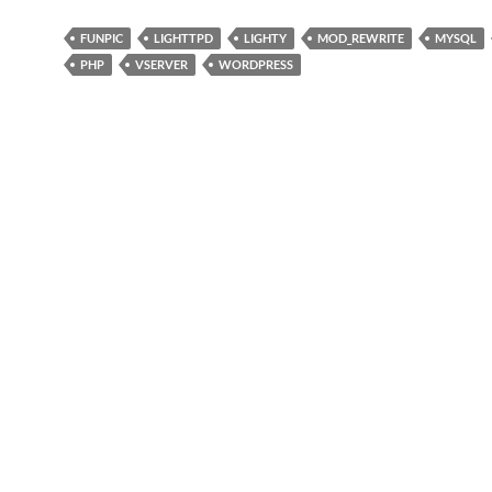
FUNPIC
LIGHTTPD
LIGHTY
MOD_REWRITE
MYSQL
PHP
VSERVER
WORDPRESS