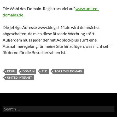
Die Wahl des Domain-Registrars viel auf
www.united-
domains.de
Die jetzige Adresse www.blog.d-11.de wird demnächst
abgeschalten, da mich diese ätzende Werbung stört.
Außerdem muss jeder der mit Adblockplus surft eine
Ausnahmeregelung für meine Site hinzufügen, was nicht sehr
fördernd für die Besucherzahlen ist.
DE.VU
DOMAIN
TLD
TOP LEVEL DOMAIN
UNITED-INTERNET
Search
for: