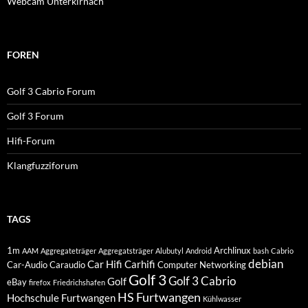
Webcam Unterkirnach
FOREN
Golf 3 Cabrio Forum
Golf 3 Forum
Hifi-Forum
Klangfuzziforum
TAGS
1m
Archlinux
AAM
Aggregateträger
Aggregatsträger
Alubutyl
Android
bash
Cabrio
debian
Car Hifi
Carhifi
Car-Audio
Caraudio
Computer Networking
Golf 3
Golf 3 Cabrio
Golf
eBay
firefox
Friedrichshafen
HS Furtwangen
Hochschule Furtwangen
Kühlwasser