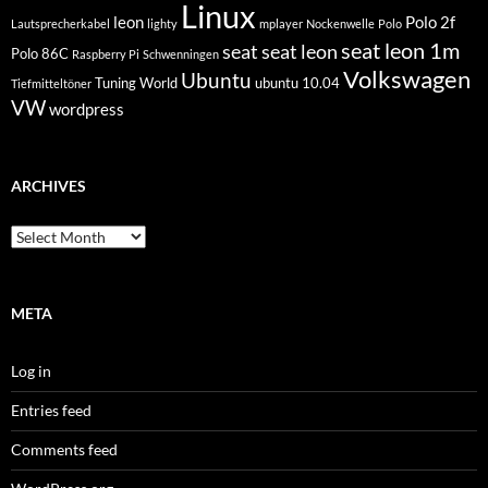
Linux
leon
Polo 2f
Lautsprecherkabel
lighty
mplayer
Nockenwelle
Polo
seat leon 1m
seat
seat leon
Polo 86C
Raspberry Pi
Schwenningen
Volkswagen
Ubuntu
Tuning World
ubuntu 10.04
Tiefmitteltöner
VW
wordpress
ARCHIVES
Archives
META
Log in
Entries feed
Comments feed