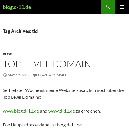
Skip
Search
blog.d-11.de
to
PRIMAR
content
MENU
Tag Archives: tld
BLOG
TOP LEVEL DOMAIN
MAY 19, 2009
LEAVE A COMMENT
Seit letzter Woche ist meine Website zusätzlich noch über die
Top Level Domains:
www.blog.d-11.de
und
www.d-11.de
zu erreichen.
Die Hauptadresse dabei ist blog.d-11.de