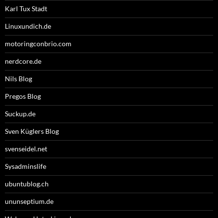
Karl Tux Stadt
Linuxundich.de
motoringconbrio.com
nerdcore.de
Nils Blog
Pregos Blog
Suckup.de
Sven Küglers Blog
svenseidel.net
Sysadminslife
ubuntublog.ch
ununseptium.de