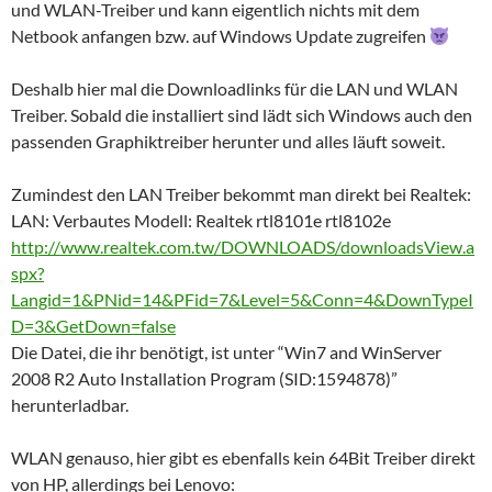
und WLAN-Treiber und kann eigentlich nichts mit dem
Netbook anfangen bzw. auf Windows Update zugreifen
Deshalb hier mal die Downloadlinks für die LAN und WLAN
Treiber. Sobald die installiert sind lädt sich Windows auch den
passenden Graphiktreiber herunter und alles läuft soweit.
Zumindest den LAN Treiber bekommt man direkt bei Realtek:
LAN: Verbautes Modell: Realtek rtl8101e rtl8102e
http://www.realtek.com.tw/DOWNLOADS/downloadsView.a
spx?
Langid=1&PNid=14&PFid=7&Level=5&Conn=4&DownTypeI
D=3&GetDown=false
Die Datei, die ihr benötigt, ist unter “Win7 and WinServer
2008 R2 Auto Installation Program (SID:1594878)”
herunterladbar.
WLAN genauso, hier gibt es ebenfalls kein 64Bit Treiber direkt
von HP, allerdings bei Lenovo: