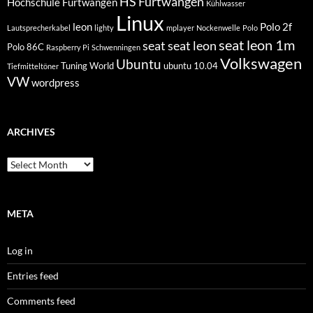
HS Furtwangen
Hochschule Furtwangen
Kühlwasser
Linux
leon
Polo 2f
Lautsprecherkabel
lighty
mplayer
Nockenwelle
Polo
seat leon 1m
seat
seat leon
Polo 86C
Raspberry Pi
Schwenningen
Volkswagen
Ubuntu
Tuning World
ubuntu 10.04
Tiefmitteltöner
VW
wordpress
ARCHIVES
Archives
META
Log in
Entries feed
Comments feed