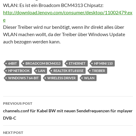
WLAN: Es ist ein Broadcom BCM4313 Chipsatz:
http://download.lenovo.com/consumer/desktop/11002479.ex
e
Dieser Treiber wird nur benötigt, wenn ihr direkt alles über
WLAN machen wollt, da der Treiber über Windows Update
auch bezogen werden kann.
64BIT
BROADCOM BCM4313
ETHERNET
HP MINI 110
HP NETBOOK
LAN
REALTEK RTL8101E
TREIBER
WINDOWS 7 64-BIT
WIRELESS DRIVER
WLAN
Post
PREVIOUS POST
navigation
channels.conf für Kabel BW mit neuen Sendefrequenzen für mplayer
DVB-C
NEXT POST