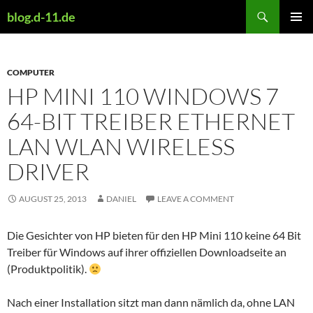
Skip
Search
blog.d-11.de
to
PRIMAR
content
MENU
COMPUTER
HP MINI 110 WINDOWS 7
64-BIT TREIBER ETHERNET
LAN WLAN WIRELESS
DRIVER
AUGUST 25, 2013
DANIEL
LEAVE A COMMENT
Die Gesichter von HP bieten für den HP Mini 110 keine 64 Bit
Treiber für Windows auf ihrer offiziellen Downloadseite an
(Produktpolitik).
Nach einer Installation sitzt man dann nämlich da, ohne LAN