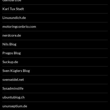
Karl Tux Stadt
Linuxundich.de
motoringconbrio.com
nerdcore.de
Nils Blog
Pregos Blog
Suckup.de
Sven Küglers Blog
svenseidel.net
Sysadminslife
ubuntublog.ch
ununseptium.de