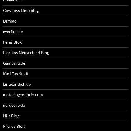
Cowboys Linuxblog
Dimido
everflux.de
Fefes Blog
Florians Neuseeland Blog
Gambaru.de
Karl Tux Stadt
Linuxundich.de
motoringconbrio.com
nerdcore.de
Nils Blog
Pregos Blog