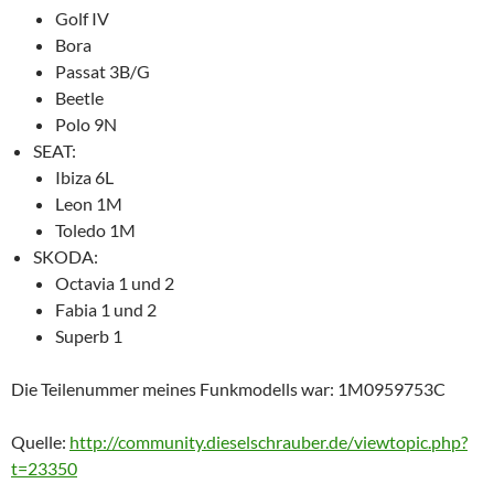
Golf IV
Bora
Passat 3B/G
Beetle
Polo 9N
SEAT:
Ibiza 6L
Leon 1M
Toledo 1M
SKODA:
Octavia 1 und 2
Fabia 1 und 2
Superb 1
Die Teilenummer meines Funkmodells war: 1M0959753C
Quelle:
http://community.dieselschrauber.de/viewtopic.php?
t=23350