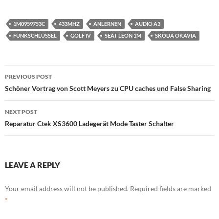
1M0959753C
433MHZ
ANLERNEN
AUDIO A3
FUNKSCHLÜSSEL
GOLF IV
SEAT LEON 1M
SKODA OKAVIA
Post
PREVIOUS POST
navigation
Schöner Vortrag von Scott Meyers zu CPU caches und False Sharing
NEXT POST
Reparatur Ctek XS3600 Ladegerät Mode Taster Schalter
LEAVE A REPLY
Your email address will not be published.
Required fields are marked
*