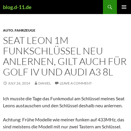
Skip
Search
blog.d-11.de
to
PRIMAR
content
MENU
AUTO
,
FAHRZEUGE
SEAT LEON 1M
FUNKSCHLÜSSEL NEU
ANLERNEN, GILT AUCH FÜR
GOLF IV UND AUDI A3 8L
JULY 26, 2014
DANIEL
LEAVE A COMMENT
Ich musste die Tage das Funkmodul am Schlüssel meines Seat
Leons austauschen und den Schlüssel deshalb neu anlernen.
Achtung: Frühe Modelle wie meiner funken auf 433MHz, das
sind meistens die Modell mit nur zwei Tastern am Schlüssel.