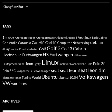
Klangfuzziforum
TAGS
1m
Archlinux
AAM
Aggregateträger
Aggregatsträger
Alubutyl
Android
bash
Cabrio
debian
Car Hifi
Carhifi
Car-Audio
Caraudio
Computer Networking
Golf 3
Golf 3 Cabrio
Golf
eBay
firefox
Friedrichshafen
HS Furtwangen
Hochschule Furtwangen
Kühlwasser
Linux
leon
Polo 2f
Lautsprecherkabel
lighty
mplayer
Nockenwelle
Polo
seat leon 1m
seat
seat leon
Polo 86C
Raspberry Pi
Schwenningen
Volkswagen
Ubuntu
Tuning World
ubuntu 10.04
Tiefmitteltöner
VW
wordpress
ARCHIVES