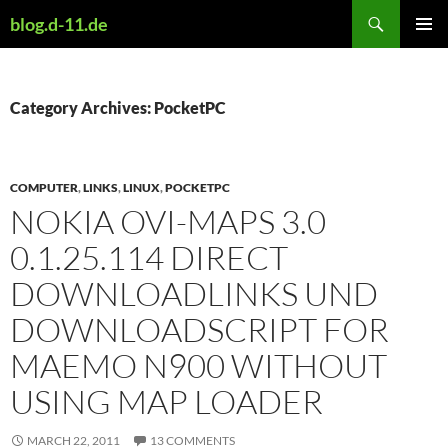
Skip
Search
blog.d-11.de
to
PRIMAR
content
MENU
Category Archives: PocketPC
COMPUTER
,
LINKS
,
LINUX
,
POCKETPC
NOKIA OVI-MAPS 3.0
0.1.25.114 DIRECT
DOWNLOADLINKS UND
DOWNLOADSCRIPT FOR
MAEMO N900 WITHOUT
USING MAP LOADER
MARCH 22, 2011
13 COMMENTS