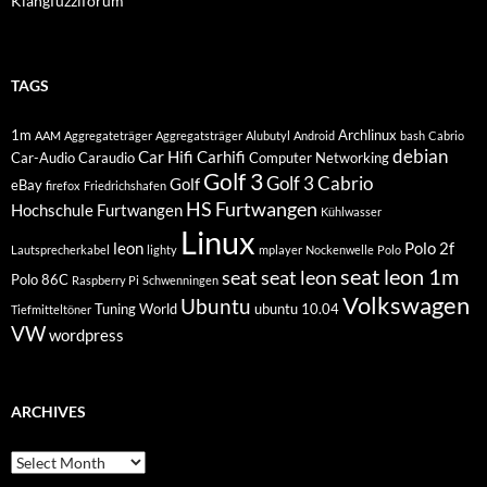
Klangfuzziforum
TAGS
1m
Archlinux
AAM
Aggregateträger
Aggregatsträger
Alubutyl
Android
bash
Cabrio
debian
Car Hifi
Carhifi
Car-Audio
Caraudio
Computer Networking
Golf 3
Golf 3 Cabrio
Golf
eBay
firefox
Friedrichshafen
HS Furtwangen
Hochschule Furtwangen
Kühlwasser
Linux
leon
Polo 2f
Lautsprecherkabel
lighty
mplayer
Nockenwelle
Polo
seat leon 1m
seat
seat leon
Polo 86C
Raspberry Pi
Schwenningen
Volkswagen
Ubuntu
Tuning World
ubuntu 10.04
Tiefmitteltöner
VW
wordpress
ARCHIVES
Archives