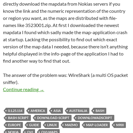
directly download the mapdata from Nokias servers if you
know the link and the numeric representation of the country
or region you want, as the maps are distributed with file-
names like 3523001.zip. At first I downloaded the newest
mapdata I found which sadly made the map-application crash
at startup. Lacking the possibility to find out which exact
version of the map data I needed, because there isn’t anything
helpful displayed in the info-page of the application I had to
find another way to find that out.
The answer of the problem was: WireShark (a multi OS packet
sniffer).
Nokia Ovi-Maps 3.0 0.1.25.114 direct Downl
Continue reading
→
0.1.25.114
AMERICA
ASIA
AUSTRALIA
BASH
BASH-SCRIPT
DOWNLOAD-SCRIPT
DOWNLOWADSCRIPT
EUROPE
GUIDE
LINUX
MAEMO
MAP-LOADER
N900
NOKIA
OVI
OVI-MAPS