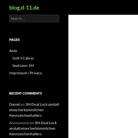
Search
blog.d-11.de
Search
Skip
for:
to
content
PAGES
Auto
Golf 3 Cabrio
Seat Leon 1M
Impressum / Privacy
RECENT COMMENTS
Daniel
on
3M Dual Lock anstatt
eines herkömmlichen
Kennzeichenhalters
Anonymous
on
3M Dual Lock
anstatt eines herkömmlichen
Kennzeichenhalters