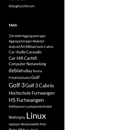
Klangfuzziforum
TAGS
1m
AAM
Aggregateträger
Aggregatsträger
Alubutyl
Archlinux
Android
bash
Cabrio
Car-Audio
Caraudio
Car Hifi
Carhifi
Computer Networking
debian
eBay
firefox
Golf
Friedrichshafen
Golf 3
Golf 3 Cabrio
Hochschule Furtwangen
HS Furtwangen
Kühlwasser
Lautsprecherkabel
Linux
leon
lighty
mplayer
Nockenwelle
Polo