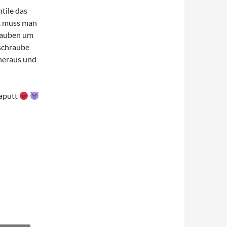
tile das
n, muss man
hrauben um
schraube
 heraus und
kaputt