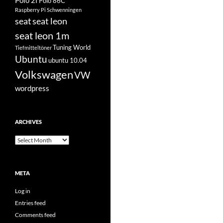
Polo 2f
Polo 86C
Raspberry Pi
Schwenningen
seat
seat leon
seat leon 1m
Tuning World
Tiefmitteltöner
Ubuntu
ubuntu 10.04
Volkswagen
VW
wordpress
ARCHIVES
Archives
META
Log in
Entries feed
Comments feed