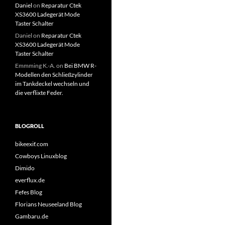
Daniel
on
Reparatur Ctek
XS3600 Ladegerät Mode
Taster Schalter
Daniel
on
Reparatur Ctek
XS3600 Ladegerät Mode
Taster Schalter
Emmming K.-A.
on
Bei BMW R-
Modellen den Schließzylinder
im Tankdeckel wechseln und
die verflixte Feder.
BLOGROLL
bikeexif.com
Cowboys Linuxblog
Dimido
everflux.de
Fefes Blog
Florians Neuseeland Blog
Gambaru.de