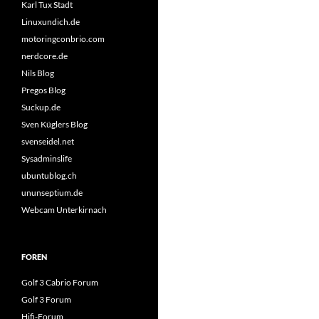
Karl Tux Stadt
Linuxundich.de
motoringconbrio.com
nerdcore.de
Nils Blog
Pregos Blog
Suckup.de
Sven Küglers Blog
svenseidel.net
Sysadminslife
ubuntublog.ch
ununseptium.de
Webcam Unterkirnach
FOREN
Golf 3 Cabrio Forum
Golf 3 Forum
Hifi-Forum