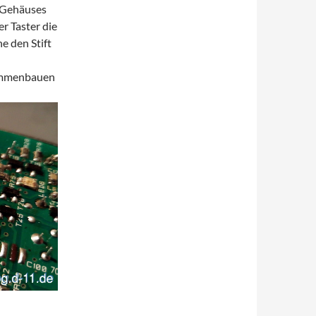
 Gehäuses
r Taster die
e den Stift
sammenbauen