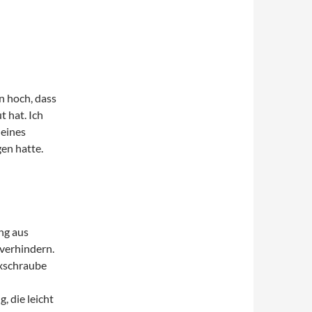
n hoch, dass
t hat. Ich
 eines
en hatte.
ng aus
verhindern.
paxschraube
, die leicht