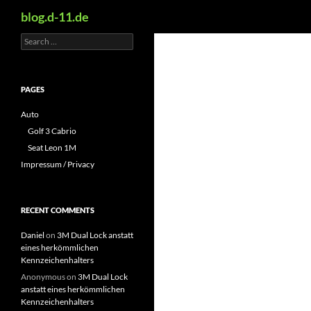
Search
blog.d-11.de
Search
Skip
for:
to
content
PAGES
Auto
Golf 3 Cabrio
Seat Leon 1M
Impressum / Privacy
RECENT COMMENTS
Daniel
on
3M Dual Lock anstatt
eines herkömmlichen
Kennzeichenhalters
Anonymous
on
3M Dual Lock
anstatt eines herkömmlichen
Kennzeichenhalters