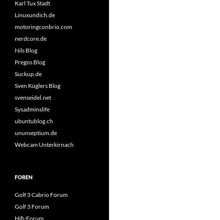
Karl Tux Stadt
Linuxundich.de
motoringconbrio.com
nerdcore.de
Nils Blog
Pregos Blog
Suckup.de
Sven Küglers Blog
svenseidel.net
Sysadminslife
ubuntublog.ch
ununseptium.de
Webcam Unterkirnach
FOREN
Golf 3 Cabrio Forum
Golf 3 Forum
Hifi-Forum