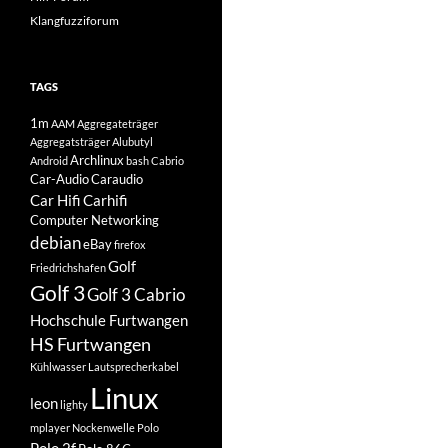
Klangfuzziforum
TAGS
1m
AAM
Aggregateträger
Aggregatsträger
Alubutyl
Archlinux
Android
bash
Cabrio
Car-Audio
Caraudio
Car Hifi
Carhifi
Computer Networking
debian
eBay
firefox
Golf
Friedrichshafen
Golf 3
Golf 3 Cabrio
Hochschule Furtwangen
HS Furtwangen
Kühlwasser
Lautsprecherkabel
Linux
leon
lighty
mplayer
Nockenwelle
Polo