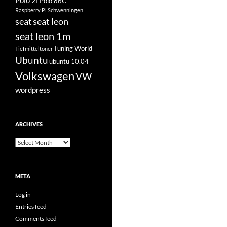
Polo 2f
Polo 86C
Raspberry Pi
Schwenningen
seat
seat leon
seat leon 1m
Tuning World
Tiefmitteltöner
Ubuntu
ubuntu 10.04
Volkswagen
VW
wordpress
ARCHIVES
Archives
META
Log in
Entries feed
Comments feed