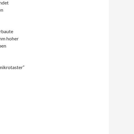
ndet
en
erbaute
5mm hoher
ben
mikrotaster”