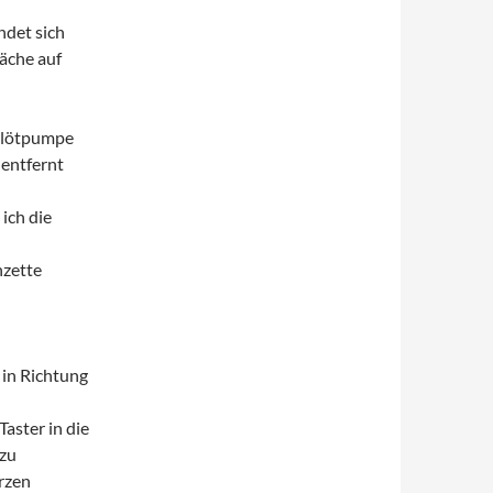
ndet sich
äche auf
ntlötpumpe
 entfernt
 ich die
nzette
 in Richtung
Taster in die
 zu
rzen