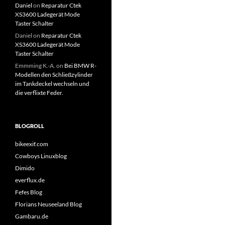
Daniel
on
Reparatur Ctek
XS3600 Ladegerät Mode
Taster Schalter
Daniel
on
Reparatur Ctek
XS3600 Ladegerät Mode
Taster Schalter
Emmming K.-A.
on
Bei BMW R-
Modellen den Schließzylinder
im Tankdeckel wechseln und
die verflixte Feder.
BLOGROLL
bikeexif.com
Cowboys Linuxblog
Dimido
everflux.de
Fefes Blog
Florians Neuseeland Blog
Gambaru.de