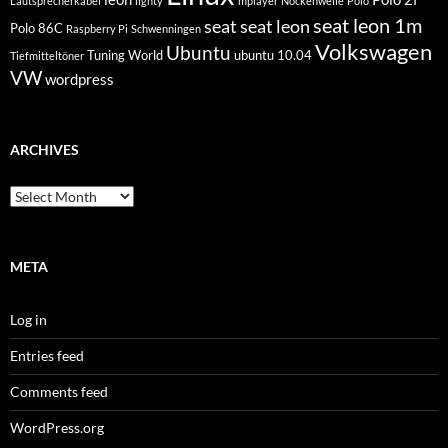
Lautsprecherkabel
lighty
mplayer
Nockenwelle
Polo
seat leon 1m
seat
seat leon
Polo 86C
Raspberry Pi
Schwenningen
Volkswagen
Ubuntu
Tuning World
ubuntu 10.04
Tiefmitteltöner
VW
wordpress
ARCHIVES
Archives
META
Log in
Entries feed
Comments feed
WordPress.org