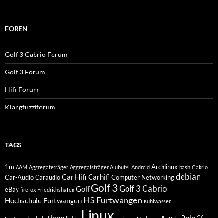
FOREN
Golf 3 Cabrio Forum
Golf 3 Forum
Hifi-Forum
Klangfuzziforum
TAGS
1m
Archlinux
AAM
Aggregateträger
Aggregatsträger
Alubutyl
Android
bash
Cabrio
debian
Car Hifi
Carhifi
Car-Audio
Caraudio
Computer Networking
Golf 3
Golf 3 Cabrio
Golf
eBay
firefox
Friedrichshafen
HS Furtwangen
Hochschule Furtwangen
Kühlwasser
Linux
leon
Polo 2f