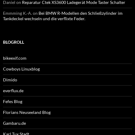
Daniel
on
Reparatur Ctek XS3600 Ladegerät Mode Taster Schalter
Emmming K.-A.
on
Bei BMW R-Modellen den Schließzylinder im
Tankdeckel wechseln und die verflixte Feder.
BLOGROLL
bikeexif.com
Cowboys Linuxblog
Dimido
everflux.de
Fefes Blog
Florians Neuseeland Blog
Gambaru.de
Karl Tux Stadt