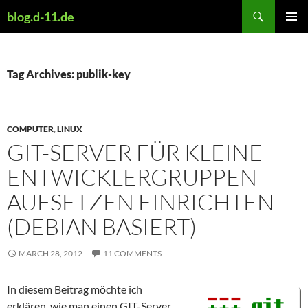
Skip
Search
blog.d-11.de
to
PRIMAR
content
MENU
Tag Archives: publik-key
COMPUTER
,
LINUX
GIT-SERVER FÜR KLEINE
ENTWICKLERGRUPPEN
AUFSETZEN EINRICHTEN
(DEBIAN BASIERT)
MARCH 28, 2012
11 COMMENTS
In diesem Beitrag möchte ich
erklären, wie man einen GIT-Server