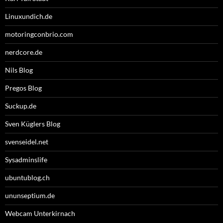
Linuxundich.de
motoringconbrio.com
nerdcore.de
Nils Blog
Pregos Blog
Suckup.de
Sven Küglers Blog
svenseidel.net
Sysadminslife
ubuntublog.ch
ununseptium.de
Webcam Unterkirnach