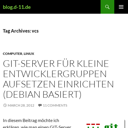
Skip
Search
blog.d-11.de
to
PRIMAR
content
MENU
Tag Archives: vcs
COMPUTER
,
LINUX
GIT-SERVER FÜR KLEINE
ENTWICKLERGRUPPEN
AUFSETZEN EINRICHTEN
(DEBIAN BASIERT)
MARCH 28, 2012
11 COMMENTS
In diesem Beitrag möchte ich
erklären, wie man einen GIT-Server