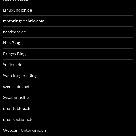
Linuxundich.de
motoringconbrio.com
nerdcore.de
Nils Blog
Pregos Blog
Suckup.de
Sven Küglers Blog
svenseidel.net
Sysadminslife
ubuntublog.ch
ununseptium.de
Webcam Unterkirnach