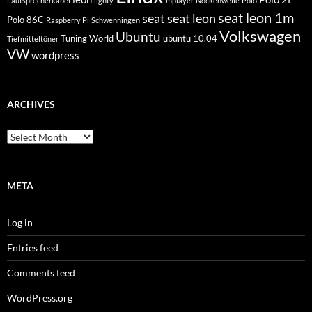
Lautsprecherkabel
lighty
mplayer
Nockenwelle
Polo
seat leon 1m
seat
seat leon
Polo 86C
Raspberry Pi
Schwenningen
Volkswagen
Ubuntu
Tuning World
ubuntu 10.04
Tiefmitteltöner
VW
wordpress
ARCHIVES
Archives
META
Log in
Entries feed
Comments feed
WordPress.org