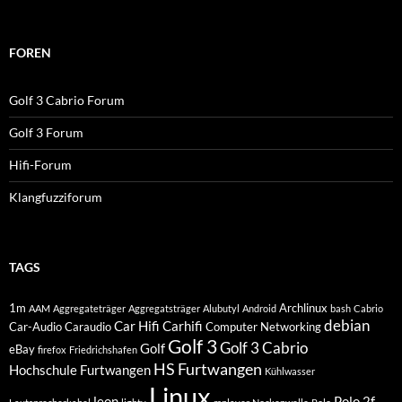
FOREN
Golf 3 Cabrio Forum
Golf 3 Forum
Hifi-Forum
Klangfuzziforum
TAGS
1m
Archlinux
AAM
Aggregateträger
Aggregatsträger
Alubutyl
Android
bash
Cabrio
debian
Car Hifi
Carhifi
Car-Audio
Caraudio
Computer Networking
Golf 3
Golf 3 Cabrio
Golf
eBay
firefox
Friedrichshafen
HS Furtwangen
Hochschule Furtwangen
Kühlwasser
Linux
leon
Polo 2f