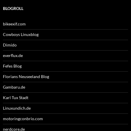
BLOGROLL
bikeexif.com
Cowboys Linuxblog
Dimido
everflux.de
Fefes Blog
Florians Neuseeland Blog
Gambaru.de
Karl Tux Stadt
Linuxundich.de
motoringconbrio.com
nerdcore.de