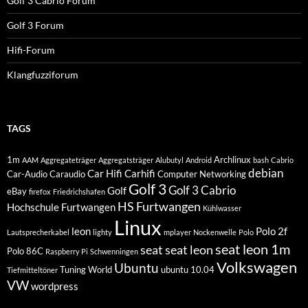
Golf 3 Cabrio Forum
Golf 3 Forum
Hifi-Forum
Klangfuzziforum
TAGS
1m
Archlinux
AAM
Aggregateträger
Aggregatsträger
Alubutyl
Android
bash
Cabrio
debian
Car Hifi
Carhifi
Car-Audio
Caraudio
Computer Networking
Golf 3
Golf 3 Cabrio
Golf
eBay
firefox
Friedrichshafen
HS Furtwangen
Hochschule Furtwangen
Kühlwasser
Linux
leon
Polo 2f
Lautsprecherkabel
lighty
mplayer
Nockenwelle
Polo
seat leon 1m
seat
seat leon
Polo 86C
Raspberry Pi
Schwenningen
Volkswagen
Ubuntu
Tuning World
ubuntu 10.04
Tiefmitteltöner
VW
wordpress