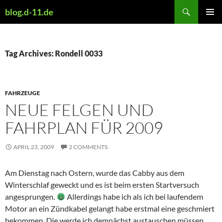
Skip
Search
blog.d-11.de
to
PRIMAR
content
MENU
Tag Archives: Rondell 0033
FAHRZEUGE
NEUE FELGEN UND
FAHRPLAN FÜR 2009
APRIL 23, 2009
2 COMMENTS
Am Dienstag nach Ostern, wurde das Cabby aus dem
Winterschlaf geweckt und es ist beim ersten Startversuch
angesprungen.
Allerdings habe ich als ich bei laufendem
Motor an ein Zündkabel gelangt habe erstmal eine geschmiert
bekommen. Die werde ich demnächst austauschen müssen.