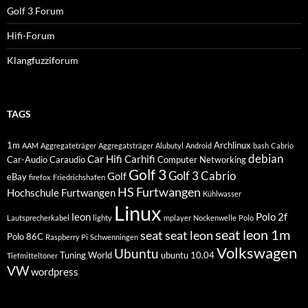
Golf 3 Forum
Hifi-Forum
Klangfuzziforum
TAGS
1m
Archlinux
AAM
Aggregateträger
Aggregatsträger
Alubutyl
Android
bash
Cabrio
debian
Car Hifi
Carhifi
Car-Audio
Caraudio
Computer Networking
Golf 3
Golf 3 Cabrio
Golf
eBay
firefox
Friedrichshafen
HS Furtwangen
Hochschule Furtwangen
Kühlwasser
Linux
leon
Polo 2f
Lautsprecherkabel
lighty
mplayer
Nockenwelle
Polo
seat leon 1m
seat
seat leon
Polo 86C
Raspberry Pi
Schwenningen
Volkswagen
Ubuntu
Tuning World
ubuntu 10.04
Tiefmitteltöner
VW
wordpress