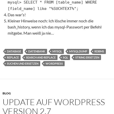
mysql> SELECT * FROM [table_name] WHERE
[field_name] like "%SUCHTEXT%";
Das war’s!
Kleiner Hinweise noch: Ich lösche immer noch die
bash_history, wenn ich das mysql-Passwort per Befehl
mitgebe. Man weiß ja nie…
DATABASE
DATENBANK
MYSQL
MYSQLDUMP
RDBMS
REPLACE
SEARCH AND REPLACE
SQL
STRING ERSETZEN
SUCHEN UND ERSETZEN
WORDPRESS
BLOG
UPDATE AUF WORDPRESS
VERSION 2.7