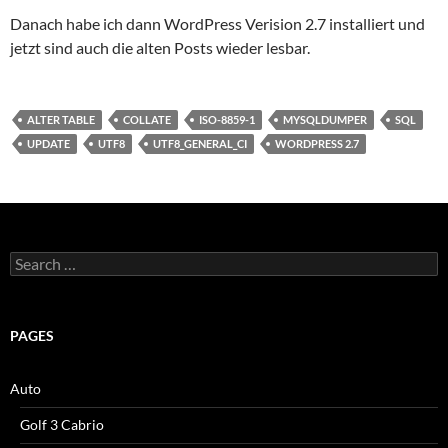
Danach habe ich dann WordPress Verision 2.7 installiert und
jetzt sind auch die alten Posts wieder lesbar.
ALTER TABLE
COLLATE
ISO-8859-1
MYSQLDUMPER
SQL
UPDATE
UTF8
UTF8_GENERAL_CI
WORDPRESS 2.7
Search
for:
PAGES
Auto
Golf 3 Cabrio