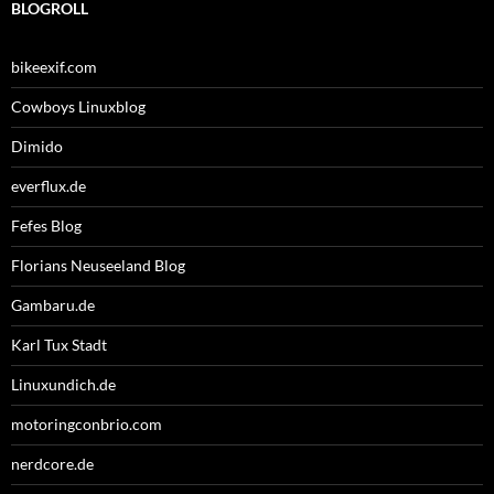
BLOGROLL
bikeexif.com
Cowboys Linuxblog
Dimido
everflux.de
Fefes Blog
Florians Neuseeland Blog
Gambaru.de
Karl Tux Stadt
Linuxundich.de
motoringconbrio.com
nerdcore.de