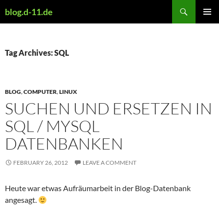
Skip
Search
blog.d-11.de
to
PRIMAR
content
MENU
Tag Archives: SQL
BLOG
,
COMPUTER
,
LINUX
SUCHEN UND ERSETZEN IN
SQL / MYSQL
DATENBANKEN
FEBRUARY 26, 2012
LEAVE A COMMENT
Heute war etwas Aufräumarbeit in der Blog-Datenbank
angesagt.