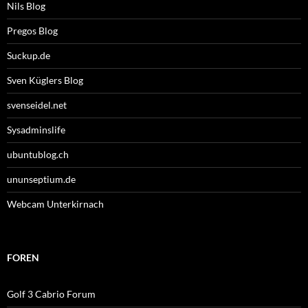
Nils Blog
Pregos Blog
Suckup.de
Sven Küglers Blog
svenseidel.net
Sysadminslife
ubuntublog.ch
ununseptium.de
Webcam Unterkirnach
FOREN
Golf 3 Cabrio Forum