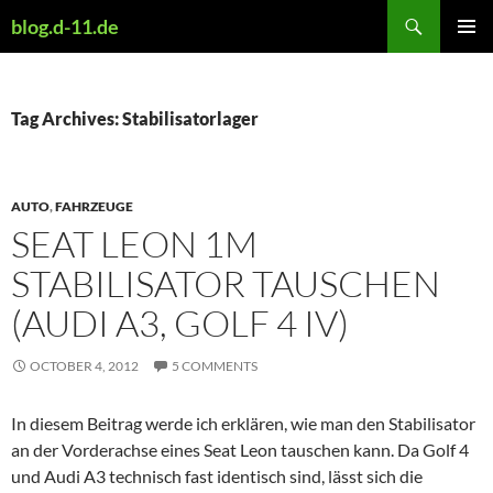
Skip
Search
blog.d-11.de
to
PRIMAR
content
MENU
Tag Archives: Stabilisatorlager
AUTO
,
FAHRZEUGE
SEAT LEON 1M
STABILISATOR TAUSCHEN
(AUDI A3, GOLF 4 IV)
OCTOBER 4, 2012
5 COMMENTS
In diesem Beitrag werde ich erklären, wie man den Stabilisator
an der Vorderachse eines Seat Leon tauschen kann. Da Golf 4
und Audi A3 technisch fast identisch sind, lässt sich die