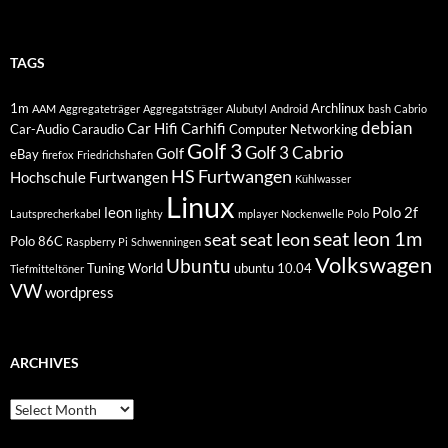
TAGS
1m
Archlinux
AAM
Aggregateträger
Aggregatsträger
Alubutyl
Android
bash
Cabrio
debian
Car Hifi
Carhifi
Car-Audio
Caraudio
Computer Networking
Golf 3
Golf 3 Cabrio
Golf
eBay
firefox
Friedrichshafen
HS Furtwangen
Hochschule Furtwangen
Kühlwasser
Linux
leon
Polo 2f
Lautsprecherkabel
lighty
mplayer
Nockenwelle
Polo
seat leon 1m
seat
seat leon
Polo 86C
Raspberry Pi
Schwenningen
Volkswagen
Ubuntu
Tuning World
ubuntu 10.04
Tiefmitteltöner
VW
wordpress
ARCHIVES
Archives