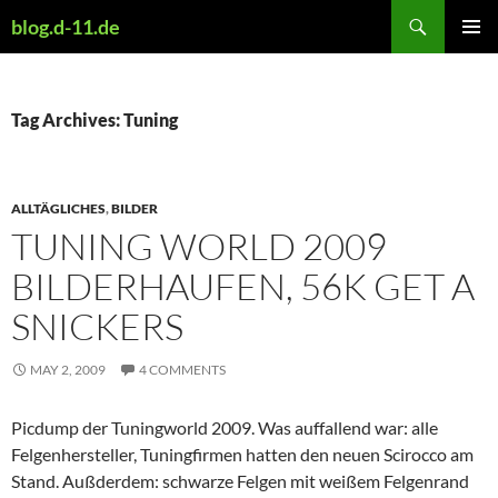
Skip
Search
blog.d-11.de
to
PRIMAR
content
MENU
Tag Archives: Tuning
ALLTÄGLICHES
,
BILDER
TUNING WORLD 2009
BILDERHAUFEN, 56K GET A
SNICKERS
MAY 2, 2009
4 COMMENTS
Picdump der Tuningworld 2009. Was auffallend war: alle
Felgenhersteller, Tuningfirmen hatten den neuen Scirocco am
Stand. Außderdem: schwarze Felgen mit weißem Felgenrand