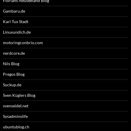
Florians Neuseeland Blog
Gambaru.de
Karl Tux Stadt
Linuxundich.de
motoringconbrio.com
nerdcore.de
Nils Blog
Pregos Blog
Suckup.de
Sven Küglers Blog
svenseidel.net
Sysadminslife
ubuntublog.ch