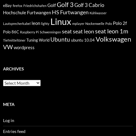
Golf 3
Golf 3 Cabrio
Golf
eBay
firefox
Friedrichshafen
HS Furtwangen
Hochschule Furtwangen
Kühlwasser
Linux
leon
Polo 2f
Lautsprecherkabel
lighty
mplayer
Nockenwelle
Polo
seat leon 1m
seat
seat leon
Polo 86C
Raspberry Pi
Schwenningen
Volkswagen
Ubuntu
Tuning World
ubuntu 10.04
Tiefmitteltöner
VW
wordpress
ARCHIVES
Archives
META
Log in
Entries feed