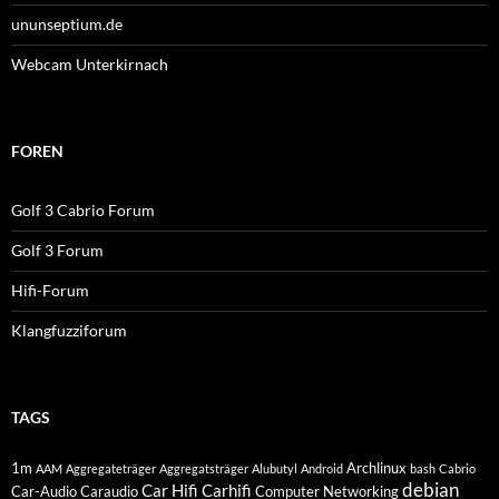
ununseptium.de
Webcam Unterkirnach
FOREN
Golf 3 Cabrio Forum
Golf 3 Forum
Hifi-Forum
Klangfuzziforum
TAGS
1m
Archlinux
AAM
Aggregateträger
Aggregatsträger
Alubutyl
Android
bash
Cabrio
debian
Car Hifi
Carhifi
Car-Audio
Caraudio
Computer Networking