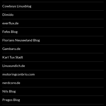
Cowboys Linuxblog
Dimido
everflux.de
Fefes Blog
Florians Neuseeland Blog
Gambaru.de
Karl Tux Stadt
Linuxundich.de
motoringconbrio.com
nerdcore.de
Nils Blog
Pregos Blog