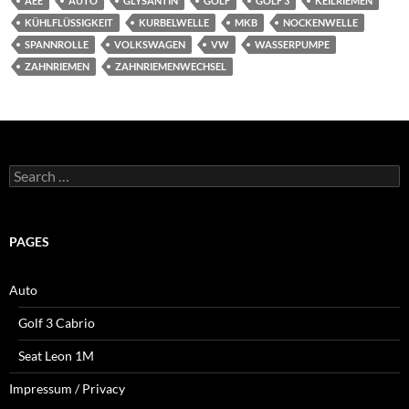
AEE
AUTO
GLYSANTIN
GOLF
GOLF 3
KEILRIEMEN
KÜHLFLÜSSIGKEIT
KURBELWELLE
MKB
NOCKENWELLE
SPANNROLLE
VOLKSWAGEN
VW
WASSERPUMPE
ZAHNRIEMEN
ZAHNRIEMENWECHSEL
Search
for:
PAGES
Auto
Golf 3 Cabrio
Seat Leon 1M
Impressum / Privacy