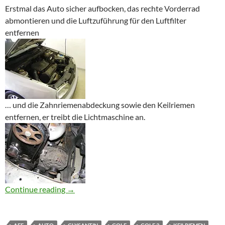
Erstmal das Auto sicher aufbocken, das rechte Vorderrad
abmontieren und die Luftzuführung für den Luftfilter
entfernen
… und die Zahnriemenabdeckung sowie den Keilriemen
entfernen, er treibt die Lichtmaschine an.
Zahnriemenwechsel am Golf 3 1.6 mit 75PS 
Continue reading
→