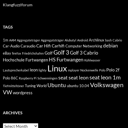
Klangfuzziforum
TAGS
1m
Archlinux
AAM
Aggregateträger
Aggregatsträger
Alubutyl
Android
bash
Cabrio
debian
Car Hifi
Carhifi
Car-Audio
Caraudio
Computer Networking
Golf 3
Golf 3 Cabrio
Golf
eBay
firefox
Friedrichshafen
HS Furtwangen
Hochschule Furtwangen
Kühlwasser
Linux
leon
Polo 2f
Lautsprecherkabel
lighty
mplayer
Nockenwelle
Polo
seat leon 1m
seat
seat leon
Polo 86C
Raspberry Pi
Schwenningen
Volkswagen
Ubuntu
Tuning World
ubuntu 10.04
Tiefmitteltöner
VW
wordpress
ARCHIVES
Archives