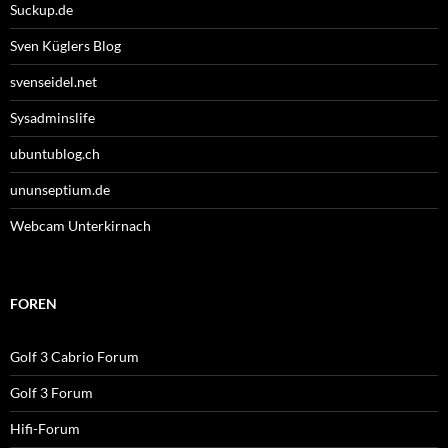
Suckup.de
Sven Küglers Blog
svenseidel.net
Sysadminslife
ubuntublog.ch
ununseptium.de
Webcam Unterkirnach
FOREN
Golf 3 Cabrio Forum
Golf 3 Forum
Hifi-Forum