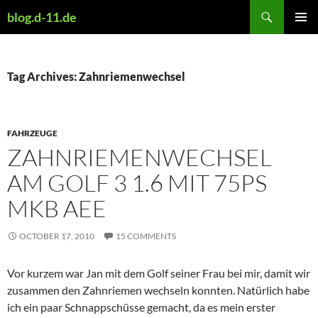
Skip
Search
blog.d-11.de
to
PRIMAR
content
MENU
Tag Archives: Zahnriemenwechsel
FAHRZEUGE
ZAHNRIEMENWECHSEL
AM GOLF 3 1.6 MIT 75PS
MKB AEE
OCTOBER 17, 2010
15 COMMENTS
Vor kurzem war Jan mit dem Golf seiner Frau bei mir, damit wir
zusammen den Zahnriemen wechseln konnten. Natürlich habe
ich ein paar Schnappschüsse gemacht, da es mein erster