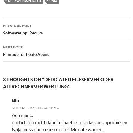
NETZWERKSPEICHER
UNIX
Post
PREVIOUS POST
navigation
Softwaretipp: Recuva
NEXT POST
Filmtipp für heute Abend
3 THOUGHTS ON “DEDICATED FILESERVER ODER
ALTRECHNERVERWERTUNG”
Nils
SEPTEMBER 5, 2008 AT 01:16
Ach man…
und ich bin nicht daheim, haette Lust das auszuprobieren.
Naja muss dann eben noch 5 Monate warten…