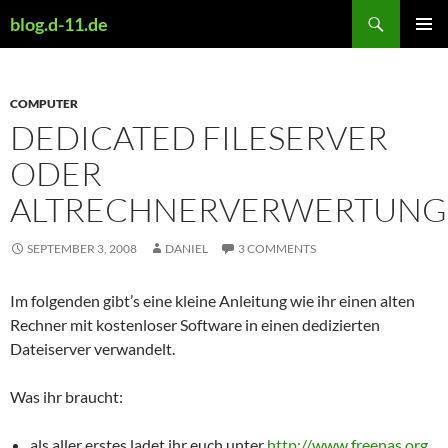
Skip
Search
blog.d-11.de
to
PRIMAR
content
MENU
COMPUTER
DEDICATED FILESERVER
ODER
ALTRECHNERVERWERTUNG
SEPTEMBER 3, 2008
DANIEL
3 COMMENTS
Im folgenden gibt’s eine kleine Anleitung wie ihr einen alten
Rechner mit kostenloser Software in einen dedizierten
Dateiserver verwandelt.
Was ihr braucht:
als aller erstes ladet ihr euch unter
http://www.freenas.org