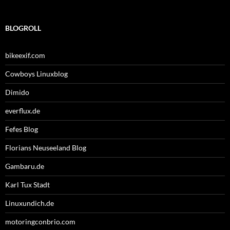
BLOGROLL
bikeexif.com
Cowboys Linuxblog
Dimido
everflux.de
Fefes Blog
Florians Neuseeland Blog
Gambaru.de
Karl Tux Stadt
Linuxundich.de
motoringconbrio.com