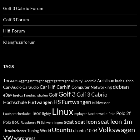
Golf 3 Cabrio Forum
Golf 3 Forum
Hifi-Forum
Klangfuzziforum
TAGS
1m
Archlinux
AAM
Aggregateträger
Aggregatsträger
Alubutyl
Android
bash
Cabrio
debian
Car Hifi
Carhifi
Car-Audio
Caraudio
Computer Networking
Golf 3
Golf 3 Cabrio
Golf
eBay
firefox
Friedrichshafen
HS Furtwangen
Hochschule Furtwangen
Kühlwasser
Linux
leon
Polo 2f
Lautsprecherkabel
lighty
mplayer
Nockenwelle
Polo
seat leon 1m
seat
seat leon
Polo 86C
Raspberry Pi
Schwenningen
Volkswagen
Ubuntu
Tuning World
ubuntu 10.04
Tiefmitteltöner
VW
wordpress