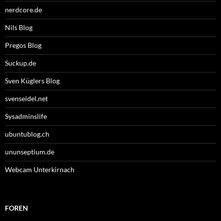
nerdcore.de
Nils Blog
Pregos Blog
Suckup.de
Sven Küglers Blog
svenseidel.net
Sysadminslife
ubuntublog.ch
ununseptium.de
Webcam Unterkirnach
FOREN