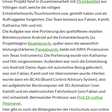
Unser Projekt fand in Zusammenarbeit mit
XS embedded
aus
Villingen statt, welche die nötigen
Entwicklerboards/Touchmonitore usw. gestellt haben und als
Auftraggeber fungierten. Das Team bestand aus Fabian, Kamill,
Katharina, Nils und mir.
Die Aufgabe war eine Portierung des quelloffenen mobilen
Betriebssystems Android auf die Entwicklerboards (zu
Projektbeginn
Beagleboards
, später dann die wesentlich
leistungsstärkeren
Pandaboards
, beide mit ARM-Prozessoren
von Texas Instruments). Die Portierung wurde von Katharina
und Nils vorgenommen. Außerdem war noch die Entwicklung
von Android-Demo-Apps mit automotive Bezug gefordert,
was von Fabian, Kamil und mir übernommen wurde. Hierbei
wurde dann ein BCAS (Board Control Advisory System), also
ein aufgebohrter Bordcomputer mit 3D-Animation! (von
Kamill) und ein elektronisches Fahrtenbuch (von Fabian und
mir) entwickelt. Betreuender Professor war
Prof. Dr. Lothar
Piepmeyer
.
Hier gibt es noch die Bildergalerien der Hochschule zum online