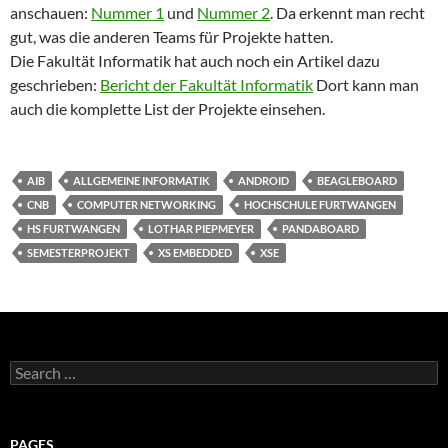
anschauen:
Nummer 1
und
Nummer 2
. Da erkennt man recht
gut, was die anderen Teams für Projekte hatten.
Die Fakultät Informatik hat auch noch ein Artikel dazu
geschrieben:
Bericht der Fakultät Informatik
Dort kann man
auch die komplette List der Projekte einsehen.
AIB
ALLGEMEINE INFORMATIK
ANDROID
BEAGLEBOARD
CNB
COMPUTER NETWORKING
HOCHSCHULE FURTWANGEN
HS FURTWANGEN
LOTHAR PIEPMEYER
PANDABOARD
SEMESTERPROJEKT
XS EMBEDDED
XSE
Search
for:
PAGES