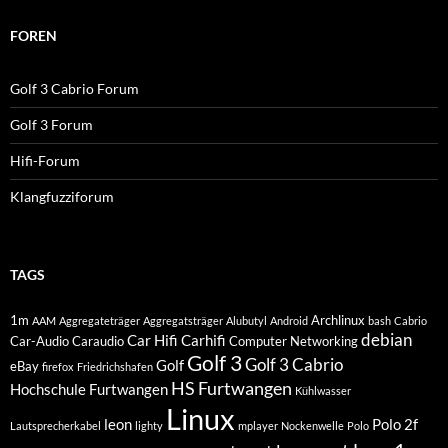
FOREN
Golf 3 Cabrio Forum
Golf 3 Forum
Hifi-Forum
Klangfuzziforum
TAGS
1m
Archlinux
AAM
Aggregateträger
Aggregatsträger
Alubutyl
Android
bash
Cabrio
debian
Car Hifi
Carhifi
Car-Audio
Caraudio
Computer Networking
Golf 3
Golf 3 Cabrio
Golf
eBay
firefox
Friedrichshafen
HS Furtwangen
Hochschule Furtwangen
Kühlwasser
Linux
leon
Polo 2f
Lautsprecherkabel
lighty
mplayer
Nockenwelle
Polo