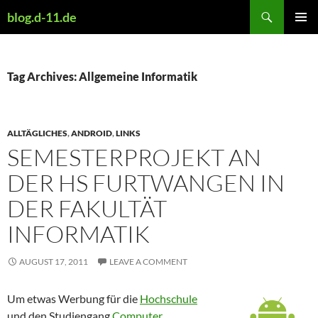
Skip
Search
blog.d-11.de
to
PRIMAR
content
MENU
Tag Archives: Allgemeine Informatik
ALLTÄGLICHES
,
ANDROID
,
LINKS
SEMESTERPROJEKT AN
DER HS FURTWANGEN IN
DER FAKULTÄT
INFORMATIK
AUGUST 17, 2011
LEAVE A COMMENT
Um etwas Werbung für die
Hochschule
und den Studiengang
Computer