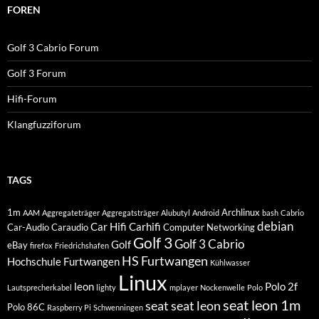
FOREN
Golf 3 Cabrio Forum
Golf 3 Forum
Hifi-Forum
Klangfuzziforum
TAGS
1m
Archlinux
AAM
Aggregateträger
Aggregatsträger
Alubutyl
Android
bash
Cabrio
debian
Car Hifi
Carhifi
Car-Audio
Caraudio
Computer Networking
Golf 3
Golf 3 Cabrio
Golf
eBay
firefox
Friedrichshafen
HS Furtwangen
Hochschule Furtwangen
Kühlwasser
Linux
leon
Polo 2f
Lautsprecherkabel
lighty
mplayer
Nockenwelle
Polo
seat leon 1m
seat
seat leon
Polo 86C
Raspberry Pi
Schwenningen