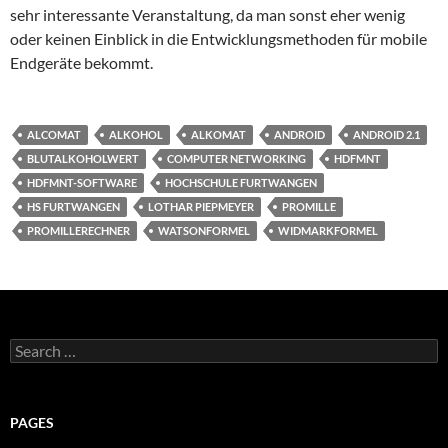
sehr interessante Veranstaltung, da man sonst eher wenig
oder keinen Einblick in die Entwicklungsmethoden für mobile
Endgeräte bekommt.
ALCOMAT
ALKOHOL
ALKOMAT
ANDROID
ANDROID 2.1
BLUTALKOHOLWERT
COMPUTER NETWORKING
HDFMNT
HDFMNT-SOFTWARE
HOCHSCHULE FURTWANGEN
HS FURTWANGEN
LOTHAR PIEPMEYER
PROMILLE
PROMILLERECHNER
WATSONFORMEL
WIDMARKFORMEL
Search
for:
PAGES