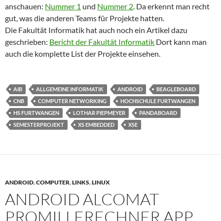
anschauen:
Nummer 1
und
Nummer 2
. Da erkennt man recht
gut, was die anderen Teams für Projekte hatten.
Die Fakultät Informatik hat auch noch ein Artikel dazu
geschrieben:
Bericht der Fakultät Informatik
Dort kann man
auch die komplette List der Projekte einsehen.
AIB
ALLGEMEINE INFORMATIK
ANDROID
BEAGLEBOARD
CNB
COMPUTER NETWORKING
HOCHSCHULE FURTWANGEN
HS FURTWANGEN
LOTHAR PIEPMEYER
PANDABOARD
SEMESTERPROJEKT
XS EMBEDDED
XSE
ANDROID
,
COMPUTER
,
LINKS
,
LINUX
ANDROID ALCOMAT
PROMILLERECHNER APP