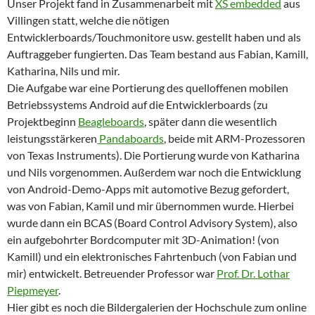
Unser Projekt fand in Zusammenarbeit mit
XS embedded
aus
Villingen statt, welche die nötigen
Entwicklerboards/Touchmonitore usw. gestellt haben und als
Auftraggeber fungierten. Das Team bestand aus Fabian, Kamill,
Katharina, Nils und mir.
Die Aufgabe war eine Portierung des quelloffenen mobilen
Betriebssystems Android auf die Entwicklerboards (zu
Projektbeginn
Beagleboards
, später dann die wesentlich
leistungsstärkeren
Pandaboards
, beide mit ARM-Prozessoren
von Texas Instruments). Die Portierung wurde von Katharina
und Nils vorgenommen. Außerdem war noch die Entwicklung
von Android-Demo-Apps mit automotive Bezug gefordert,
was von Fabian, Kamil und mir übernommen wurde. Hierbei
wurde dann ein BCAS (Board Control Advisory System), also
ein aufgebohrter Bordcomputer mit 3D-Animation! (von
Kamill) und ein elektronisches Fahrtenbuch (von Fabian und
mir) entwickelt. Betreuender Professor war
Prof. Dr. Lothar
Piepmeyer
.
Hier gibt es noch die Bildergalerien der Hochschule zum online