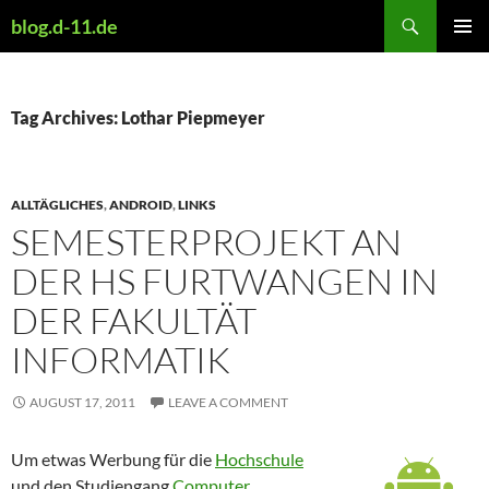
Skip
Search
blog.d-11.de
to
PRIMAR
content
MENU
Tag Archives: Lothar Piepmeyer
ALLTÄGLICHES
,
ANDROID
,
LINKS
SEMESTERPROJEKT AN
DER HS FURTWANGEN IN
DER FAKULTÄT
INFORMATIK
AUGUST 17, 2011
LEAVE A COMMENT
Um etwas Werbung für die
Hochschule
und den Studiengang
Computer