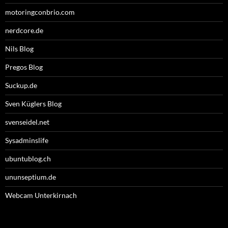
motoringconbrio.com
nerdcore.de
Nils Blog
Pregos Blog
Suckup.de
Sven Küglers Blog
svenseidel.net
Sysadminslife
ubuntublog.ch
ununseptium.de
Webcam Unterkirnach