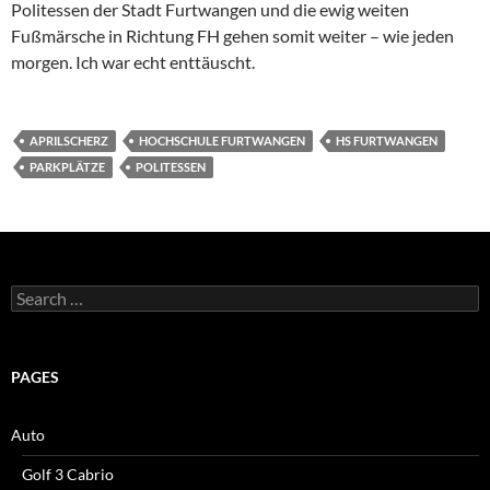
Politessen der Stadt Furtwangen und die ewig weiten
Fußmärsche in Richtung FH gehen somit weiter – wie jeden
morgen. Ich war echt enttäuscht.
APRILSCHERZ
HOCHSCHULE FURTWANGEN
HS FURTWANGEN
PARKPLÄTZE
POLITESSEN
Search
for:
PAGES
Auto
Golf 3 Cabrio