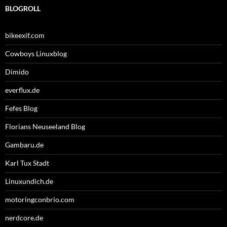
BLOGROLL
bikeexif.com
Cowboys Linuxblog
Dimido
everflux.de
Fefes Blog
Florians Neuseeland Blog
Gambaru.de
Karl Tux Stadt
Linuxundich.de
motoringconbrio.com
nerdcore.de