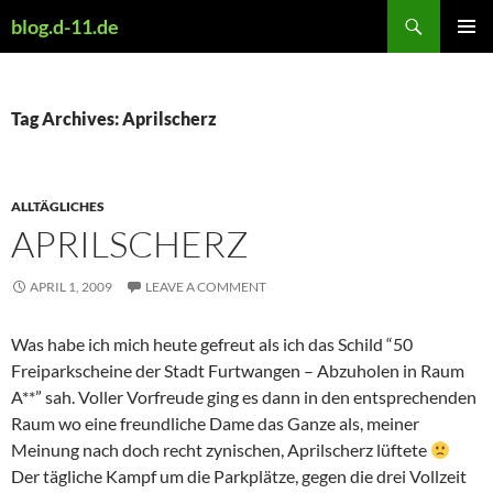
Skip
Search
blog.d-11.de
to
PRIMAR
content
MENU
Tag Archives: Aprilscherz
ALLTÄGLICHES
APRILSCHERZ
APRIL 1, 2009
LEAVE A COMMENT
Was habe ich mich heute gefreut als ich das Schild “50
Freiparkscheine der Stadt Furtwangen – Abzuholen in Raum
A**” sah. Voller Vorfreude ging es dann in den entsprechenden
Raum wo eine freundliche Dame das Ganze als, meiner
Meinung nach doch recht zynischen, Aprilscherz lüftete
Der tägliche Kampf um die Parkplätze, gegen die drei Vollzeit