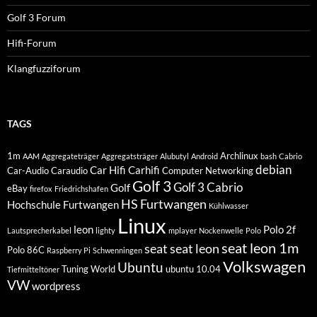
Golf 3 Forum
Hifi-Forum
Klangfuzziforum
TAGS
1m
Archlinux
AAM
Aggregateträger
Aggregatsträger
Alubutyl
Android
bash
Cabrio
debian
Car Hifi
Carhifi
Car-Audio
Caraudio
Computer Networking
Golf 3
Golf 3 Cabrio
Golf
eBay
firefox
Friedrichshafen
HS Furtwangen
Hochschule Furtwangen
Kühlwasser
Linux
leon
Polo 2f
Lautsprecherkabel
lighty
mplayer
Nockenwelle
Polo
seat leon 1m
seat
seat leon
Polo 86C
Raspberry Pi
Schwenningen
Volkswagen
Ubuntu
Tuning World
ubuntu 10.04
Tiefmitteltöner
VW
wordpress