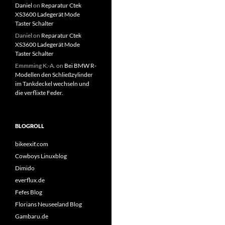
Daniel
on
Reparatur Ctek
XS3600 Ladegerät Mode
Taster Schalter
Daniel
on
Reparatur Ctek
XS3600 Ladegerät Mode
Taster Schalter
Emmming K.-A.
on
Bei BMW R-
Modellen den Schließzylinder
im Tankdeckel wechseln und
die verflixte Feder.
BLOGROLL
bikeexif.com
Cowboys Linuxblog
Dimido
everflux.de
Fefes Blog
Florians Neuseeland Blog
Gambaru.de