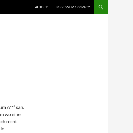
AUTO
IMPRESSUM / PRIVACY
um A**” sah.
um wo eine
ch recht
ie