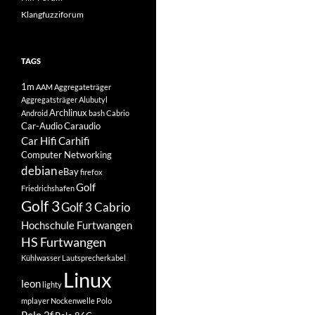
Klangfuzziforum
TAGS
1m
AAM
Aggregateträger
Aggregatsträger
Alubutyl
Archlinux
Android
bash
Cabrio
Car-Audio
Caraudio
Car Hifi
Carhifi
Computer Networking
debian
eBay
firefox
Golf
Friedrichshafen
Golf 3
Golf 3 Cabrio
Hochschule Furtwangen
HS Furtwangen
Kühlwasser
Lautsprecherkabel
Linux
leon
lighty
mplayer
Nockenwelle
Polo