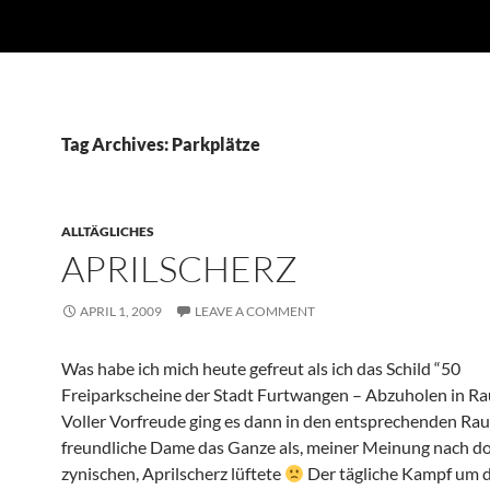
Tag Archives: Parkplätze
ALLTÄGLICHES
APRILSCHERZ
APRIL 1, 2009
LEAVE A COMMENT
Was habe ich mich heute gefreut als ich das Schild “50
Freiparkscheine der Stadt Furtwangen – Abzuholen in Ra
Voller Vorfreude ging es dann in den entsprechenden Ra
freundliche Dame das Ganze als, meiner Meinung nach do
zynischen, Aprilscherz lüftete
Der tägliche Kampf um d