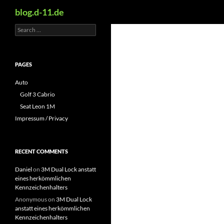
Search
blog.d-11.de
Search
Skip
for:
to
content
PAGES
Auto
Golf 3 Cabrio
Seat Leon 1M
Impressum / Privacy
RECENT COMMENTS
Daniel
on
3M Dual Lock anstatt
eines herkömmlichen
Kennzeichenhalters
Anonymous
on
3M Dual Lock
anstatt eines herkömmlichen
Kennzeichenhalters