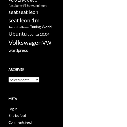
Polo 2f
Polo 86C
Raspberry Pi
Schwenningen
seat
seat leon
seat leon 1m
Tuning World
Tiefmitteltöner
Ubuntu
ubuntu 10.04
Volkswagen
VW
wordpress
ARCHIVES
Archives
META
Log in
Entries feed
Comments feed