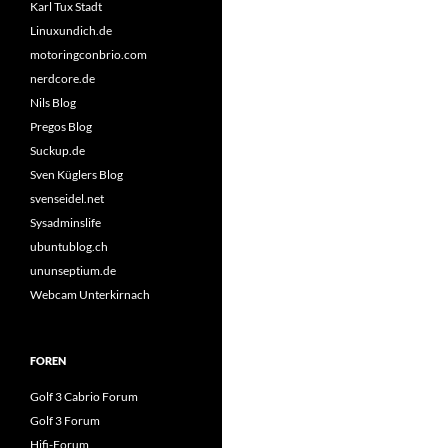
Karl Tux Stadt
Linuxundich.de
motoringconbrio.com
nerdcore.de
Nils Blog
Pregos Blog
Suckup.de
Sven Küglers Blog
svenseidel.net
Sysadminslife
ubuntublog.ch
ununseptium.de
Webcam Unterkirnach
FOREN
Golf 3 Cabrio Forum
Golf 3 Forum
Hifi-Forum