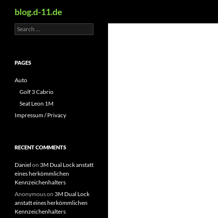
Search
blog.d-11.de
Search
Skip
for:
to
content
PAGES
Auto
Golf 3 Cabrio
Seat Leon 1M
Impressum / Privacy
RECENT COMMENTS
Daniel
on
3M Dual Lock anstatt
eines herkömmlichen
Kennzeichenhalters
Anonymous
on
3M Dual Lock
anstatt eines herkömmlichen
Kennzeichenhalters