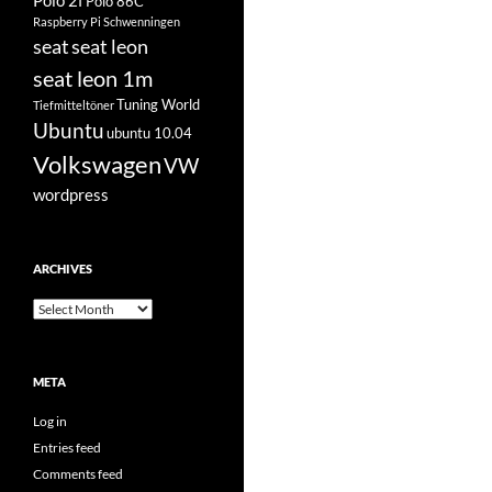
Polo 2f
Polo 86C
Raspberry Pi
Schwenningen
seat
seat leon
seat leon 1m
Tuning World
Tiefmitteltöner
Ubuntu
ubuntu 10.04
Volkswagen
VW
wordpress
ARCHIVES
Archives
META
Log in
Entries feed
Comments feed