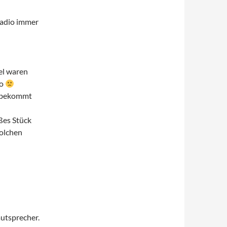
Radio immer
el waren
so
ie bekommt
ßes Stück
olchen
utsprecher.