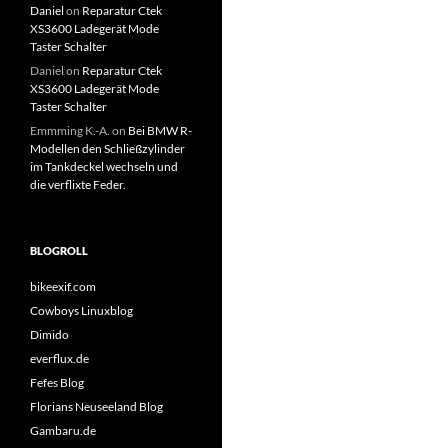
Daniel
on
Reparatur Ctek
XS3600 Ladegerät Mode
Taster Schalter
Daniel
on
Reparatur Ctek
XS3600 Ladegerät Mode
Taster Schalter
Emmming K.-A.
on
Bei BMW R-
Modellen den Schließzylinder
im Tankdeckel wechseln und
die verflixte Feder.
BLOGROLL
bikeexif.com
Cowboys Linuxblog
Dimido
everflux.de
Fefes Blog
Florians Neuseeland Blog
Gambaru.de