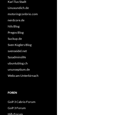
Karl Tux Stadt
Linuxundich.de
motoringconbrio.com
nerdcore.de
Nils Blog
Pregos Blog
Suckup.de
Sven Küglers Blog
svenseidel.net
Sysadminslife
ubuntublog.ch
ununseptium.de
Webcam Unterkirnach
FOREN
Golf 3 Cabrio Forum
Golf 3 Forum
Hifi-Forum