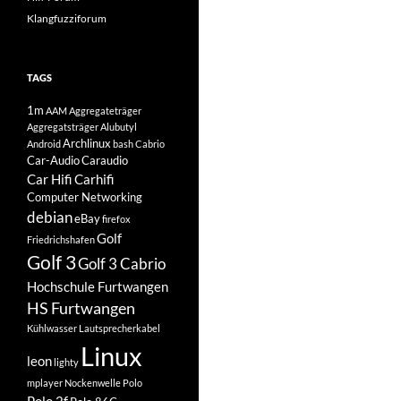
Klangfuzziforum
TAGS
1m
AAM
Aggregateträger
Aggregatsträger
Alubutyl
Archlinux
Android
bash
Cabrio
Car-Audio
Caraudio
Car Hifi
Carhifi
Computer Networking
debian
eBay
firefox
Golf
Friedrichshafen
Golf 3
Golf 3 Cabrio
Hochschule Furtwangen
HS Furtwangen
Kühlwasser
Lautsprecherkabel
Linux
leon
lighty
mplayer
Nockenwelle
Polo