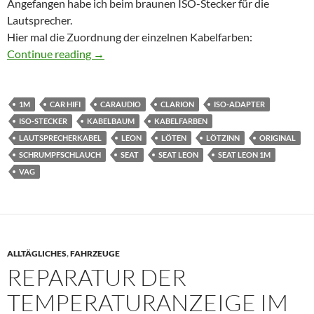
Angefangen habe ich beim braunen ISO-Stecker für die
Lautsprecher.
Hier mal die Zuordnung der einzelnen Kabelfarben:
Seat Leon 1M ISO-Stecker Restauration
Continue reading
→
1M
CAR HIFI
CARAUDIO
CLARION
ISO-ADAPTER
ISO-STECKER
KABELBAUM
KABELFARBEN
LAUTSPRECHERKABEL
LEON
LÖTEN
LÖTZINN
ORIGINAL
SCHRUMPFSCHLAUCH
SEAT
SEAT LEON
SEAT LEON 1M
VAG
ALLTÄGLICHES
,
FAHRZEUGE
REPARATUR DER
TEMPERATURANZEIGE IM