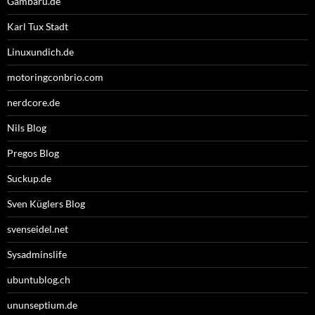
Gambaru.de
Karl Tux Stadt
Linuxundich.de
motoringconbrio.com
nerdcore.de
Nils Blog
Pregos Blog
Suckup.de
Sven Küglers Blog
svenseidel.net
Sysadminslife
ubuntublog.ch
ununseptium.de