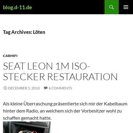
Skip
Search
blog.d-11.de
to
PRIMAR
content
MENU
Tag Archives: Löten
CARHIFI
SEAT LEON 1M ISO-
STECKER RESTAURATION
DECEMBER 5, 2010
6 COMMENTS
Als kleine Überraschung präsentierte sich mir der Kabelbaum
hinter dem Radio, an welchem sich der Vorbesitzer wohl zu
schaffen gemacht hatte.