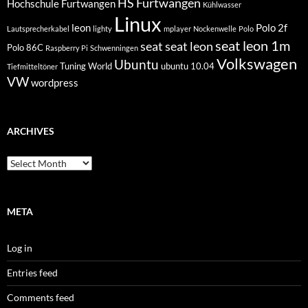
HS Furtwangen
Hochschule Furtwangen
Kühlwasser
Linux
leon
Polo 2f
Lautsprecherkabel
lighty
mplayer
Nockenwelle
Polo
seat leon 1m
seat
seat leon
Polo 86C
Raspberry Pi
Schwenningen
Volkswagen
Ubuntu
Tuning World
ubuntu 10.04
Tiefmitteltöner
VW
wordpress
ARCHIVES
Archives
META
Log in
Entries feed
Comments feed