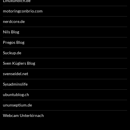
Linuxundich.de
motoringconbrio.com
nerdcore.de
Nils Blog
Pregos Blog
Suckup.de
Sven Küglers Blog
svenseidel.net
Sysadminslife
ubuntublog.ch
ununseptium.de
Webcam Unterkirnach