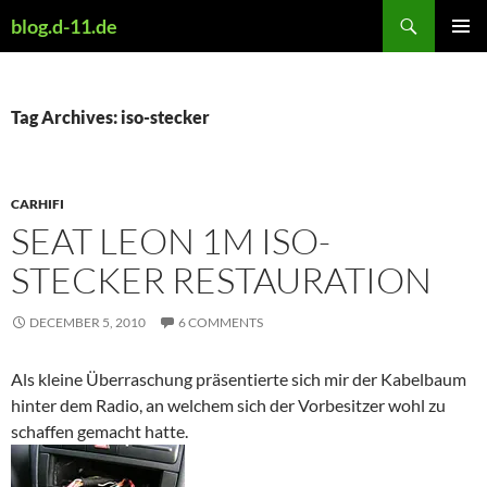
Skip
Search
blog.d-11.de
to
PRIMAR
content
MENU
Tag Archives: iso-stecker
CARHIFI
SEAT LEON 1M ISO-
STECKER RESTAURATION
DECEMBER 5, 2010
6 COMMENTS
Als kleine Überraschung präsentierte sich mir der Kabelbaum
hinter dem Radio, an welchem sich der Vorbesitzer wohl zu
schaffen gemacht hatte.