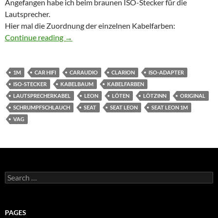
Angefangen habe ich beim braunen ISO-Stecker für die
Lautsprecher.
Hier mal die Zuordnung der einzelnen Kabelfarben:
Seat Leon 1M ISO-Stecker Restauration
Continue reading
→
1M
CAR HIFI
CARAUDIO
CLARION
ISO-ADAPTER
ISO-STECKER
KABELBAUM
KABELFARBEN
LAUTSPRECHERKABEL
LEON
LÖTEN
LÖTZINN
ORIGINAL
SCHRUMPFSCHLAUCH
SEAT
SEAT LEON
SEAT LEON 1M
VAG
Search
for:
PAGES