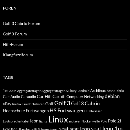
FOREN
Golf 3 Cabrio Forum
Golf 3 Forum
Hifi-Forum
Klangfuzziforum
TAGS
1m
Archlinux
AAM
Aggregateträger
Aggregatsträger
Alubutyl
Android
bash
Cabrio
debian
Car Hifi
Carhifi
Car-Audio
Caraudio
Computer Networking
Golf 3
Golf 3 Cabrio
Golf
eBay
firefox
Friedrichshafen
HS Furtwangen
Hochschule Furtwangen
Kühlwasser
Linux
leon
Polo 2f
Lautsprecherkabel
lighty
mplayer
Nockenwelle
Polo
seat leon 1m
seat
seat leon
Polo 86C
Raspberry Pi
Schwenningen