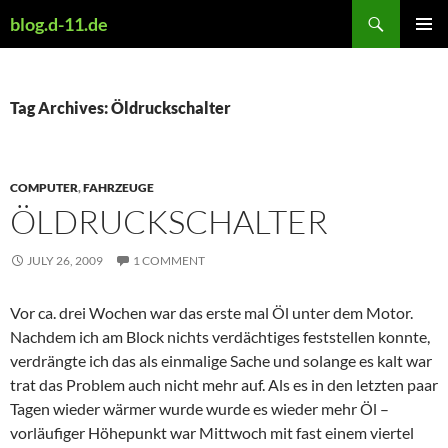
Skip
Search
blog.d-11.de
to
PRIMAR
content
MENU
Tag Archives: Öldruckschalter
COMPUTER
,
FAHRZEUGE
ÖLDRUCKSCHALTER
JULY 26, 2009
1 COMMENT
Vor ca. drei Wochen war das erste mal Öl unter dem Motor.
Nachdem ich am Block nichts verdächtiges feststellen konnte,
verdrängte ich das als einmalige Sache und solange es kalt war
trat das Problem auch nicht mehr auf. Als es in den letzten paar
Tagen wieder wärmer wurde wurde es wieder mehr Öl –
vorläufiger Höhepunkt war Mittwoch mit fast einem viertel