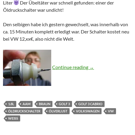
Liter
Der Übeltäter war schnell gefunden: einer der
Öldruckschalter war undicht!
Den selbigen habe ich gestern gewechselt, was innerhalb von
ca. 15 Minuten komplett erledigt war. Der Schalter kostet neu
bei VW 12,xx€, also nicht die Welt.
Öldruckschalter
Continue reading
→
1.8L
AAM
BRAUN
GOLF 3
GOLF 3 CABRIO
ÖLDRUCKSCHALTER
ÖLVERLUST
VOLKSWAGEN
VW
WEISS