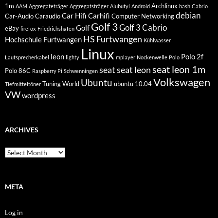
1m
Archlinux
AAM
Aggregateträger
Aggregatsträger
Alubutyl
Android
bash
Cabrio
debian
Car Hifi
Carhifi
Car-Audio
Caraudio
Computer Networking
Golf 3
Golf 3 Cabrio
Golf
eBay
firefox
Friedrichshafen
HS Furtwangen
Hochschule Furtwangen
Kühlwasser
Linux
leon
Polo 2f
Lautsprecherkabel
lighty
mplayer
Nockenwelle
Polo
seat leon 1m
seat
seat leon
Polo 86C
Raspberry Pi
Schwenningen
Volkswagen
Ubuntu
Tuning World
ubuntu 10.04
Tiefmitteltöner
VW
wordpress
ARCHIVES
Archives
META
Log in