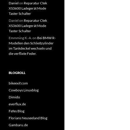
Daniel
on
Reparatur Ctek
XS3600 Ladegerät Mode
Taster Schalter
Daniel
on
Reparatur Ctek
XS3600 Ladegerät Mode
Taster Schalter
Emmming K.-A.
on
Bei BMW R-
Modellen den Schließzylinder
im Tankdeckel wechseln und
die verflixte Feder.
BLOGROLL
bikeexif.com
Cowboys Linuxblog
Dimido
everflux.de
Fefes Blog
Florians Neuseeland Blog
Gambaru.de