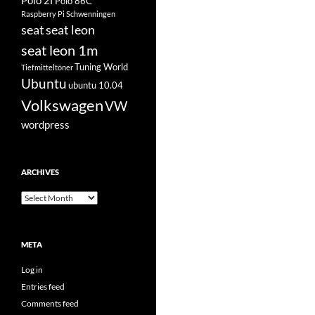
Polo 2f
Polo 86C
Raspberry Pi
Schwenningen
seat
seat leon
seat leon 1m
Tuning World
Tiefmitteltöner
Ubuntu
ubuntu 10.04
Volkswagen
VW
wordpress
ARCHIVES
Archives
META
Log in
Entries feed
Comments feed