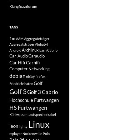
Klangfuzziforum
TAGS
1m
AAM
Aggregateträger
Aggregatsträger
Alubutyl
Archlinux
Android
bash
Cabrio
Car-Audio
Caraudio
Car Hifi
Carhifi
Computer Networking
debian
eBay
firefox
Golf
Friedrichshafen
Golf 3
Golf 3 Cabrio
Hochschule Furtwangen
HS Furtwangen
Kühlwasser
Lautsprecherkabel
Linux
leon
lighty
mplayer
Nockenwelle
Polo