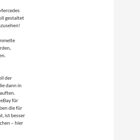
 Mercedes
ll gestaltet
nzusehen!
ammelte
rden,
en.
il der
ie dann in
auften.
i eBay für
ben die für
, ist besser
chen – hier