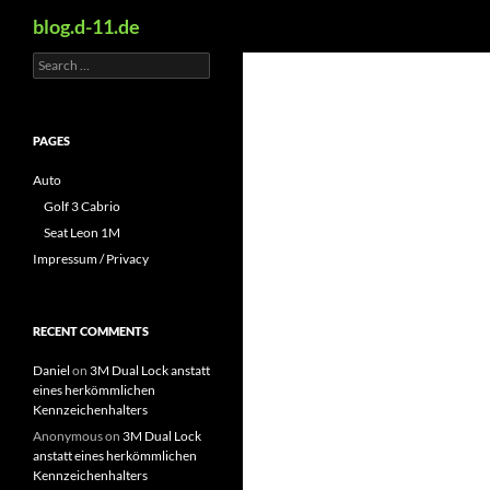
Search
blog.d-11.de
Search
Skip
for:
to
content
PAGES
Auto
Golf 3 Cabrio
Seat Leon 1M
Impressum / Privacy
RECENT COMMENTS
Daniel
on
3M Dual Lock anstatt
eines herkömmlichen
Kennzeichenhalters
Anonymous
on
3M Dual Lock
anstatt eines herkömmlichen
Kennzeichenhalters