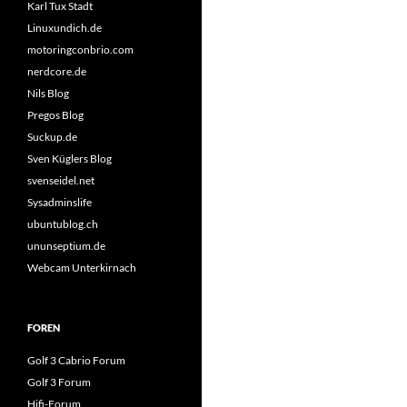
Karl Tux Stadt
Linuxundich.de
motoringconbrio.com
nerdcore.de
Nils Blog
Pregos Blog
Suckup.de
Sven Küglers Blog
svenseidel.net
Sysadminslife
ubuntublog.ch
ununseptium.de
Webcam Unterkirnach
FOREN
Golf 3 Cabrio Forum
Golf 3 Forum
Hifi-Forum