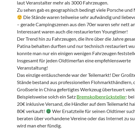
laut Veranstalter mehr als 3000 Fahrzeugen.
Zu sehen gab es geographisch bedingt viele Porsche und
Die Stände waren teilweise sehr aufwändig und liebevo
– gerade Campingszenen aus den 70er waren sehr nett a
Interessant waren auch die restaurierten Youngtimer!
Der Trend hin zu Fahrzeugen, die ihre über die Jahre ges
Patina behalten durften und nur technisch restauriert wu
konnte man nur ein einigen wenigen Fahrzeugen feststell
Insgesamt für jeden Oldtimerfan eine empfehlenswerte
Veranstaltung!
Das einzige entäuschende war der Teilemarkt! Der Großte
Stände bestand aus professionellen Flohmarkthändlern, d
Großserie in China gefertigtes Werkzeug überteuert verk
Beispielsweise solch ein Satz
Bremskolbenrücksteller
: be
20€ inklusive Versand, die Händler auf dem Teilemarkt ha
80€ verkauft!
Wer Ersatzteile für seinen Oldtimer sucht
beraten über vorhandene Vereine oder das Internet zu su
wird man eher fündig.