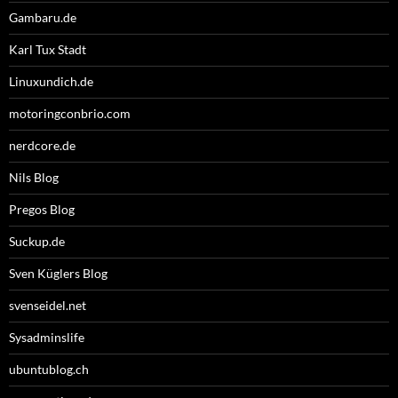
Gambaru.de
Karl Tux Stadt
Linuxundich.de
motoringconbrio.com
nerdcore.de
Nils Blog
Pregos Blog
Suckup.de
Sven Küglers Blog
svenseidel.net
Sysadminslife
ubuntublog.ch