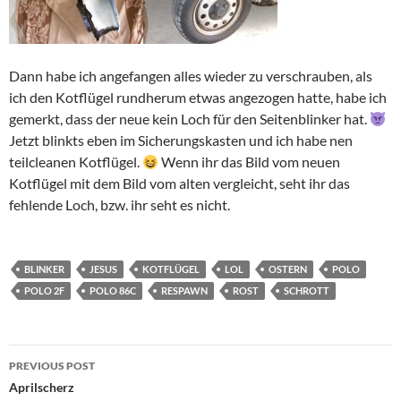
Dann habe ich angefangen alles wieder zu verschrauben, als
ich den Kotflügel rundherum etwas angezogen hatte, habe ich
gemerkt, dass der neue kein Loch für den Seitenblinker hat.
Jetzt blinkts eben im Sicherungskasten und ich habe nen
teilcleanen Kotflügel.
Wenn ihr das Bild vom neuen
Kotflügel mit dem Bild vom alten vergleicht, seht ihr das
fehlende Loch, bzw. ihr seht es nicht.
BLINKER
JESUS
KOTFLÜGEL
LOL
OSTERN
POLO
POLO 2F
POLO 86C
RESPAWN
ROST
SCHROTT
Post
PREVIOUS POST
navigation
Aprilscherz