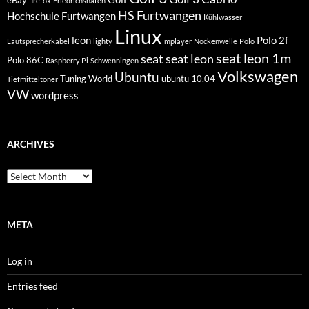
eBay
firefox
Friedrichshafen
HS Furtwangen
Hochschule Furtwangen
Kühlwasser
Linux
leon
Polo 2f
Lautsprecherkabel
lighty
mplayer
Nockenwelle
Polo
seat leon 1m
seat
seat leon
Polo 86C
Raspberry Pi
Schwenningen
Volkswagen
Ubuntu
Tuning World
ubuntu 10.04
Tiefmitteltöner
VW
wordpress
ARCHIVES
Archives
META
Log in
Entries feed