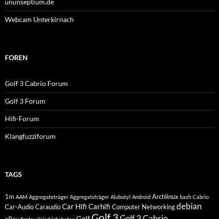
ununseptium.de
Webcam Unterkirnach
FOREN
Golf 3 Cabrio Forum
Golf 3 Forum
Hifi-Forum
Klangfuzziforum
TAGS
1m
Archlinux
AAM
Aggregateträger
Aggregatsträger
Alubutyl
Android
bash
Cabrio
debian
Car Hifi
Carhifi
Car-Audio
Caraudio
Computer Networking
Golf 3
Golf 3 Cabrio
Golf