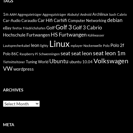
TAGS
1m
Archlinux
AAM
Aggregateträger
Aggregatsträger
Alubutyl
Android
bash
Cabrio
debian
Car Hifi
Carhifi
Car-Audio
Caraudio
Computer Networking
Golf 3
Golf 3 Cabrio
Golf
eBay
firefox
Friedrichshafen
HS Furtwangen
Hochschule Furtwangen
Kühlwasser
Linux
leon
Polo 2f
Lautsprecherkabel
lighty
mplayer
Nockenwelle
Polo
seat leon 1m
seat
seat leon
Polo 86C
Raspberry Pi
Schwenningen
Volkswagen
Ubuntu
Tuning World
ubuntu 10.04
Tiefmitteltöner
VW
wordpress
ARCHIVES
Archives
META