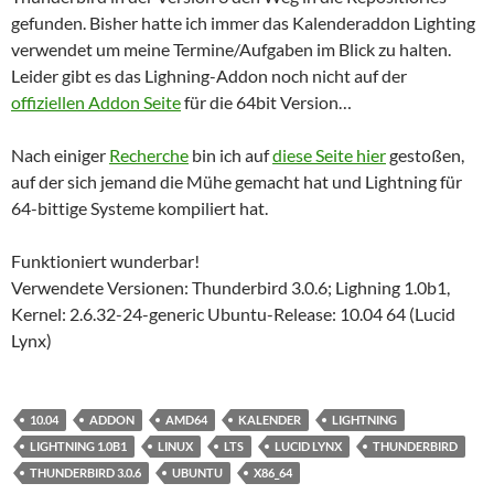
gefunden. Bisher hatte ich immer das Kalenderaddon Lighting
verwendet um meine Termine/Aufgaben im Blick zu halten.
Leider gibt es das Lighning-Addon noch nicht auf der
offiziellen Addon Seite
für die 64bit Version…
Nach einiger
Recherche
bin ich auf
diese Seite hier
gestoßen,
auf der sich jemand die Mühe gemacht hat und Lightning für
64-bittige Systeme kompiliert hat.
Funktioniert wunderbar!
Verwendete Versionen: Thunderbird 3.0.6; Lighning 1.0b1,
Kernel: 2.6.32-24-generic Ubuntu-Release: 10.04 64 (Lucid
Lynx)
10.04
ADDON
AMD64
KALENDER
LIGHTNING
LIGHTNING 1.0B1
LINUX
LTS
LUCID LYNX
THUNDERBIRD
THUNDERBIRD 3.0.6
UBUNTU
X86_64