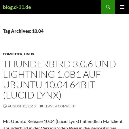
Skip
Search
blog.d-11.de
to
PRIMAR
content
MENU
Tag Archives: 10.04
COMPUTER
,
LINUX
THUNDERBIRD 3.0.6 UND
LIGHTNING 1.0B1 AUF
UBUNTU 10.04 64BIT
(LUCID LYNX)
AUGUST 15, 2010
LEAVE A COMMENT
Mit Ubuntu Release 10.04 (Lucid Lynx) hat endlich Mailclient
Thunderbird in der Version 3 den Weg in die Repositiories