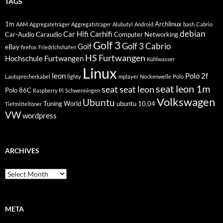
TAGS
1m
Archlinux
AAM
Aggregateträger
Aggregatsträger
Alubutyl
Android
bash
Cabrio
debian
Car Hifi
Carhifi
Car-Audio
Caraudio
Computer Networking
Golf 3
Golf 3 Cabrio
Golf
eBay
firefox
Friedrichshafen
HS Furtwangen
Hochschule Furtwangen
Kühlwasser
Linux
leon
Polo 2f
Lautsprecherkabel
lighty
mplayer
Nockenwelle
Polo
seat leon 1m
seat
seat leon
Polo 86C
Raspberry Pi
Schwenningen
Volkswagen
Ubuntu
Tuning World
ubuntu 10.04
Tiefmitteltöner
VW
wordpress
ARCHIVES
Archives
META