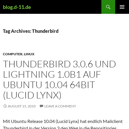
Skip
Search
blog.d-11.de
to
PRIMAR
content
MENU
Tag Archives: Thunderbird
COMPUTER
,
LINUX
THUNDERBIRD 3.0.6 UND
LIGHTNING 1.0B1 AUF
UBUNTU 10.04 64BIT
(LUCID LYNX)
AUGUST 15, 2010
LEAVE A COMMENT
Mit Ubuntu Release 10.04 (Lucid Lynx) hat endlich Mailclient
Thunderbird in der Version 3 den Weg in die Repositiories