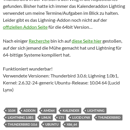
gefunden. Bisher hatte ich immer das Kalenderaddon Lighting
verwendet um meine Termine/Aufgaben im Blick zu halten.
Leider gibt es das Lighning-Addon noch nicht auf der
offiziellen Addon Seite
für die 64bit Version…
Nach einiger
Recherche
bin ich auf
diese Seite hier
gestoßen,
auf der sich jemand die Mühe gemacht hat und Lightning für
64-bittige Systeme kompiliert hat.
Funktioniert wunderbar!
Verwendete Versionen: Thunderbird 3.0.6; Lighning 1.0b1,
Kernel: 2.6.32-24-generic Ubuntu-Release: 10.04 64 (Lucid
Lynx)
10.04
ADDON
AMD64
KALENDER
LIGHTNING
LIGHTNING 1.0B1
LINUX
LTS
LUCID LYNX
THUNDERBIRD
THUNDERBIRD 3.0.6
UBUNTU
X86_64