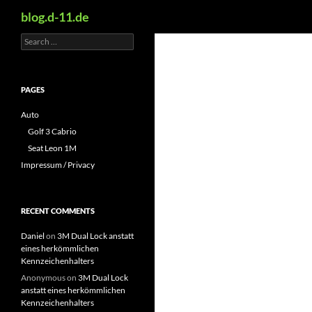
Search
blog.d-11.de
Search
Skip
for:
to
content
PAGES
Auto
Golf 3 Cabrio
Seat Leon 1M
Impressum / Privacy
RECENT COMMENTS
Daniel
on
3M Dual Lock anstatt
eines herkömmlichen
Kennzeichenhalters
Anonymous
on
3M Dual Lock
anstatt eines herkömmlichen
Kennzeichenhalters