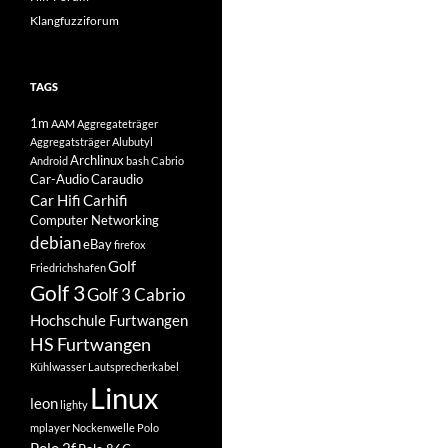
Klangfuzziforum
TAGS
1m
AAM
Aggregateträger
Aggregatsträger
Alubutyl
Archlinux
Android
bash
Cabrio
Car-Audio
Caraudio
Car Hifi
Carhifi
Computer Networking
debian
eBay
firefox
Golf
Friedrichshafen
Golf 3
Golf 3 Cabrio
Hochschule Furtwangen
HS Furtwangen
Kühlwasser
Lautsprecherkabel
Linux
leon
lighty
mplayer
Nockenwelle
Polo