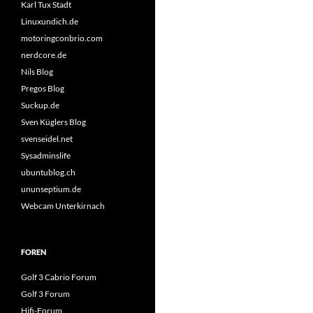
Karl Tux Stadt
Linuxundich.de
motoringconbrio.com
nerdcore.de
Nils Blog
Pregos Blog
Suckup.de
Sven Küglers Blog
svenseidel.net
Sysadminslife
ubuntublog.ch
ununseptium.de
Webcam Unterkirnach
FOREN
Golf 3 Cabrio Forum
Golf 3 Forum
Hifi-Forum