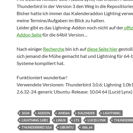
Thunderbird in der Version 3 den Weg in die Repositiorie
Bisher hatte ich immer das Kalenderaddon Lighting ver
meine Termine/Aufgaben im Blick zu halten.
Leider gibt es das Lighning-Addon noch nicht auf der
offiz
Addon Seite
für die 64bit Version…
Nach einiger
Recherche
bin ich auf
diese Seite hier
gestoße
sich jemand die Mühe gemacht hat und Lightning für 64-b
Systeme kompiliert hat.
Funktioniert wunderbar!
Verwendete Versionen: Thunderbird 3.0.6; Lighning 1.0b1
2.6.32-24-generic Ubuntu-Release: 10.04 64 (Lucid Lynx)
10.04
ADDON
AMD64
KALENDER
LIGHTNING
LIGHTNING 1.0B1
LINUX
LTS
LUCID LYNX
THUNDERBI
THUNDERBIRD 3.0.6
UBUNTU
X86_64