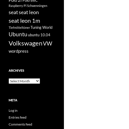
Polo 2f
Polo 86C
Raspberry Pi
Schwenningen
seat
seat leon
seat leon 1m
Tuning World
Tiefmitteltöner
Ubuntu
ubuntu 10.04
Volkswagen
VW
wordpress
ARCHIVES
Archives
META
Log in
Entries feed
Comments feed