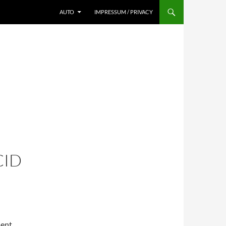
AUTO
IMPRESSUM / PRIVACY
D
CID
ient