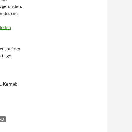
s gefunden.
wendet um
iellen
n, auf der
ittige
, Kernel:
RD