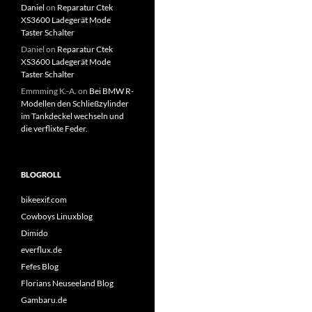
Daniel
on
Reparatur Ctek
XS3600 Ladegerät Mode
Taster Schalter
Daniel
on
Reparatur Ctek
XS3600 Ladegerät Mode
Taster Schalter
Emmming K.-A.
on
Bei BMW R-
Modellen den Schließzylinder
im Tankdeckel wechseln und
die verflixte Feder.
BLOGROLL
bikeexif.com
Cowboys Linuxblog
Dimido
everflux.de
Fefes Blog
Florians Neuseeland Blog
Gambaru.de