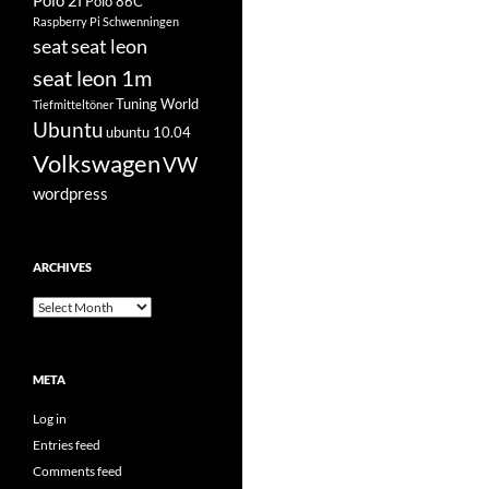
Polo 2f
Polo 86C
Raspberry Pi
Schwenningen
seat
seat leon
seat leon 1m
Tuning World
Tiefmitteltöner
Ubuntu
ubuntu 10.04
Volkswagen
VW
wordpress
ARCHIVES
Archives
META
Log in
Entries feed
Comments feed