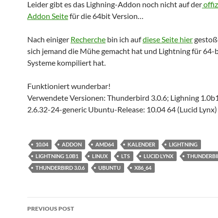
Leider gibt es das Lighning-Addon noch nicht auf der
offiz
Addon Seite
für die 64bit Version…
Nach einiger
Recherche
bin ich auf
diese Seite hier
gestoße
sich jemand die Mühe gemacht hat und Lightning für 64-b
Systeme kompiliert hat.
Funktioniert wunderbar!
Verwendete Versionen: Thunderbird 3.0.6; Lighning 1.0b1
2.6.32-24-generic Ubuntu-Release: 10.04 64 (Lucid Lynx)
10.04
ADDON
AMD64
KALENDER
LIGHTNING
LIGHTNING 1.0B1
LINUX
LTS
LUCID LYNX
THUNDERBI
THUNDERBIRD 3.0.6
UBUNTU
X86_64
Post
PREVIOUS POST