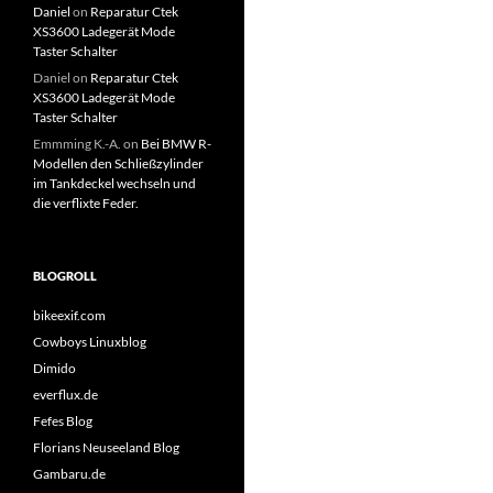
Daniel
on
Reparatur Ctek
XS3600 Ladegerät Mode
Taster Schalter
Daniel
on
Reparatur Ctek
XS3600 Ladegerät Mode
Taster Schalter
Emmming K.-A.
on
Bei BMW R-
Modellen den Schließzylinder
im Tankdeckel wechseln und
die verflixte Feder.
BLOGROLL
bikeexif.com
Cowboys Linuxblog
Dimido
everflux.de
Fefes Blog
Florians Neuseeland Blog
Gambaru.de