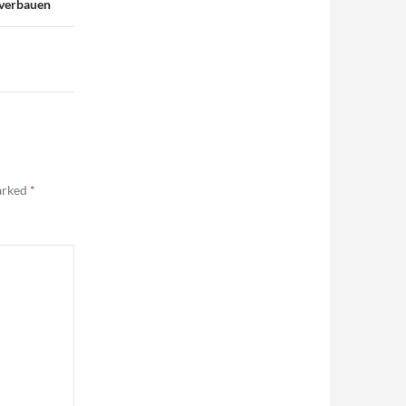
 verbauen
marked
*