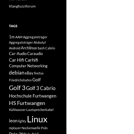
Klangfuzziforum
TAGS
1m
AAM
Aggregateträger
Aggregatsträger
Alubutyl
Archlinux
Android
bash
Cabrio
Car-Audio
Caraudio
Car Hifi
Carhifi
Computer Networking
debian
eBay
firefox
Golf
Friedrichshafen
Golf 3
Golf 3 Cabrio
Hochschule Furtwangen
HS Furtwangen
Kühlwasser
Lautsprecherkabel
Linux
leon
lighty
mplayer
Nockenwelle
Polo