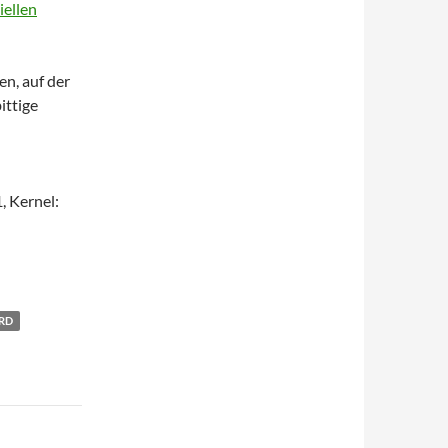
iellen
n, auf der
ittige
, Kernel:
RD