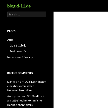
Search
blog.d-11.de
Search
Skip
for:
to
content
PAGES
Auto
Golf 3 Cabrio
Seat Leon 1M
Impressum / Privacy
RECENT COMMENTS
Daniel
on
3M Dual Lock anstatt
eines herkömmlichen
Kennzeichenhalters
Anonymous
on
3M Dual Lock
anstatt eines herkömmlichen
Kennzeichenhalters