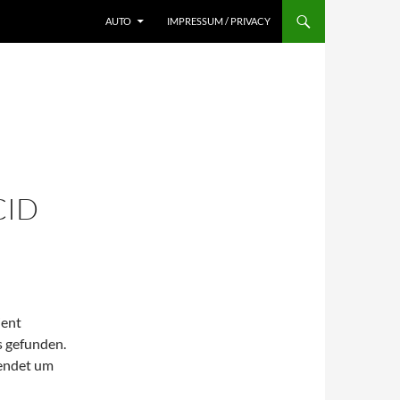
AUTO
IMPRESSUM / PRIVACY
D
CID
ient
s gefunden.
wendet um