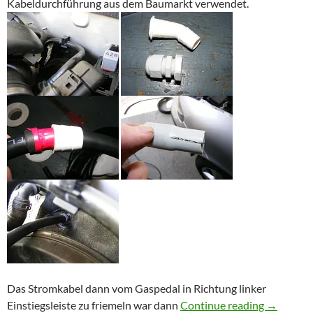
Kabeldurchführung aus dem Baumarkt verwendet.
Das Stromkabel dann vom Gaspedal in Richtung linker
50qmm St
Einstiegsleiste zu friemeln war dann
Continue reading
→