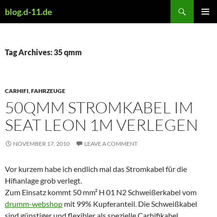
Skip
Search
blog.d-11.de
to
PRIMAR
content
MENU
Tag Archives: 35 qmm
CARHIFI
,
FAHRZEUGE
50QMM STROMKABEL IM
SEAT LEON 1M VERLEGEN
NOVEMBER 17, 2010
LEAVE A COMMENT
Vor kurzem habe ich endlich mal das Stromkabel für die
Hifianlage grob verlegt.
Zum Einsatz kommt 50 mm² H 01 N2 Schweißerkabel vom
drumm-webshop
mit 99% Kupferanteil. Die Schweißkabel
sind günstiger und flexibler als spezielle Carhifikabel.