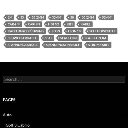
1M
35
35 QMM
35MM²
50
50 QMM
50MM²
CAR-HIF
CARHIFI
H 01 N2
HIFI
KABEL
KABELDURCHFÜHRUNG
LEON
LEON 1M
SCHEUERSCHUTZ
SCHWEISSERKABEL
SEAT
SEAT LEON
SEAT LEON 1M
SPANNUNGSABFALL
SPANNUNGSEINBRUCH
STROMKABEL
Search
for:
PAGES
Auto
Golf 3 Cabrio