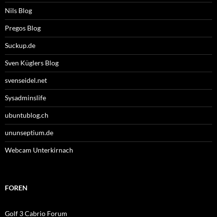
Nils Blog
Pregos Blog
Suckup.de
Sven Küglers Blog
svenseidel.net
Sysadminslife
ubuntublog.ch
ununseptium.de
Webcam Unterkirnach
FOREN
Golf 3 Cabrio Forum