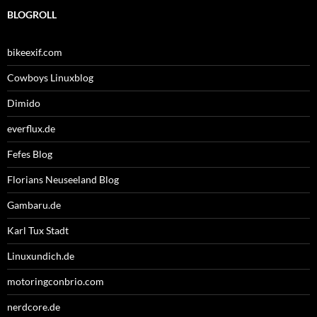
BLOGROLL
bikeexif.com
Cowboys Linuxblog
Dimido
everflux.de
Fefes Blog
Florians Neuseeland Blog
Gambaru.de
Karl Tux Stadt
Linuxundich.de
motoringconbrio.com
nerdcore.de