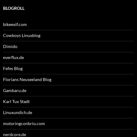
BLOGROLL
bikeexif.com
Cowboys Linuxblog
Dimido
everflux.de
Fefes Blog
Florians Neuseeland Blog
Gambaru.de
Karl Tux Stadt
Linuxundich.de
motoringconbrio.com
nerdcore.de