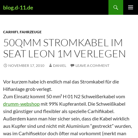
Skip
Search
blog.d-11.de
to
PRIMAR
content
MENU
CARHIFI
,
FAHRZEUGE
50QMM STROMKABEL IM
SEAT LEON 1M VERLEGEN
NOVEMBER 17, 2010
DANIEL
LEAVE A COMMENT
Vor kurzem habe ich endlich mal das Stromkabel für die
Hifianlage grob verlegt.
Zum Einsatz kommt 50 mm² H 01 N2 Schweißerkabel vom
drumm-webshop
mit 99% Kupferanteil. Die Schweißkabel
sind günstiger und flexibler als spezielle Carhifikabel.
Außerdem kann man hier sicher sein, dass die Kabel wirklich
aus Kupfer sind und nicht mit Aluminium “gestreckt” wurden,
was im Carhifisektor doch öfter mal vorkommt (merkt man