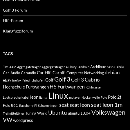
Golf 3 Forum
Hifi-Forum
Klangfuzziforum
TAGS
1m
Archlinux
AAM
Aggregateträger
Aggregatsträger
Alubutyl
Android
bash
Cabrio
debian
Car Hifi
Carhifi
Car-Audio
Caraudio
Computer Networking
Golf 3
Golf 3 Cabrio
Golf
eBay
firefox
Friedrichshafen
HS Furtwangen
Hochschule Furtwangen
Kühlwasser
Linux
leon
Polo 2f
Lautsprecherkabel
lighty
mplayer
Nockenwelle
Polo
seat leon 1m
seat
seat leon
Polo 86C
Raspberry Pi
Schwenningen
Volkswagen
Ubuntu
Tuning World
ubuntu 10.04
Tiefmitteltöner
VW
wordpress