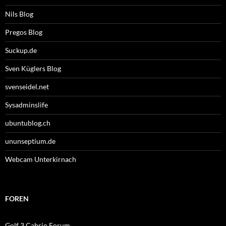
Nils Blog
Pregos Blog
Suckup.de
Sven Küglers Blog
svenseidel.net
Sysadminslife
ubuntublog.ch
ununseptium.de
Webcam Unterkirnach
FOREN
Golf 3 Cabrio Forum