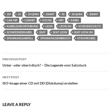
1M
35
35 QMM
35MM²
50
50 QMM
50MM²
CAR-HIF
CARHIFI
H 01 N2
HIFI
KABEL
KABELDURCHFÜHRUNG
LEON
LEON 1M
SCHEUERSCHUTZ
SCHWEISSERKABEL
SEAT
SEAT LEON
SEAT LEON 1M
SPANNUNGSABFALL
SPANNUNGSEINBRUCH
STROMKABEL
Post
PREVIOUS POST
navigation
Unter- oder oberirdisch? – Die Legende vom Salzstock
NEXT POST
ISO-Image einer CD mit DD (Diskdump) erstellen
LEAVE A REPLY