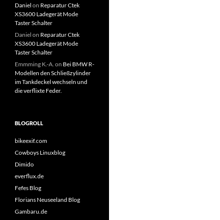
Daniel
on
Reparatur Ctek
XS3600 Ladegerät Mode
Taster Schalter
Daniel
on
Reparatur Ctek
XS3600 Ladegerät Mode
Taster Schalter
Emmming K.-A.
on
Bei BMW R-
Modellen den Schließzylinder
im Tankdeckel wechseln und
die verflixte Feder.
BLOGROLL
bikeexif.com
Cowboys Linuxblog
Dimido
everflux.de
Fefes Blog
Florians Neuseeland Blog
Gambaru.de