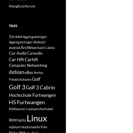
Klangfuzziforum
TAGS
1m
AAM
Aggregateträger
Aggregatsträger
Alubutyl
Archlinux
Android
bash
Cabrio
Car-Audio
Caraudio
Car Hifi
Carhifi
Computer Networking
debian
eBay
firefox
Golf
Friedrichshafen
Golf 3
Golf 3 Cabrio
Hochschule Furtwangen
HS Furtwangen
Kühlwasser
Lautsprecherkabel
Linux
leon
lighty
mplayer
Nockenwelle
Polo