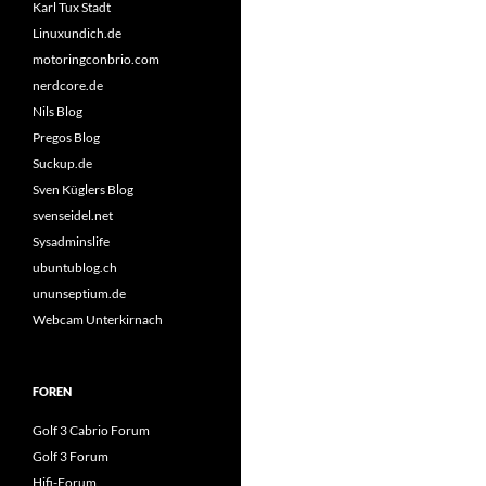
Karl Tux Stadt
Linuxundich.de
motoringconbrio.com
nerdcore.de
Nils Blog
Pregos Blog
Suckup.de
Sven Küglers Blog
svenseidel.net
Sysadminslife
ubuntublog.ch
ununseptium.de
Webcam Unterkirnach
FOREN
Golf 3 Cabrio Forum
Golf 3 Forum
Hifi-Forum