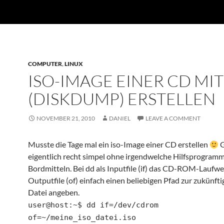
COMPUTER
,
LINUX
ISO-IMAGE EINER CD MI
(DISKDUMP) ERSTELLEN
NOVEMBER 21, 2010
DANIEL
LEAVE A COMMENT
Musste die Tage mal ein iso-Image einer CD erstellen
G
eigentlich recht simpel ohne irgendwelche Hilfsprogramm
Bordmitteln. Bei dd als Inputfile (if) das CD-ROM-Laufwe
Outputfile (of) einfach einen beliebigen Pfad zur zukünfti
Datei angeben.
user@host:~$ dd if=/dev/cdrom
of=~/meine_iso_datei.iso