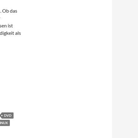
. Ob das
r
en ist
digkeit als
DVD
INUX