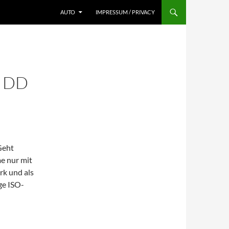
AUTO
IMPRESSUM / PRIVACY
T DD
eht
e nur mit
rk und als
ge ISO-