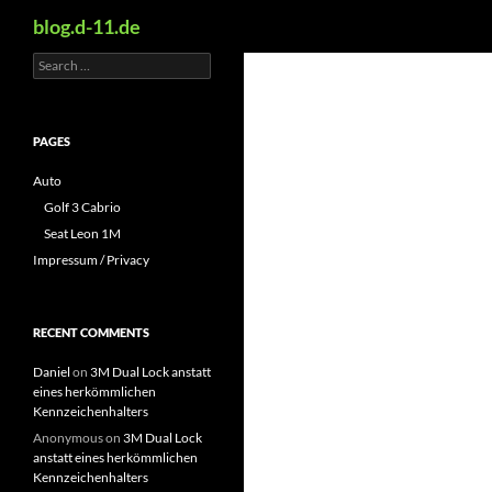
Search
blog.d-11.de
Search
Skip
for:
to
content
PAGES
Auto
Golf 3 Cabrio
Seat Leon 1M
Impressum / Privacy
RECENT COMMENTS
Daniel
on
3M Dual Lock anstatt
eines herkömmlichen
Kennzeichenhalters
Anonymous
on
3M Dual Lock
anstatt eines herkömmlichen
Kennzeichenhalters