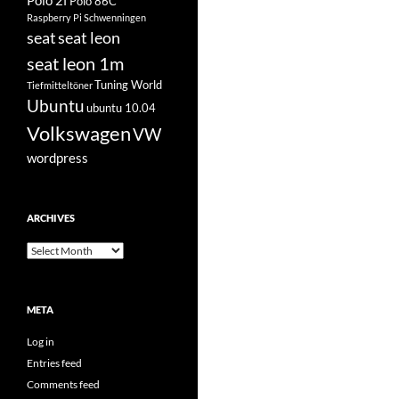
Polo 2f
Polo 86C
Raspberry Pi
Schwenningen
seat
seat leon
seat leon 1m
Tuning World
Tiefmitteltöner
Ubuntu
ubuntu 10.04
Volkswagen
VW
wordpress
ARCHIVES
Archives
META
Log in
Entries feed
Comments feed