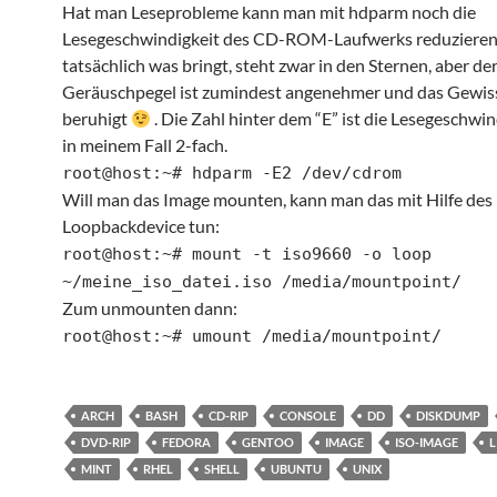
Hat man Leseprobleme kann man mit hdparm noch die
Lesegeschwindigkeit des CD-ROM-Laufwerks reduzieren
tatsächlich was bringt, steht zwar in den Sternen, aber de
Geräuschpegel ist zumindest angenehmer und das Gewiss
beruhigt
. Die Zahl hinter dem “E” ist die Lesegeschwin
in meinem Fall 2-fach.
root@host:~# hdparm -E2 /dev/cdrom
Will man das Image mounten, kann man das mit Hilfe des
Loopbackdevice tun:
root@host:~# mount -t iso9660 -o loop
~/meine_iso_datei.iso /media/mountpoint/
Zum unmounten dann:
root@host:~# umount /media/mountpoint/
ARCH
BASH
CD-RIP
CONSOLE
DD
DISKDUMP
DVD-RIP
FEDORA
GENTOO
IMAGE
ISO-IMAGE
L
MINT
RHEL
SHELL
UBUNTU
UNIX