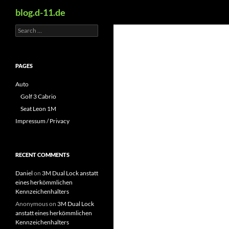
Search
blog.d-11.de
Search
Skip
for:
to
content
PAGES
Auto
Golf 3 Cabrio
Seat Leon 1M
Impressum / Privacy
RECENT COMMENTS
Daniel
on
3M Dual Lock anstatt
eines herkömmlichen
Kennzeichenhalters
Anonymous
on
3M Dual Lock
anstatt eines herkömmlichen
Kennzeichenhalters