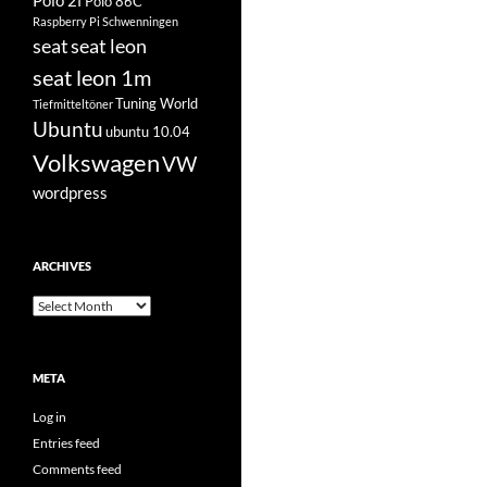
Polo 2f
Polo 86C
Raspberry Pi
Schwenningen
seat
seat leon
seat leon 1m
Tuning World
Tiefmitteltöner
Ubuntu
ubuntu 10.04
Volkswagen
VW
wordpress
ARCHIVES
Archives
META
Log in
Entries feed
Comments feed