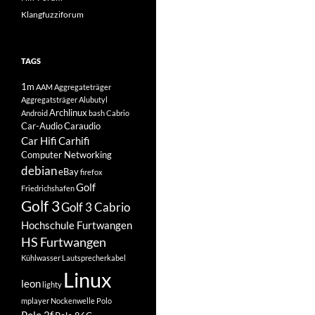
Klangfuzziforum
TAGS
1m
AAM
Aggregateträger
Aggregatsträger
Alubutyl
Archlinux
Android
bash
Cabrio
Car-Audio
Caraudio
Car Hifi
Carhifi
Computer Networking
debian
eBay
firefox
Golf
Friedrichshafen
Golf 3
Golf 3 Cabrio
Hochschule Furtwangen
HS Furtwangen
Kühlwasser
Lautsprecherkabel
Linux
leon
lighty
mplayer
Nockenwelle
Polo