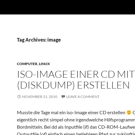
Tag Archives: image
COMPUTER
,
LINUX
ISO-IMAGE EINER CD MI
(DISKDUMP) ERSTELLEN
NOVEMBER 21, 2010
LEAVE A COMMENT
Musste die Tage mal ein iso-Image einer CD erstellen
G
eigentlich recht simpel ohne irgendwelche Hilfsprogramm
Bordmitteln. Bei dd als Inputfile (if) das CD-ROM-Laufwe
Outputfile (of) einfach einen beliebigen Pfad zur zukünfti