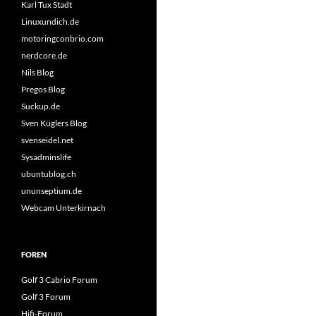
Karl Tux Stadt
Linuxundich.de
motoringconbrio.com
nerdcore.de
Nils Blog
Pregos Blog
Suckup.de
Sven Küglers Blog
svenseidel.net
Sysadminslife
ubuntublog.ch
ununseptium.de
Webcam Unterkirnach
FOREN
Golf 3 Cabrio Forum
Golf 3 Forum
Hifi-Forum