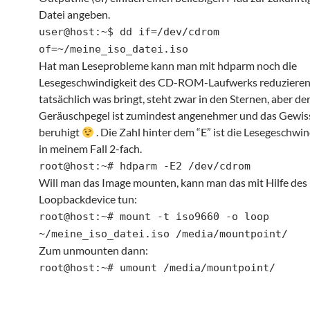
Datei angeben.
user@host:~$ dd if=/dev/cdrom
of=~/meine_iso_datei.iso
Hat man Leseprobleme kann man mit hdparm noch die
Lesegeschwindigkeit des CD-ROM-Laufwerks reduzieren
tatsächlich was bringt, steht zwar in den Sternen, aber de
Geräuschpegel ist zumindest angenehmer und das Gewiss
beruhigt
. Die Zahl hinter dem “E” ist die Lesegeschwin
in meinem Fall 2-fach.
root@host:~# hdparm -E2 /dev/cdrom
Will man das Image mounten, kann man das mit Hilfe des
Loopbackdevice tun:
root@host:~# mount -t iso9660 -o loop
~/meine_iso_datei.iso /media/mountpoint/
Zum unmounten dann:
root@host:~# umount /media/mountpoint/