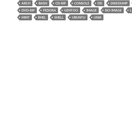
ARCH
BASH
CD-RIP
CONSOLE
DD
DISKDUMP
DVD-RIP
FEDORA
GENTOO
IMAGE
ISO-IMAGE
L
MINT
RHEL
SHELL
UBUNTU
UNIX