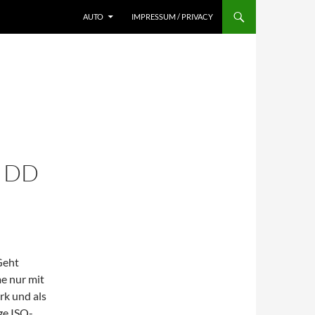
AUTO
IMPRESSUM / PRIVACY
T DD
eht
e nur mit
rk und als
ge ISO-