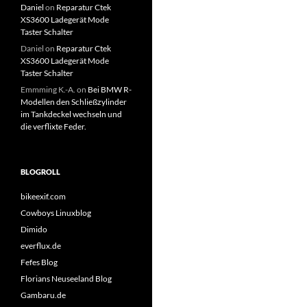
Daniel
on
Reparatur Ctek
XS3600 Ladegerät Mode
Taster Schalter
Daniel
on
Reparatur Ctek
XS3600 Ladegerät Mode
Taster Schalter
Emmming K.-A.
on
Bei BMW R-
Modellen den Schließzylinder
im Tankdeckel wechseln und
die verflixte Feder.
BLOGROLL
bikeexif.com
Cowboys Linuxblog
Dimido
everflux.de
Fefes Blog
Florians Neuseeland Blog
Gambaru.de