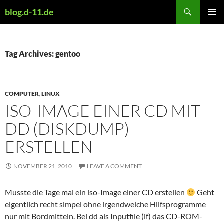
Skip
Search
blog.d-11.de
to
PRIMAR
content
MENU
Tag Archives: gentoo
COMPUTER
,
LINUX
ISO-IMAGE EINER CD MIT
DD (DISKDUMP)
ERSTELLEN
NOVEMBER 21, 2010
LEAVE A COMMENT
Musste die Tage mal ein iso-Image einer CD erstellen
Geht
eigentlich recht simpel ohne irgendwelche Hilfsprogramme
nur mit Bordmitteln. Bei dd als Inputfile (if) das CD-ROM-