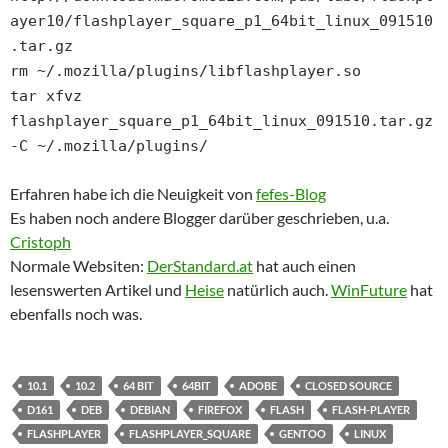
ayer10/flashplayer_square_p1_64bit_linux_091510
.tar.gz
rm ~/.mozilla/plugins/libflashplayer.so
tar xfvz
flashplayer_square_p1_64bit_linux_091510.tar.gz
-C ~/.mozilla/plugins/
Erfahren habe ich die Neuigkeit von
fefes-Blog
Es haben noch andere Blogger darüber geschrieben, u.a.
Cristoph
Normale Websiten:
DerStandard.at
hat auch einen
lesenswerten Artikel und
Heise
natürlich auch.
WinFuture
hat
ebenfalls noch was.
10.1
10.2
64 BIT
64BIT
ADOBE
CLOSED SOURCE
D161
DEB
DEBIAN
FIREFOX
FLASH
FLASH-PLAYER
FLASHPLAYER
FLASHPLAYER_SQUARE
GENTOO
LINUX