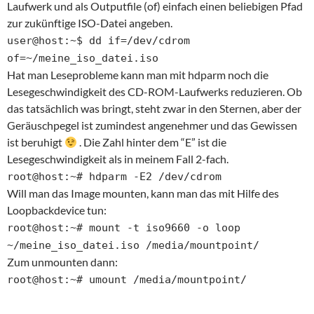
Laufwerk und als Outputfile (of) einfach einen beliebigen Pfad
zur zukünftige ISO-Datei angeben.
user@host:~$ dd if=/dev/cdrom
of=~/meine_iso_datei.iso
Hat man Leseprobleme kann man mit hdparm noch die
Lesegeschwindigkeit des CD-ROM-Laufwerks reduzieren. Ob
das tatsächlich was bringt, steht zwar in den Sternen, aber der
Geräuschpegel ist zumindest angenehmer und das Gewissen
ist beruhigt
. Die Zahl hinter dem “E” ist die
Lesegeschwindigkeit als in meinem Fall 2-fach.
root@host:~# hdparm -E2 /dev/cdrom
Will man das Image mounten, kann man das mit Hilfe des
Loopbackdevice tun:
root@host:~# mount -t iso9660 -o loop
~/meine_iso_datei.iso /media/mountpoint/
Zum unmounten dann:
root@host:~# umount /media/mountpoint/