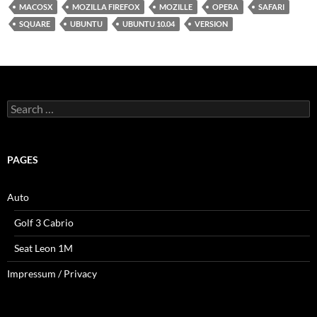
MACOSX
MOZILLA FIREFOX
MOZILLE
OPERA
SAFARI
SQUARE
UBUNTU
UBUNTU 10.04
VERSION
Search
for:
PAGES
Auto
Golf 3 Cabrio
Seat Leon 1M
Impressum / Privacy