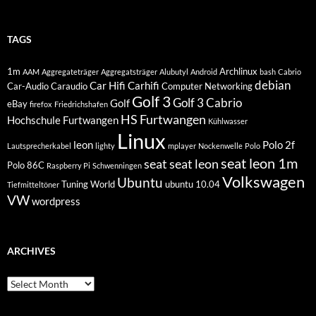
TAGS
1m
Archlinux
AAM
Aggregateträger
Aggregatsträger
Alubutyl
Android
bash
Cabrio
debian
Car Hifi
Carhifi
Car-Audio
Caraudio
Computer Networking
Golf 3
Golf 3 Cabrio
Golf
eBay
firefox
Friedrichshafen
HS Furtwangen
Hochschule Furtwangen
Kühlwasser
Linux
leon
Polo 2f
Lautsprecherkabel
lighty
mplayer
Nockenwelle
Polo
seat leon 1m
seat
seat leon
Polo 86C
Raspberry Pi
Schwenningen
Volkswagen
Ubuntu
Tuning World
ubuntu 10.04
Tiefmitteltöner
VW
wordpress
ARCHIVES
Archives