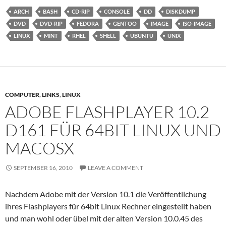
ARCH
BASH
CD-RIP
CONSOLE
DD
DISKDUMP
DVD
DVD-RIP
FEDORA
GENTOO
IMAGE
ISO-IMAGE
LINUX
MINT
RHEL
SHELL
UBUNTU
UNIX
COMPUTER
,
LINKS
,
LINUX
ADOBE FLASHPLAYER 10.2
D161 FÜR 64BIT LINUX UND
MACOSX
SEPTEMBER 16, 2010
LEAVE A COMMENT
Nachdem Adobe mit der Version 10.1 die Veröffentlichung
ihres Flashplayers für 64bit Linux Rechner eingestellt haben
und man wohl oder übel mit der alten Version 10.0.45 des