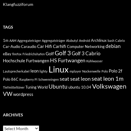
Klangfuzziforum
TAGS
1m
Archlinux
AAM
Aggregateträger
Aggregatsträger
Alubutyl
Android
bash
Cabrio
debian
Car Hifi
Carhifi
Car-Audio
Caraudio
Computer Networking
Golf 3
Golf 3 Cabrio
Golf
eBay
firefox
Friedrichshafen
HS Furtwangen
Hochschule Furtwangen
Kühlwasser
Linux
leon
Polo 2f
Lautsprecherkabel
lighty
mplayer
Nockenwelle
Polo
seat leon 1m
seat
seat leon
Polo 86C
Raspberry Pi
Schwenningen
Volkswagen
Ubuntu
Tuning World
ubuntu 10.04
Tiefmitteltöner
VW
wordpress
ARCHIVES
Archives