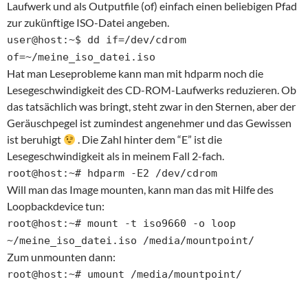
Laufwerk und als Outputfile (of) einfach einen beliebigen Pfad
zur zukünftige ISO-Datei angeben.
user@host:~$ dd if=/dev/cdrom
of=~/meine_iso_datei.iso
Hat man Leseprobleme kann man mit hdparm noch die
Lesegeschwindigkeit des CD-ROM-Laufwerks reduzieren. Ob
das tatsächlich was bringt, steht zwar in den Sternen, aber der
Geräuschpegel ist zumindest angenehmer und das Gewissen
ist beruhigt
. Die Zahl hinter dem “E” ist die
Lesegeschwindigkeit als in meinem Fall 2-fach.
root@host:~# hdparm -E2 /dev/cdrom
Will man das Image mounten, kann man das mit Hilfe des
Loopbackdevice tun:
root@host:~# mount -t iso9660 -o loop
~/meine_iso_datei.iso /media/mountpoint/
Zum unmounten dann:
root@host:~# umount /media/mountpoint/