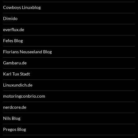
Cowboys Linuxblog
Dimido
everflux.de
Fefes Blog
Florians Neuseeland Blog
Gambaru.de
Karl Tux Stadt
Linuxundich.de
motoringconbrio.com
nerdcore.de
Nils Blog
Pregos Blog