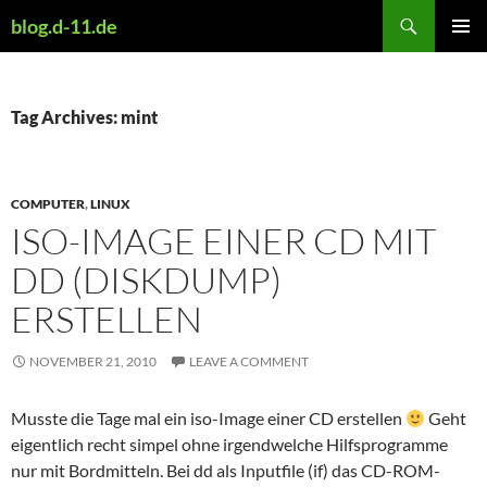
Skip
Search
blog.d-11.de
to
PRIMAR
content
MENU
Tag Archives: mint
COMPUTER
,
LINUX
ISO-IMAGE EINER CD MIT
DD (DISKDUMP)
ERSTELLEN
NOVEMBER 21, 2010
LEAVE A COMMENT
Musste die Tage mal ein iso-Image einer CD erstellen
Geht
eigentlich recht simpel ohne irgendwelche Hilfsprogramme
nur mit Bordmitteln. Bei dd als Inputfile (if) das CD-ROM-