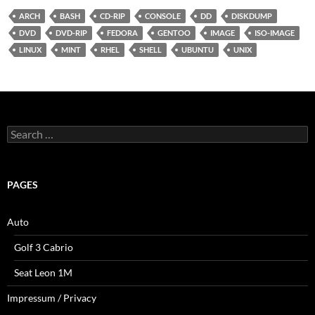
ARCH
BASH
CD-RIP
CONSOLE
DD
DISKDUMP
DVD
DVD-RIP
FEDORA
GENTOO
IMAGE
ISO-IMAGE
LINUX
MINT
RHEL
SHELL
UBUNTU
UNIX
Search
for:
PAGES
Auto
Golf 3 Cabrio
Seat Leon 1M
Impressum / Privacy