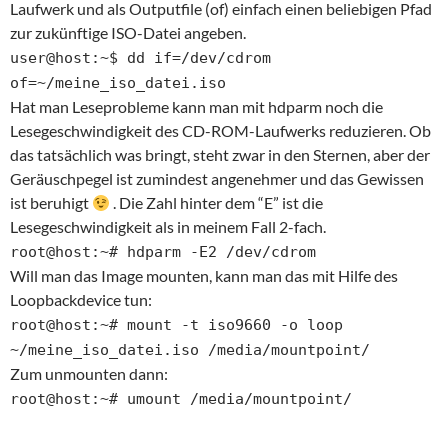
Laufwerk und als Outputfile (of) einfach einen beliebigen Pfad
zur zukünftige ISO-Datei angeben.
user@host:~$ dd if=/dev/cdrom
of=~/meine_iso_datei.iso
Hat man Leseprobleme kann man mit hdparm noch die
Lesegeschwindigkeit des CD-ROM-Laufwerks reduzieren. Ob
das tatsächlich was bringt, steht zwar in den Sternen, aber der
Geräuschpegel ist zumindest angenehmer und das Gewissen
ist beruhigt
. Die Zahl hinter dem “E” ist die
Lesegeschwindigkeit als in meinem Fall 2-fach.
root@host:~# hdparm -E2 /dev/cdrom
Will man das Image mounten, kann man das mit Hilfe des
Loopbackdevice tun:
root@host:~# mount -t iso9660 -o loop
~/meine_iso_datei.iso /media/mountpoint/
Zum unmounten dann:
root@host:~# umount /media/mountpoint/