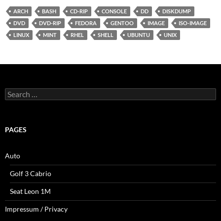
ARCH
BASH
CD-RIP
CONSOLE
DD
DISKDUMP
DVD
DVD-RIP
FEDORA
GENTOO
IMAGE
ISO-IMAGE
LINUX
MINT
RHEL
SHELL
UBUNTU
UNIX
Search
for:
PAGES
Auto
Golf 3 Cabrio
Seat Leon 1M
Impressum / Privacy