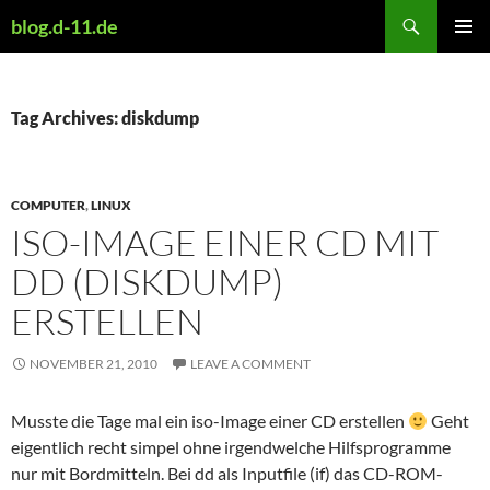
Skip
Search
blog.d-11.de
to
PRIMAR
content
MENU
Tag Archives: diskdump
COMPUTER
,
LINUX
ISO-IMAGE EINER CD MIT
DD (DISKDUMP)
ERSTELLEN
NOVEMBER 21, 2010
LEAVE A COMMENT
Musste die Tage mal ein iso-Image einer CD erstellen
Geht
eigentlich recht simpel ohne irgendwelche Hilfsprogramme
nur mit Bordmitteln. Bei dd als Inputfile (if) das CD-ROM-