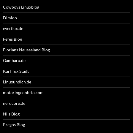
Cowboys Linuxblog
Dimido
everflux.de
Fefes Blog
Florians Neuseeland Blog
Gambaru.de
Karl Tux Stadt
Linuxundich.de
motoringconbrio.com
nerdcore.de
Nils Blog
Pregos Blog