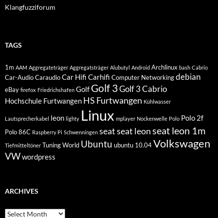
Klangfuzziforum
TAGS
1m
Archlinux
AAM
Aggregateträger
Aggregatsträger
Alubutyl
Android
bash
Cabrio
debian
Car Hifi
Carhifi
Car-Audio
Caraudio
Computer Networking
Golf 3
Golf 3 Cabrio
Golf
eBay
firefox
Friedrichshafen
HS Furtwangen
Hochschule Furtwangen
Kühlwasser
Linux
leon
Polo 2f
Lautsprecherkabel
lighty
mplayer
Nockenwelle
Polo
seat leon 1m
seat
seat leon
Polo 86C
Raspberry Pi
Schwenningen
Volkswagen
Ubuntu
Tuning World
ubuntu 10.04
Tiefmitteltöner
VW
wordpress
ARCHIVES
Archives