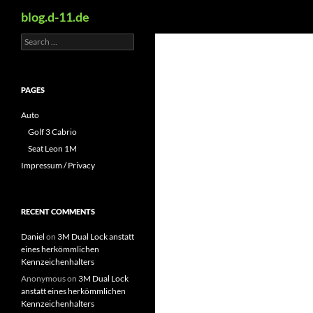
Search
blog.d-11.de
Search
Skip
for:
to
content
PAGES
Auto
Golf 3 Cabrio
Seat Leon 1M
Impressum / Privacy
RECENT COMMENTS
Daniel
on
3M Dual Lock anstatt
eines herkömmlichen
Kennzeichenhalters
Anonymous
on
3M Dual Lock
anstatt eines herkömmlichen
Kennzeichenhalters