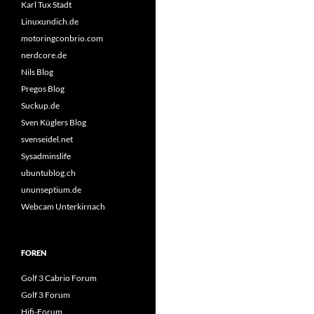
Karl Tux Stadt
Linuxundich.de
motoringconbrio.com
nerdcore.de
Nils Blog
Pregos Blog
Suckup.de
Sven Küglers Blog
svenseidel.net
Sysadminslife
ubuntublog.ch
ununseptium.de
Webcam Unterkirnach
FOREN
Golf 3 Cabrio Forum
Golf 3 Forum
Hifi-Forum