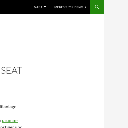
AUTO
IMPRESSUM / PRIVACY
SEAT
ifianlage
m
drumm-
ünstiger und