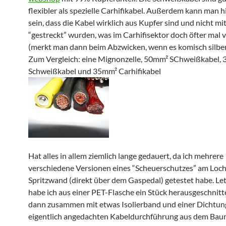
flexibler als spezielle Carhifikabel. Außerdem kann man hi
sein, dass die Kabel wirklich aus Kupfer sind und nicht m
“gestreckt” wurden, was im Carhifisektor doch öfter mal
(merkt man dann beim Abzwicken, wenn es komisch silber
Zum Vergleich: eine Mignonzelle, 50mm² SChweißkabel,
Schweißkabel und 35mm² Carhifikabel
Hat alles in allem ziemlich lange gedauert, da ich mehrere
verschiedene Versionen eines “Scheuerschutzes” am Loch
Spritzwand (direkt über dem Gaspedal) getestet habe. Le
habe ich aus einer PET-Flasche ein Stück herausgeschnit
dann zusammen mit etwas Isolierband und einer Dichtun
eigentlich angedachten Kabeldurchführung aus dem Bau