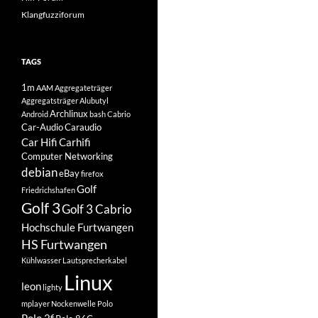
Klangfuzziforum
TAGS
1m
AAM
Aggregateträger
Aggregatsträger
Alubutyl
Archlinux
Android
bash
Cabrio
Car-Audio
Caraudio
Car Hifi
Carhifi
Computer Networking
debian
eBay
firefox
Golf
Friedrichshafen
Golf 3
Golf 3 Cabrio
Hochschule Furtwangen
HS Furtwangen
Kühlwasser
Lautsprecherkabel
Linux
leon
lighty
mplayer
Nockenwelle
Polo