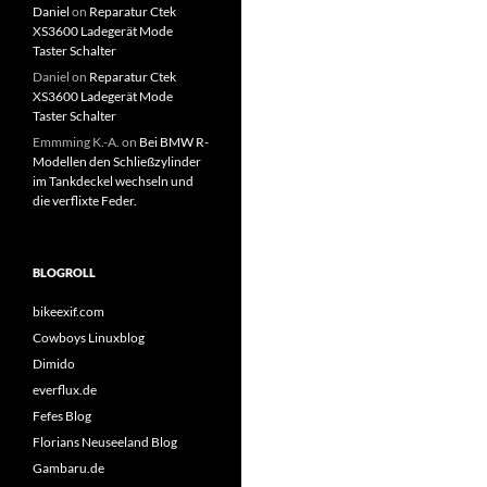
Daniel
on
Reparatur Ctek
XS3600 Ladegerät Mode
Taster Schalter
Daniel
on
Reparatur Ctek
XS3600 Ladegerät Mode
Taster Schalter
Emmming K.-A.
on
Bei BMW R-
Modellen den Schließzylinder
im Tankdeckel wechseln und
die verflixte Feder.
BLOGROLL
bikeexif.com
Cowboys Linuxblog
Dimido
everflux.de
Fefes Blog
Florians Neuseeland Blog
Gambaru.de