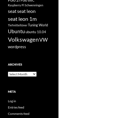
Polo 2f
Polo 86C
Raspberry Pi
Schwenningen
seat
seat leon
seat leon 1m
Tuning World
Tiefmitteltöner
Ubuntu
ubuntu 10.04
Volkswagen
VW
wordpress
ARCHIVES
Archives
META
Log in
Entries feed
Comments feed