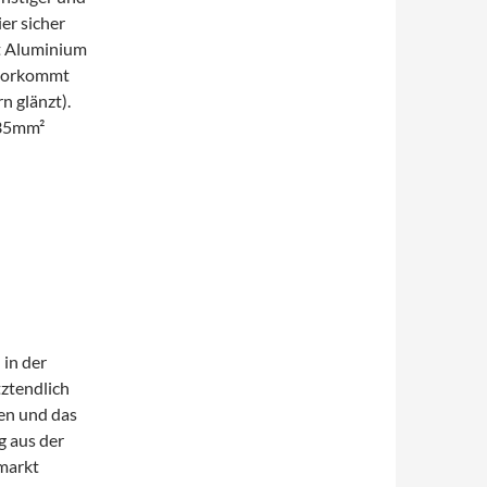
er sicher
it Aluminium
 vorkommt
n glänzt).
 35mm²
 in der
tztendlich
ten und das
g aus der
markt