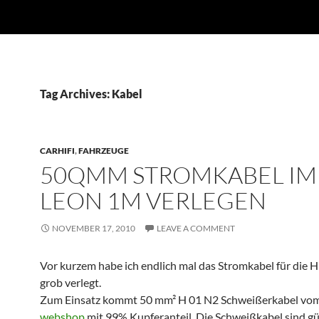
Tag Archives: Kabel
CARHIFI
,
FAHRZEUGE
50QMM STROMKABEL IM 
LEON 1M VERLEGEN
NOVEMBER 17, 2010
LEAVE A COMMENT
Vor kurzem habe ich endlich mal das Stromkabel für die H
grob verlegt.
Zum Einsatz kommt 50 mm² H 01 N2 Schweißerkabel vo
webshop
mit 99% Kupferanteil. Die Schweißkabel sind g