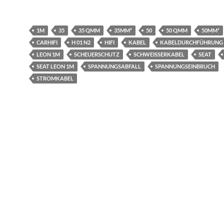
1M
35
35 QMM
35MM²
50
50 QMM
50MM²
CARHIFI
H 01 N2
HIFI
KABEL
KABELDURCHFÜHRUNG
LEON 1M
SCHEUERSCHUTZ
SCHWEISSERKABEL
SEAT
SEAT LEON 1M
SPANNUNGSABFALL
SPANNUNGSEINBRUCH
STROMKABEL