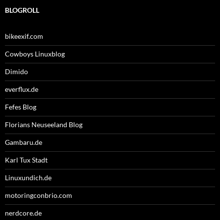
BLOGROLL
bikeexif.com
Cowboys Linuxblog
Dimido
everflux.de
Fefes Blog
Florians Neuseeland Blog
Gambaru.de
Karl Tux Stadt
Linuxundich.de
motoringconbrio.com
nerdcore.de