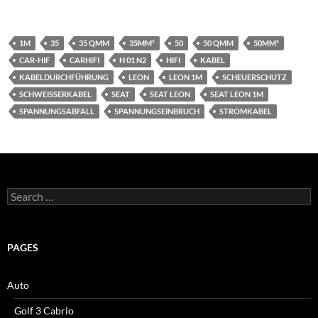
1M
35
35 QMM
35MM²
50
50 QMM
50MM²
CAR-HIF
CARHIFI
H 01 N2
HIFI
KABEL
KABELDURCHFÜHRUNG
LEON
LEON 1M
SCHEUERSCHUTZ
SCHWEISSERKABEL
SEAT
SEAT LEON
SEAT LEON 1M
SPANNUNGSABFALL
SPANNUNGSEINBRUCH
STROMKABEL
Search
for:
PAGES
Auto
Golf 3 Cabrio