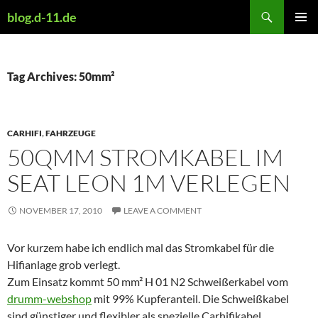
Skip
Search
blog.d-11.de
to
PRIMAR
content
MENU
Tag Archives: 50mm²
CARHIFI
,
FAHRZEUGE
50QMM STROMKABEL IM
SEAT LEON 1M VERLEGEN
NOVEMBER 17, 2010
LEAVE A COMMENT
Vor kurzem habe ich endlich mal das Stromkabel für die
Hifianlage grob verlegt.
Zum Einsatz kommt 50 mm² H 01 N2 Schweißerkabel vom
drumm-webshop
mit 99% Kupferanteil. Die Schweißkabel
sind günstiger und flexibler als spezielle Carhifikabel.