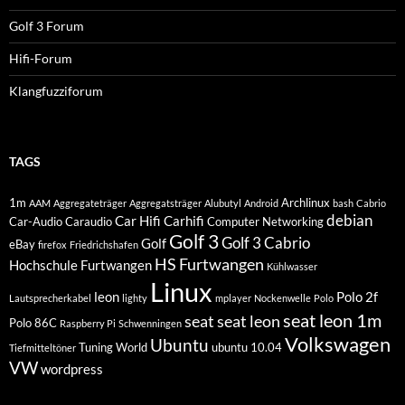
Golf 3 Forum
Hifi-Forum
Klangfuzziforum
TAGS
1m
Archlinux
AAM
Aggregateträger
Aggregatsträger
Alubutyl
Android
bash
Cabrio
debian
Car Hifi
Carhifi
Car-Audio
Caraudio
Computer Networking
Golf 3
Golf 3 Cabrio
Golf
eBay
firefox
Friedrichshafen
HS Furtwangen
Hochschule Furtwangen
Kühlwasser
Linux
leon
Polo 2f
Lautsprecherkabel
lighty
mplayer
Nockenwelle
Polo
seat leon 1m
seat
seat leon
Polo 86C
Raspberry Pi
Schwenningen
Volkswagen
Ubuntu
Tuning World
ubuntu 10.04
Tiefmitteltöner
VW
wordpress