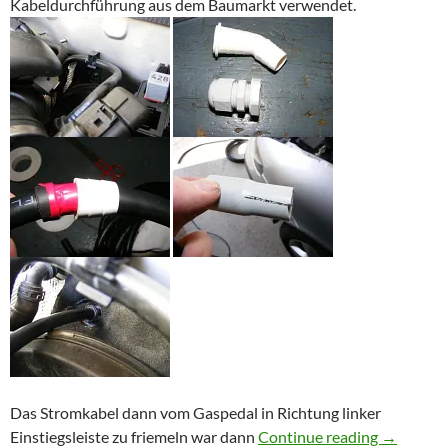
Kabeldurchführung aus dem Baumarkt verwendet.
Das Stromkabel dann vom Gaspedal in Richtung linker
50qmm St
Einstiegsleiste zu friemeln war dann
Continue reading
→