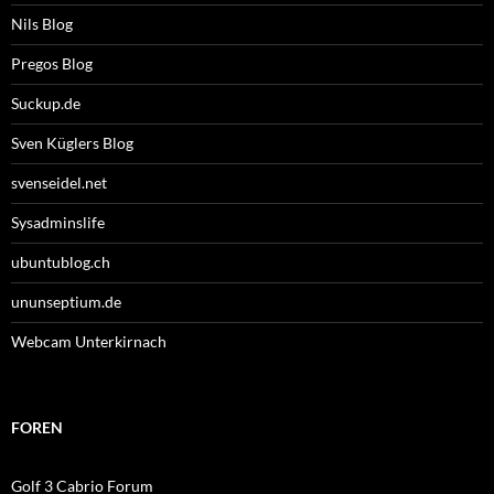
Nils Blog
Pregos Blog
Suckup.de
Sven Küglers Blog
svenseidel.net
Sysadminslife
ubuntublog.ch
ununseptium.de
Webcam Unterkirnach
FOREN
Golf 3 Cabrio Forum